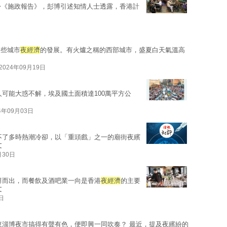
份《施政報告》，彭博引述知情人士透露，香港計
這些城市
夜經濟
的發展。有火爐之稱的西部城市，盛夏白天氣溫高
2024年09月19日
人可能大惑不解，埃及國土面積達100萬平方公
4年09月03日
不了多時熱潮冷卻，以「重頭戲」之一的廟街夜繽
文
月30日
群而出，而餐飲及酒吧業一向是香港
夜經濟
的主要
文
日
東淄博夜市搞得有聲有色，便即興一同吹奏？ 最近，提及夜繽紛的