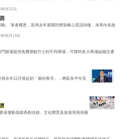
年06月21日
調
而馳。 筆者獲悉，當局去年展開控煙策略公眾諮詢後，未再向各政
4年06月13日
澳門賭場提供免費接駁巴士到不同商場，可聯同各大商場組織交通
發局去年12月發起的「廟街夜市」，將延長半年至
濟
寄望香港運動員能再創佳績。文化體育及旅遊局局長楊