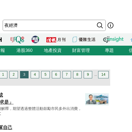
信報
港股360
地產投資
財富管理
專題
1
2
3
4
5
6
7
8
9
...
14
成
求是」
雄解釋，期望透過整體活動鼓勵市民多外出消費，
文
幫自己