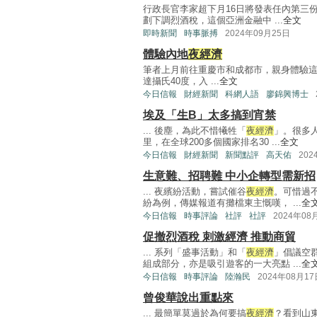
行政長官李家超下月16日將發表任內第三
劃下調烈酒稅，這個亞洲金融中 ...
全文
即時新聞
時事脈搏
2024年09月25日
體驗內地
夜經濟
筆者上月前往重慶市和成都市，親身體驗
達攝氏40度，入 ...
全文
今日信報
財經新聞
科網人語
廖錦興博士
埃及「生B」太多搞到宵禁
... 後塵，為此不惜犧牲「
夜經濟
」。很多
里，在全球200多個國家排名30 ...
全文
今日信報
財經新聞
新聞點評
高天佑
202
生意難、招聘難 中小企轉型需新招
... 夜繽紛活動，嘗試催谷
夜經濟
。可惜過
紛為例，傳媒報道有攤檔東主慨嘆， ...
全
今日信報
時事評論
社評
社評
2024年08
促撤烈酒稅 刺激經濟 推動商貿
... 系列「盛事活動」和「
夜經濟
」倡議空
組成部分，亦是吸引遊客的一大亮點 ...
全
今日信報
時事評論
陸瀚民
2024年08月17
曾俊華說出重點來
... 最簡單莫過於為何要搞
夜經濟
？看到山