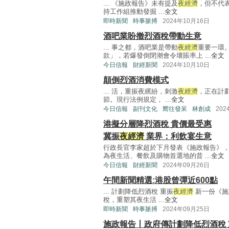
... 《施政報告》未有提及
夜經濟
，但不代
持工作組推動發掘 ...
全文
即時新聞
時事脈搏
2024年10月16日
酒吧業盼撤烈酒稅帶動生意
... 事之都，酒吧業是帶動
夜經濟
重要一環
款」，若爆發倒閉潮會令壞賬率上 ...
全文
今日信報
財經新聞
2024年10月10日
顛倒烈酒消費模式
... 活，重振夜繽紛，刺激
夜經濟
，正在計
節。現行法例規定， ...
全文
今日信報
副刊文化
嚮往發呆
林創成
202
港擬分層降烈酒稅 貴價最受惠
冀振
夜經濟
業界：利飲宴生意
行政長官李家超於下月發表《施政報告》
為夜生活、餐飲及購物首選地的昔 ...
全文
今日信報
財經新聞
2024年09月26日
午間新聞精選:港股曾彈近600點
... 計劃降低烈酒稅 重振
夜經濟
新一份《施
稅，重塑其夜生活 ...
全文
即時新聞
時事脈搏
2024年09月25日
施政報告丨政府傳計劃降低烈酒稅 