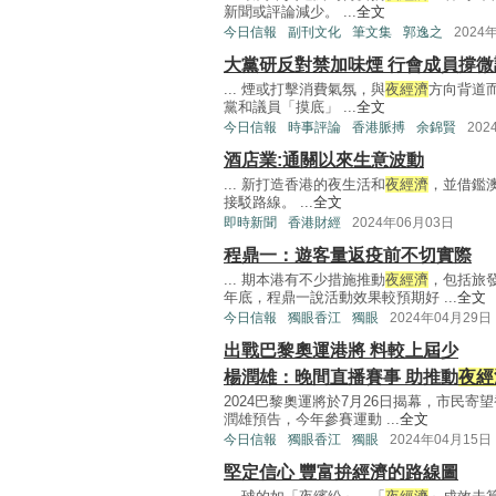
新聞或評論減少。 ...
全文
今日信報
副刊文化
筆文集
郭逸之
2024
大黨研反對禁加味煙 行會成員撐微
... 煙或打擊消費氣氛，與
夜經濟
方向背道
黨和議員「摸底」 ...
全文
今日信報
時事評論
香港脈搏
余錦賢
202
酒店業:通關以來生意波動
... 新打造香港的夜生活和
夜經濟
，並借鑑
接駁路線。 ...
全文
即時新聞
香港財經
2024年06月03日
程鼎一：遊客量返疫前不切實際
... 期本港有不少措施推動
夜經濟
，包括旅
年底，程鼎一說活動效果較預期好 ...
全文
今日信報
獨眼香江
獨眼
2024年04月29日
出戰巴黎奧運港將 料較上屆少
楊潤雄：晚間直播賽事 助推動
夜經
2024巴黎奧運將於7月26日揭幕，市民
潤雄預告，今年參賽運動 ...
全文
今日信報
獨眼香江
獨眼
2024年04月15日
堅定信心 豐富拚經濟的路線圖