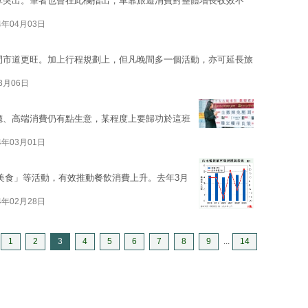
算突出。筆者也曾在此欄指出，單靠旅遊消費對整體增長收效不
4年04月03日
間市道更旺。加上行程規劃上，但凡晚間多一個活動，亦可延長旅
03月06日
廳、高端消費仍有點生意，某程度上要歸功於這班
4年03月01日
美食」等活動，有效推動餐飲消費上升。去年3月
4年02月28日
1
2
3
4
5
6
7
8
9
...
14