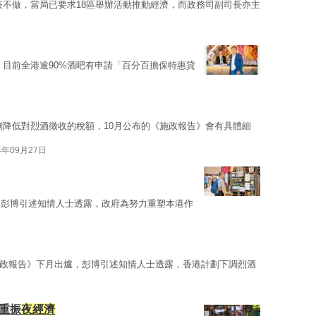
表不做，當局已要求18區舉辦活動推動經濟，而政務司副司長亦主
。目前全港逾90%酒吧有申請「百分百擔保特惠貸
劃降低對烈酒徵收的稅額，10月公布的《施政報告》會有具體細
4年09月27日
，彭博引述知情人士透露，政府為努力重塑本港作
政報告》下月出爐，彭博引述知情人士透露，香港計劃下調烈酒
重振
夜經濟