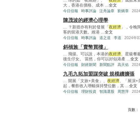
... 球的如「夜繽紛」、「
夜經濟
」成效未
大，香港在價格、成本 ...
全文
今日信報
時事評論
泛舟論章
劉炳章
202
陳茂波的經濟心理學
... ？新措亦有利於發展「
夜經濟
」，令晚
客的留港天數。維港 ...
全文
今日信報
時事評論
道之道
李道
2024年
斜槓族「賣幣買樓」
... 飛揚。可以說，本港的
夜經濟
、星級餐
後生仔女。 當然，你可以好似港產 ...
全文
今日信報
財經新聞
新聞點評
高天佑
202
九毛九拓加盟謀突破 規模續擴張
... 開展「文旅+美食」、
夜經濟
、「展演+
起，餐飲收入增幅保持雙位數，其 ...
全文
今日信報
理財投資
智識選股
周慧萍
202
頁數：