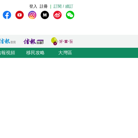
登入
註冊
|
訂閱 / 續訂
信報視頻
移民攻略
大灣區