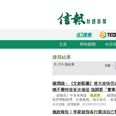
主頁
即時新聞
今日
搜尋結果
共 274 個結果
頁數：
楊潤雄：《文創藍圖》曾大改快完
稱不覺特首多次催促 強調要「實事
... 政報告》中未有再提「
夜經濟
」，楊潤
從而帶動經濟、社會氣氛。他又表示 ...
全
今日信報
政壇脈搏
2024年10月19日
施政報告丨李家超指各行業須自己