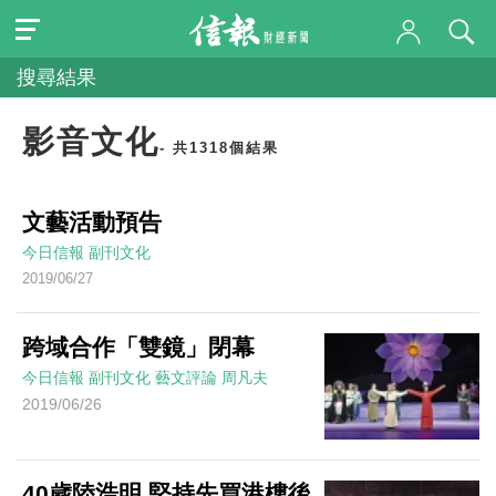
搜尋結果
影音文化
- 共1318個結果
文藝活動預告
今日信報
副刊文化
2019/06/27
跨域合作「雙鏡」閉幕
今日信報
副刊文化
藝文評論
周凡夫
2019/06/26
40歲陸浩明 堅持先買港樓後