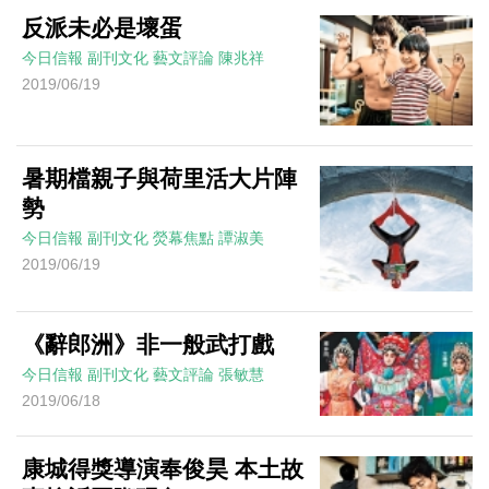
反派未必是壞蛋
今日信報
副刊文化
藝文評論
陳兆祥
2019/06/19
暑期檔親子與荷里活大片陣
勢
今日信報
副刊文化
熒幕焦點
譚淑美
2019/06/19
《辭郎洲》非一般武打戲
今日信報
副刊文化
藝文評論
張敏慧
2019/06/18
康城得獎導演奉俊昊 本土故