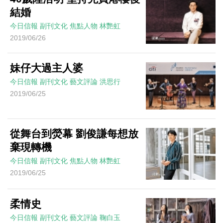
結婚
今日信報
副刊文化
焦點人物
林艷虹
2019/06/26
妹仔大過主人婆
今日信報
副刊文化
藝文評論
洪思行
2019/06/25
從舞台到熒幕 劉俊謙每想放
棄現轉機
今日信報
副刊文化
焦點人物
林艷虹
2019/06/25
柔情史
今日信報
副刊文化
藝文評論
鞠白玉