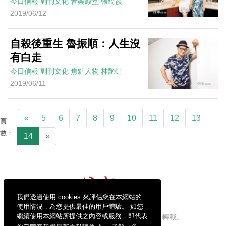
今日信報
副刊文化
音樂殿堂
張綺霞
2019/06/12
自殺後重生 魯振順：人生沒
有白走
今日信報
副刊文化
焦點人物
林艷虹
2019/06/11
«
5
6
7
8
9
10
11
12
13
頁
數：
14
»
我們透過使用 cookies 來評估您在本網站的
使用情況，為您提供最佳的用戶體驗。 如您
繼續使用本網站所提供之內容或服務，即代表
信報財經新聞有限公司版權所有，不得轉載。