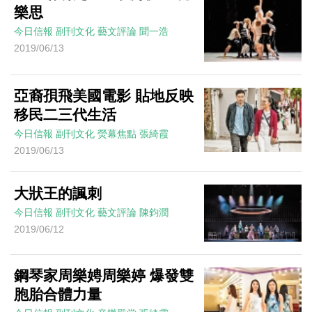
樂思
今日信報
副刊文化
藝文評論
聞一浩
2019/06/13
亞裔孭飛美國電影 貼地反映
移民二三代生活
今日信報
副刊文化
熒幕焦點
張綺霞
2019/06/13
大狀王的諷刺
今日信報
副刊文化
藝文評論
陳鈞潤
2019/06/12
鋼琴家周樂娉周樂婷 爆發雙
胞胎合體力量