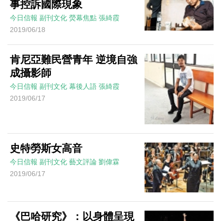
事控訴國際現象
今日信報
副刊文化
熒幕焦點
張綺霞
2019/06/18
肯尼亞難民營青年 逆境自強
成攝影師
今日信報
副刊文化
幕後人語
張綺霞
2019/06/17
史特勞斯女高音
今日信報
副刊文化
藝文評論
劉偉霖
2019/06/17
《巴哈研究》：以身體呈現