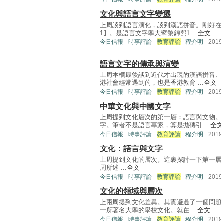
文化與語言文字變遷
上周談到語言演化，談到漢語拼音。剛好
1】。是語言文字學大擘黎錦熙1 ...
全文
今日信報
時事評論
教育評論
程介明
201
語言文字的傳承與演變
上周本欄最後談到近代才出現的漢語拼音
港社會經常遇到的，也是香港教育 ...
全文
今日信報
時事評論
教育評論
程介明
201
中華文化與中國文字
上周提到文化層次的第一層：語言與文物
字。筆者不是語言專家，算是拋磚引 ...
全
今日信報
時事評論
教育評論
程介明
201
文化：語言與文字
上周提到文化的層次。這裏探討一下第一層：語言與文
周所述 ...
全文
今日信報
時事評論
教育評論
程介明
201
文化的領域與層次
上兩周提到文化差異。其實避過了一個問題
一所著名大學的學校文化。就在 ...
全文
今日信報
時事評論
教育評論
程介明
201