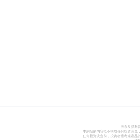
股票及指數
本網站的內容概不構成任何投資意見
任何投資決定前，投資者應考慮產品