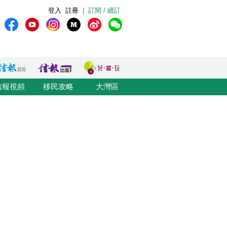
登入
註冊
|
訂閱 / 續訂
信報視頻
移民攻略
大灣區