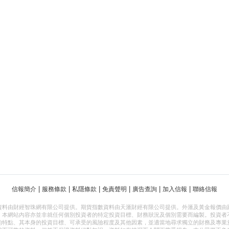
|
|
|
|
|
|
信報簡介
服務條款
私隱條款
免責聲明
廣告查詢
加入信報
聯絡信報
資料由財經智珠網有限公司提供。期貨指數資料由天滙財經有限公司提供。外滙及黃金報價由
，本網站內容亦並非就任何個別投資者的特定投資目標、財務狀況及個別需要而編製。投資者
的特點、其本身的投資目標、可承受的風險程度及其他因素，並適當地尋求獨立的財務及專業