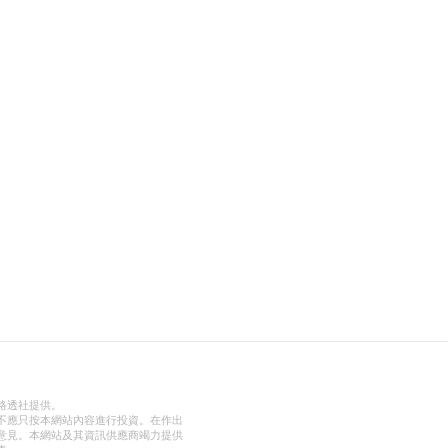
路透社提供。
不應只按本網站內容進行投資。在作出
意見。本網站及其資訊供應商竭力提供