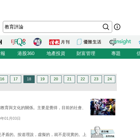
信報
港股360
地產投資
財富管理
專題
16
17
18
19
20
21
22
23
24
紹教育與文化的關係。主要是覺得，目前的社會、
0年01月03日
詞，本身是矛盾的。按道理說，虛擬的，就不是現實的。上