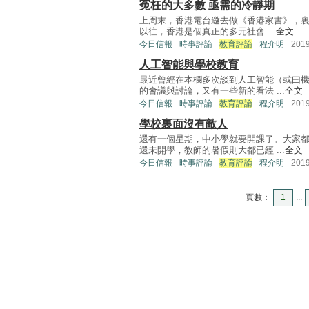
冤枉的大多數 亟需的冷靜期
上周末，香港電台邀去做《香港家書》，
以往，香港是個真正的多元社會 ...
全文
今日信報
時事評論
教育評論
程介明
201
人工智能與學校教育
最近曾經在本欄多次談到人工智能（或曰
的會議與討論，又有一些新的看法 ...
全文
今日信報
時事評論
教育評論
程介明
201
學校裏面沒有敵人
還有一個星期，中小學就要開課了。大家
還未開學，教師的暑假則大都已經 ...
全文
今日信報
時事評論
教育評論
程介明
201
頁數：
1
...