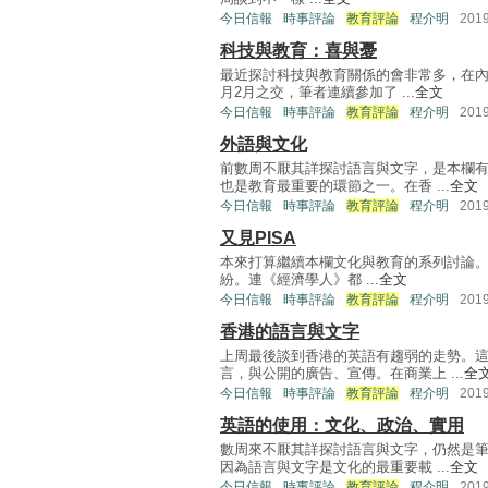
今日信報
時事評論
教育評論
程介明
201
科技與教育：喜與憂
最近探討科技與教育關係的會非常多，在內
月2月之交，筆者連續參加了 ...
全文
今日信報
時事評論
教育評論
程介明
201
外語與文化
前數周不厭其詳探討語言與文字，是本欄
也是教育最重要的環節之一。在香 ...
全文
今日信報
時事評論
教育評論
程介明
201
又見PISA
本來打算繼續本欄文化與教育的系列討論。然而
紛。連《經濟學人》都 ...
全文
今日信報
時事評論
教育評論
程介明
201
香港的語言與文字
上周最後談到香港的英語有趨弱的走勢。
言，與公開的廣告、宣傳。在商業上 ...
全
今日信報
時事評論
教育評論
程介明
201
英語的使用：文化、政治、實用
數周來不厭其詳探討語言與文字，仍然是
因為語言與文字是文化的最重要載 ...
全文
今日信報
時事評論
教育評論
程介明
201