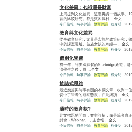
文化差異：包袱還是財富
上周提到文化差異，這裏再講一個故事。1
育的比較研究。都是貧困農村 ...
全文
今日信報
時事評論
教育評論
程介明
201
教育與文化差異
從事教育研究，尤其是宏觀的政策研究，
中的課室暖爐、苗族女孩的刺繡— ...
全文
今日信報
時事評論
教育評論
程介明
201
個別化學習
有一年，到美國麻省的Sturbridge旅遊
演學生之後，買 ...
全文
今日信報
時事評論
教育評論
程介明
201
族誌式思維
最近幾篇與時事有關的本欄文章，收到一
切中了筆者的觀察態度，在此與讀 ...
全文
今日信報
時事評論
教育評論
程介明
201
過時的教育觀?
此文標題的問號，並非誤植，而是筆者真
討會（Webinar），主旨報 ...
全文
今日信報
時事評論
教育評論
程介明
201