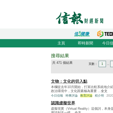
主頁
即時新聞
今日
搜尋結果
共 471 個結果
頁數：
1
...
文物：文化的切入點
本欄從去年10月開始，打算比較系統地介
政治環境中，文化因素極為重要 ...
全文
今日信報
時事評論
教育評論
程介明
202
認識虛擬世界
虛擬現實（Virtual Reality）這個
周談到不一樣 ...
全文