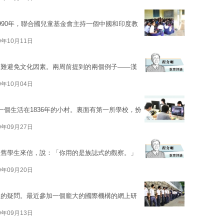
990年，聯合國兒童基金會主持一個中國和印度教
9年10月11日
很難避免文化因素。兩周前提到的兩個例子——漢
9年10月04日
，是一個生活在1836年的小村。裏面有第一所學校，扮
9年09月27日
位舊學生來信，說：「你用的是族誌式的觀察。」
9年09月20日
正的疑問。最近參加一個龐大的國際機構的網上研
9年09月13日