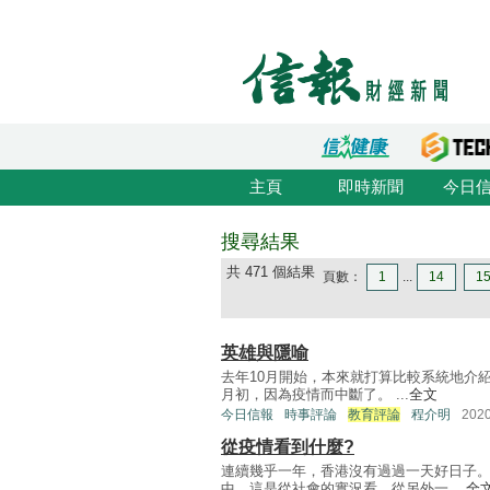
主頁
即時新聞
今日
搜尋結果
共 471 個結果
頁數：
1
...
14
1
英雄與隱喻
去年10月開始，本來就打算比較系統地介
月初，因為疫情而中斷了。 ...
全文
今日信報
時事評論
教育評論
程介明
202
從疫情看到什麼?
連續幾乎一年，香港沒有過過一天好日子
中，這是從社會的實況看。從另外一 ...
全