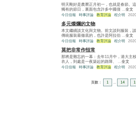
明天剛好是農曆正月初一，也就是春節。
獨有的節日，裏面包含許多中國僅 ...
全文
今日信報
時事評論
教育評論
程介明
202
多元燦爛的文物
本文繼續談文化與文物。前文談到服裝，
傳統服裝最徹底的，也許是阿拉伯 ...
全文
今日信報
時事評論
教育評論
程介明
202
莫把非常作恒常
那將是難忘的一幕：去年11月中，港大主
衣人，到處是一夜築起的路障、 ...
全文
今日信報
時事評論
教育評論
程介明
202
頁數：
1
...
14
1