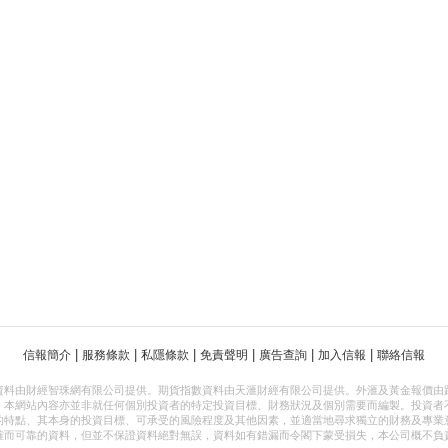
|
|
|
|
|
|
信報簡介
服務條款
私隱條款
免責聲明
廣告查詢
加入信報
聯絡信報
資料由財經智珠網有限公司提供。期貨指數資料由天滙財經有限公司提供。外滙及黃金報價由
，本網站內容亦並非就任何個別投資者的特定投資目標、財務狀況及個別需要而編製。投資者
的特點、其本身的投資目標、可承受的風險程度及其他因素，並適當地尋求獨立的財務及專業
確而可靠的資料，但並不保證資料絕對無誤，資料如有錯漏而令閣下蒙受損失，本公司概不負