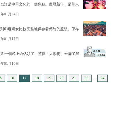
這也許是中華文化的一個焦點。農曆新年，是華人
0年01月24日
談到印度婦女比較完整地保存着傳統的服裝。保存
0年01月17日
校園一個晚上給佔領了。整條「大學街」坐滿了黑
0年01月10日
5
16
17
18
19
20
21
22
...
24