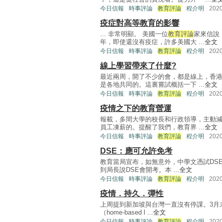
今日信報
時事評論
教育評論
程介明
202
疫症對高等教育的影響
... 非常明顯。 美國一位
教育評論
家來信說
年，即使還沒有疫症，許多美國大 ...
全文
今日信報
時事評論
教育評論
程介明
202
線上學習帶來了什麼?
最近兩周，開了不少的會，都是線上，香
是各地共同的。這裏嘗試概括一下 ...
全文
今日信報
時事評論
教育評論
程介明
202
疫情之下的教育營運
報載，多間大學的校長和行政領導，主動
員工凍薪的。提醒了我們，教育界 ...
全文
今日信報
時事評論
教育評論
程介明
202
DSE：應可允許免考
教育當局宣布，如無意外，中學文憑試DS
到局長說DSE會開考。本 ...
全文
今日信報
時事評論
教育評論
程介明
202
疫情．持久．彈性
上周提到新加坡與台灣一直沒有停課。3月
（home-based l ...
全文
今日信報
時事評論
教育評論
程介明
202