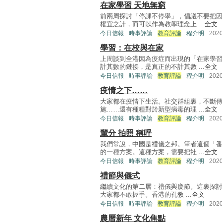
在家學習 天地無窮
前兩周探討「停課不停學」，倡議不要把
權宜之計，而可以作為教學理念上 ...
全文
今日信報
時事評論
教育評論
程介明
202
學習：在校與在家
上周談到全港因為疫症而出現的「在家學
計其數的鏈接，是真正的不計其數 ...
全文
今日信報
時事評論
教育評論
程介明
202
疫情之下……
大家都在疫情下生活。社交群組裏，不斷
施……還有種種對於新型病毒的理 ...
全文
今日信報
時事評論
教育評論
程介明
202
輩分 拍照 稱呼
我們常說，中國是禮儀之邦。筆者這個「
的一種方案。這種方案，需要把社 ...
全文
今日信報
時事評論
教育評論
程介明
202
禮節與儀式
繼續文化的第二層：禮儀與慶節。這裏探討
大家都不敢握手。香港的孔教 ...
全文
今日信報
時事評論
教育評論
程介明
202
農曆新年 文化焦點