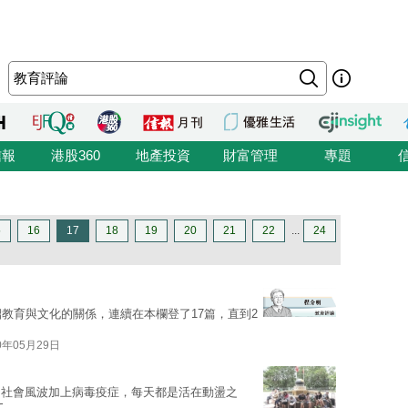
信報
港股360
地產投資
財富管理
專題
5
16
17
18
19
20
21
22
...
24
紹教育與文化的關係，連續在本欄登了17篇，直到2
0年05月29日
。社會風波加上病毒疫症，每天都是活在動盪之
文