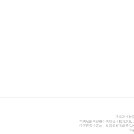
股票及指數
本網站的內容概不構成任何投資意見
任何投資決定前，投資者應考慮產品
準