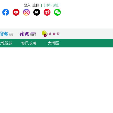
登入
註冊
|
訂閱 / 續訂
信報視頻
移民攻略
大灣區