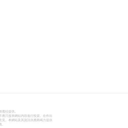
路透社提供。
不應只按本網站內容進行投資。在作出
意見。本網站及其資訊供應商竭力提供
責。