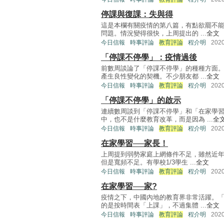
停課與復課：失與得
這是本欄有關疫情的第八篇，有點欲罷不
問題。情況變得很快，上周提出的 ...
全文
今日信報
時事評論
教育評論
程介明
202
「停課不停學」：疫情過後
前數周談論了「停課不停學」的種種方面
產生良性變化的契機。不少朋友都 ...
全文
今日信報
時事評論
教育評論
程介明
202
「停課不停學」的啟示
連續數周談到「停課不停學」和「在家學
中，也不是什麼教育改革，而是因為 ...
全
今日信報
時事評論
教育評論
程介明
202
在家學習──家長！
上周提到弱勢家庭上網條件不足，雖然近
但是寬頻不足。有學校1/3學生 ...
全文
今日信報
時事評論
教育評論
程介明
202
在家學習──家?
疫情之下，中國內地的教育界非常活躍。
的是按時間表「上課」，不過集體 ...
全文
今日信報
時事評論
教育評論
程介明
202