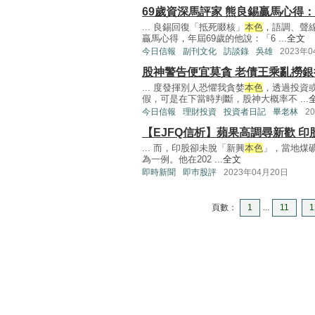
69歲資深馬評家 熊良錫贏馬心得：
... 良錫回復「抵死啜核」
本色
，語調、聲
贏馬心得，年屆69歲的他說：「6 ...
全文
今日信報
副刊文化
訪談錄
吳雄
2023年
股神警告便宜莫貪 老債王乘亂撈銀
... 度發揮別人恐懼我貪婪
本色
，透過投資
假，可是在下當時判斷，股神大概率不 ...
今日信報
理財投資
投資者日記
畢老林
2
【EJFQ信析】蘋果高調尋新歡 
... 而，印股卻未脫「新興
本色
」，當地煤礦大
為一例。他在202 ...
全文
即時新聞
即巿股評
2023年04月20日
頁數：
1
...
11
1