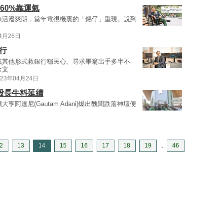
60%靠運氣
線活潑爽朗，當年電視機裏的「錫仔」重現。說到
04月26日
行
或其他形式救銀行穩民心。尋求畢翁出手多半不
全文
023年04月24日
印股長牛料延續
亨阿達尼(Gautam Adani)爆出醜聞跌落神壇便
2
13
14
15
16
17
18
19
...
46