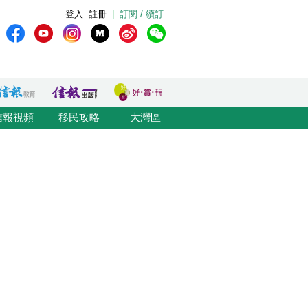
登入
註冊
|
訂閱 / 續訂
信報視頻
移民攻略
大灣區