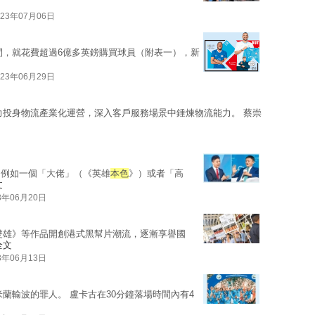
023年07月06日
間，就花費超過6億多英鎊購買球員（附表一），新
023年06月29日
力投身物流產業化運營，深入客戶服務場景中錘煉物流能力。 蔡崇
，例如一個「大佬」（《英雄
本色
》）或者「高
文
3年06月20日
雙雄》等作品開創港式黑幫片潮流，逐漸享譽國
全文
3年06月13日
蘭輸波的罪人。 盧卡古在30分鐘落場時間內有4