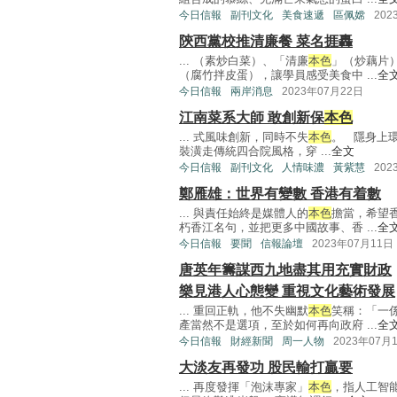
今日信報
副刊文化
美食速遞
區佩嫦
202
陝西黨校推清廉餐 菜名捱轟
... （素炒白菜）、「清廉
本色
」（炒藕片
（腐竹拌皮蛋），讓學員感受美食中 ...
全
今日信報
兩岸消息
2023年07月22日
江南菜系大師 敢創新保
本色
... 式風味創新，同時不失
本色
。 隱身上
裝潢走傳統四合院風格，穿 ...
全文
今日信報
副刊文化
人情味濃
黃紫慧
202
鄭雁雄：世界有變數 香港有着數
... 與責任始終是媒體人的
本色
擔當，希望
朽香江名句，並把更多中國故事、香 ...
全
今日信報
要聞
信報論壇
2023年07月11日
唐英年籌謀西九地盡其用充實財政
樂見港人心態變 重視文化藝術發展
... 重回正軌，他不失幽默
本色
笑稱：「一
產當然不是選項，至於如何再向政府 ...
全
今日信報
財經新聞
周一人物
2023年07月
大淡友再發功 股民輸打贏要
... 再度發揮「泡沫專家」
本色
，指人工智