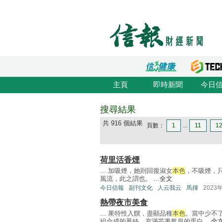
主頁
即時新聞
今日
搜尋結果
共 916 個結果
頁數：
1
...
11
1
荷里活香煙
... 加吸煙，她則回復淑女
本色
，不吸煙，
風流，此之謂也。 ...
全文
今日信報
副刊文化
人云我云
馬揮
2023
熱帶夜市美食
... 果特性入饌，盡顯品種
本色
。當中少不
組合成的慕絲、充滿芒果氣息的蛋白 ...
全