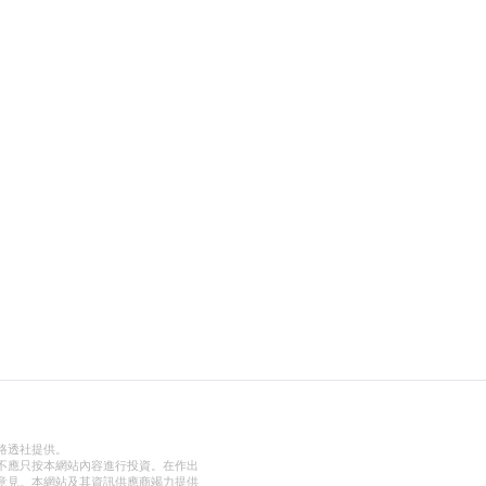
路透社提供。
不應只按本網站內容進行投資。在作出
意見。本網站及其資訊供應商竭力提供