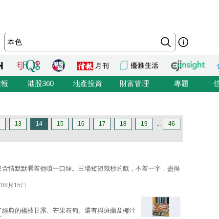
信報
港股360
地產投資
財富管理
專題
2
13
14
15
16
17
18
19
...
46
只含情默默看着他噴一口煙。三場短短幾秒的戲，不着一字，盡得
年08月15日
了經典的楊枝甘露、芒果布甸。還有與斑蘭及椰汁
文