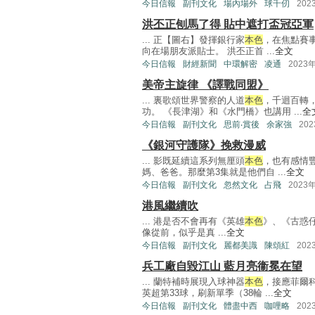
今日信報
副刊文化
場內場外
球千仞
202
洪丕正刨馬了得 貼中遮打盃冠亞軍
... 正【圖右】發揮銀行家
本色
，在焦點賽
向在場朋友派貼士。 洪丕正首 ...
全文
今日信報
財經新聞
中環解密
凌通
2023
美帝主旋律 《譯戰同盟》
... 裏歌頌世界警察的人道
本色
，千迴百轉
功。 《長津湖》和《水門橋》也講用 ...
全
今日信報
副刊文化
思前‧賞後
余家強
20
《銀河守護隊》挽救漫威
... 影既延續這系列無厘頭
本色
，也有感情
媽、爸爸。那麼第3集就是他們自 ...
全文
今日信報
副刊文化
忽然文化
占飛
2023
港風繼續吹
... 港是否不會再有《英雄
本色
》、《古惑
像從前，似乎是真 ...
全文
今日信報
副刊文化
麗都美識
陳頌紅
202
兵工廠自毀江山 藍月亮衞冕在望
... 蘭特補時展現入球神器
本色
，接應菲爾
英超第33球，刷新單季（38輪 ...
全文
今日信報
副刊文化
體盡中西
咖哩略
202