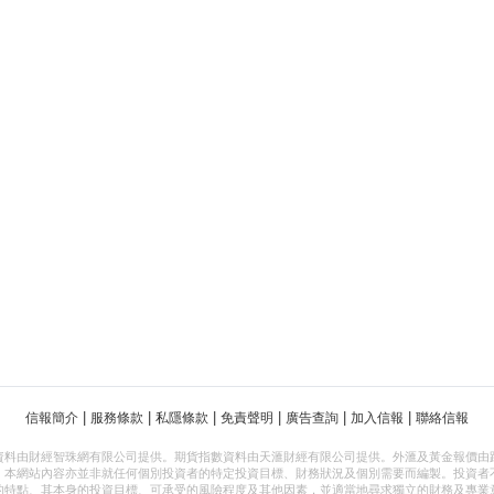
|
|
|
|
|
|
信報簡介
服務條款
私隱條款
免責聲明
廣告查詢
加入信報
聯絡信報
資料由財經智珠網有限公司提供。期貨指數資料由天滙財經有限公司提供。外滙及黃金報價由
，本網站內容亦並非就任何個別投資者的特定投資目標、財務狀況及個別需要而編製。投資者
的特點、其本身的投資目標、可承受的風險程度及其他因素，並適當地尋求獨立的財務及專業