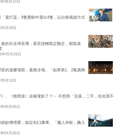
3年06月12日
事「遮打盃」9隻賽駒中選出4隻，以分散風險方式
年05月29日
，曲折向全球宣傳，甚至扭轉既定概念，相當成
文
23年05月26日
豐富的溫馨場面，毫無冷場。「如果第1、2集講媽
年05月10日
仔》、《無間道》這種電影了？﹂ 不想用「沒落」二字，但光環不
3年05月05日
科頓妙傳埋齋，鎖定4比1勝果。「魔人布歐」轟入
3年04月28日