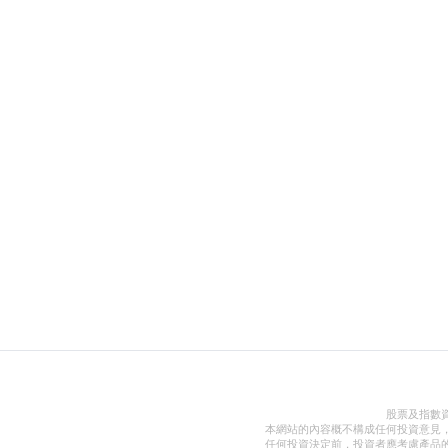
股票及指數
本網站的內容概不構成任何投資意見
任何投資決定前，投資者應考慮產品