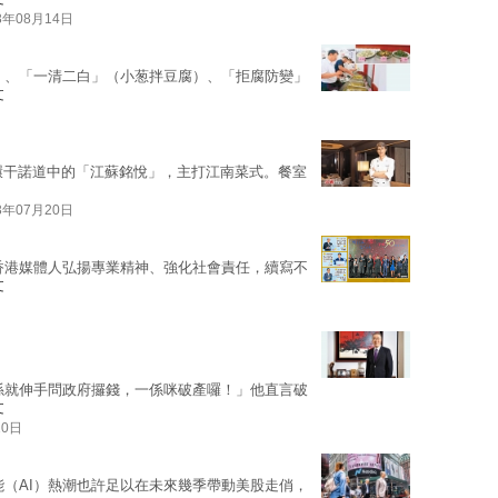
3年08月14日
）、「一清二白」（小葱拌豆腐）、「拒腐防變」
文
環干諾道中的「江蘇銘悅」，主打江南菜式。餐室
3年07月20日
香港媒體人弘揚專業精神、強化社會責任，續寫不
文
係就伸手問政府攞錢，一係咪破產囉！」他直言破
文
10日
能（AI）熱潮也許足以在未來幾季帶動美股走俏，