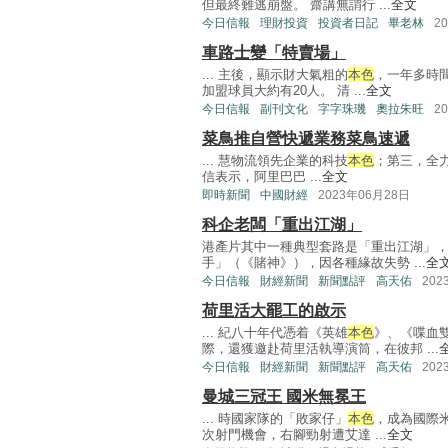
但最終難逃崩盤。 齋講無謂行 ...
全文
今日信報
理財投資
投資者日記
畢老林
2
車路士變「特賣場」
... 主後，顯示財大氣粗的
本色
，一年多時
加盟球員大約有20人。 清 ...
全文
今日信報
副刊文化
字字珠璣
奧拉朱旺
2
菜鳥推自營快遞業務菜鳥速遞
... 慧物流領先企業的科技
本色
；第三，全
信表示，阿里巴巴 ...
全文
即時新聞
中國財經
2023年06月28日
科企老闆「重出江湖」
港產片其中一種典型套路是「重出江湖」
手」（《賭神》），因各種緣故失勢 ...
全
今日信報
財經新聞
新聞點評
高天佑
202
荷里活大罷工的啟示
... 紀八十年代憑着《英雄
本色
》、《喋血
際，還獲邀赴荷里活執導演筒，在彼邦 ...
今日信報
財經新聞
新聞點評
高天佑
202
曼城三冠王 國米無冕王
... 時國家隊的「敗家仔」
本色
，成為國際米
次射門機會，右腳勁射遭艾達 ...
全文