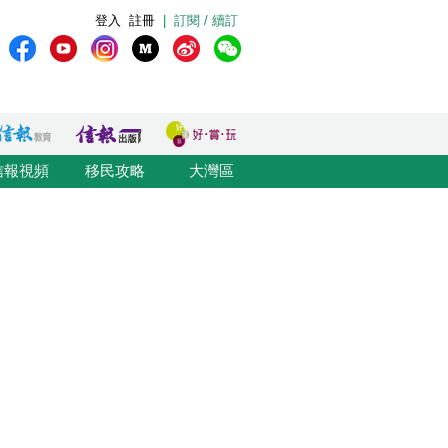
登入
註冊
|
訂閱 / 續訂
信報視頻
移民攻略
大灣區