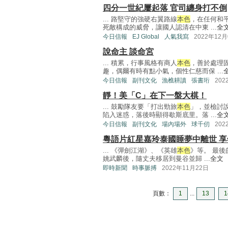
四分一世紀屢起落 官司纏身打不倒
... 路堅守的強硬右翼路線
本色
，在任何和
死敵構成的威脅，讓國人認清在中東 ...
全
今日信報
EJ Global
人氣我寫
2022年12月
說命主 談命宮
... 積累，行事風格有商人
本色
，善於處理
趣，偶爾有時有點小氣，個性仁慈而保 ...
今日信報
副刊文化
漁樵耕讀
張書珩
202
靜！美「C」在下一盤大棋！
... 鼓勵隊友要「打出勁旅
本色
」，並檢討
陷入迷惑，落後時顯得歇斯底里。落 ...
全
今日信報
副刊文化
場內場外
球千仞
202
粵語片紅星嘉玲泰國睡夢中離世 享
... 《彈劍江湖》、《英雄
本色
》等。 最
姚武麟後，隨丈夫移居到曼谷並歸 ...
全文
即時新聞
時事脈搏
2022年11月22日
頁數：
1
...
13
1