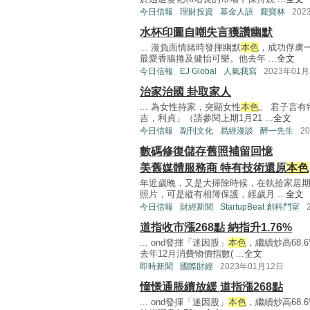
今日信報
理財投資
基金人語
龐寶林
202
水杯印圖自嘲失言獲讚幽默
... 漫負面情緒時發揮幽默
本色
，成功俘虜
最愛香腸捲及健怡可樂。他去年 ...
全文
今日信報
EJ Global
人氣我寫
2023年01月
治家治國 卦取家人
... 為女性持家，突顯女性
本色
。 君子言
吉，利貞」（請參閱上期1月21 ...
全文
今日信報
副刊文化
易經漫談
醉一先生
2
數碼修復儲存舊照補留回憶
美舊媒體服務商 特有技術還原
本色
年近歲晚，又是大掃除時候，在執拾家居
照片，可是縱有相簿保護，經歲月 ...
全文
今日信報
財經新聞
StartupBeat 創科鬥室
道指收市漲268點 納指升1.76%
... ond發揮「迷因股」
本色
，繼續炒高68
去年12月消費物價指數( ...
全文
即時新聞
國際財經
2023年01月12日
憧憬通脹續放緩 道指漲268點
... ond發揮「迷因股」
本色
，繼續炒高68.