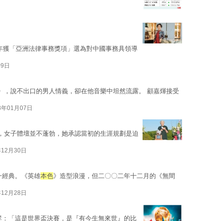
3年獲「亞洲法律事務獎項」選為對中國事務具領導
09日
》，說不出口的男人情義，卻在他音樂中坦然流露。 顧嘉煇接受
3年01月07日
前，女子體壇並不蓬勃，她承認當初的生涯規劃是迫
年12月30日
一經典。《英雄
本色
》造型浪漫，但二〇〇二年十二月的《無間
年12月28日
哮：「這是世界盃決賽，是『有今生無來世』的比