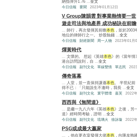
納指彈升1.76 ...
全文
今日信報
要聞
2023年01月12日
V Group陳韻雲 對事業熱情要一世
遊走司法與地產界 成功秘訣在前瞻
... 師行，再次發揮其前瞻
本色
，並於200
地位的律師行之一。 炒股蝕錢 ...
全文
今日信報
財經新聞
周一人物
2023年01月
煇黃時代
... 文懷的。 想起《英雄
本色
》的《當年情
港台訪問說到，自 ...
全文
今日信報
副刊文化
單線雙情
單志民
202
傳奇落幕
... 人堂，並一直保持謙遜
本色
。 半世紀
得不已：「只能說生不逢時，我長 ...
全文
今日信報
副刊文化
寰宇體壇
嘉芙
2022
西西與《無間道》
... 是繼一九八六年《英雄
本色
》之後，另
道》經時間考驗，證明 ...
全文
今日信報
副刊文化
琉璃火
徐詠璇
2022
PSG或成最大贏家
... ，他在更衣室發揮大佬
本色
，向隊友咆