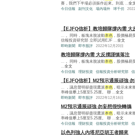
賽，我們下半場必須振作起來。到底 ...
全
今日信報
副刊文化
場內場外
球千仞
202
【EJFQ信析】教培歸隊撐內需 
... 。同時，板塊未脫波動
本色
，股價極易
信報投資研究部 立即試用EJF ...
全文
即時新聞
即巿股評
2022年12月20日
教培歸隊撐內需 大反撲謹慎落注
... 。同時，板塊未脫波動
本色
，股價極易
...
全文
今日信報
理財投資
信報投資分析研究部
信
【EJFQ信析】M2預示通脹頑強 
... ，議息聲明卻盡現鷹派
本色
，暗示未來
率峰值攀上5厘至5.25厘。 聯 ...
全文
即時新聞
即巿股評
2022年12月16日
M2預示通脹頑強 勿妄想很快轉鴿
... ，議息聲明卻盡現鷹派
本色
，暗示未來
率峰值攀上5厘至5.25厘。 聯 ...
全文
今日信報
理財投資
信報投資分析研究部
信
以色列強人內塔尼亞胡王者歸來