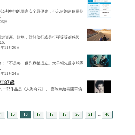
平談判中均以國家安全最優先，不忘伊朗這個長期
文
03日
固定資產、財務，對於修行或是打禪等等頗感興
全文
2年11月26日
說：「不是每一個詐糊都成立。太早領先反令球隊
文
2年11月24日
年87歲
後的一部作品是《人海奇花》。 嘉玲嫁給泰國華僑
4
15
16
17
18
19
20
21
...
46