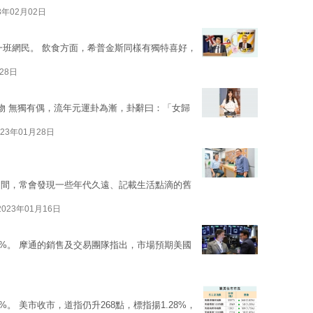
3年02月02日
一班網民。 飲食方面，希普金斯同樣有獨特喜好，
28日
有物 無獨有偶，流年元運卦為漸，卦辭曰：「女歸
023年01月28日
期間，常會發現一些年代久遠、記載生活點滴的舊
2023年01月16日
.6%。 摩通的銷售及交易團隊指出，市場預期美國
6%。 美市收市，道指仍升268點，標指揚1.28%，