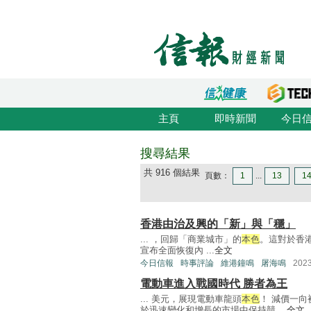
主頁
即時新聞
今日
搜尋結果
共 916 個結果
頁數：
1
...
13
1
香港由治及興的「新」與「穩」
... ，回歸「商業城市」的
本色
。這對於香港
宣布全面恢復內 ...
全文
今日信報
時事評論
維港鐘鳴
屠海鳴
202
電動車進入戰國時代 勝者為王
... 美元，展現電動車龍頭
本色
！ 減價一
於迅速變化和增長的市場中保持競 ...
全文