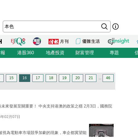
信報
港股360
地產投資
財富管理
專題
4
15
16
17
18
19
20
21
...
46
未來發展至關重要！ 中央支持港澳的政策之穩 2月3日，國務院
3年02月07日
向被視為電動車市場競爭加劇的現象，車企都冀望能