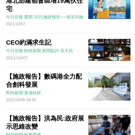
港北部建都會區增19萬伙住
宅
今日信報
要聞
2021施政報告──港深共融
2021/10/07
CEO約滿求生記
今日信報
財經新聞
新聞點評
高天佑
2021/10/07
【施政報告】數碼港全力配
合創科發展
即時新聞
香港財經
2021/10/06 08:50
【施政報告】洪為民:政府展
示思維改變
即時新聞
時事脈搏