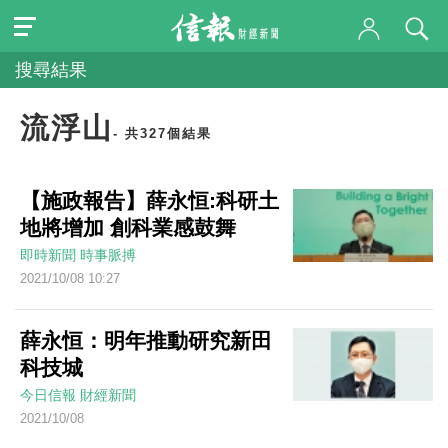
搜尋結果
流浮山
- 共327個結果
【施政報告】薛永恒:科研土
地將增加 創科業感鼓舞
即時新聞
時事脈搏
2021/10/08 10:27
薛永恒：明年推動研究新田
科技城
今日信報
財經新聞
2021/10/08