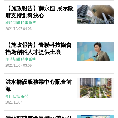
【施政報告】薛永恒:展示政
府支持創科決心
即時新聞
時事脈搏
2021/10/07 04:03
【施政報告】青聯科技協會
指為創科人才提供土壤
即時新聞
時事脈搏
2021/10/07 03:09
洪水橋設服務業中心配合前
海
今日信報
要聞
2021/10/07