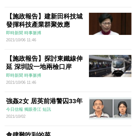
【施政報告】建新田科技城
發揮科技產業群聚效應
即時新聞
時事脈搏
2021/10/06 11:46
【施政報告】探討東鐵線伸
延 深圳設一地兩檢口岸
即時新聞
時事脈搏
2021/10/06 11:46
強姦2女 居英前港警囚33年
今日信報
獨眼香江
短訊
2021/10/02
食肆難吃到的菜