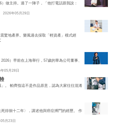
86）做主持。過了一陣子，「他打電話跟我說：
2026年05月29日
息震驚地產界。樂風過去採取「輕資產」模式經
文
AS 2026）早前在上海舉行，57歲的華為公司董事、
6年05月28日
特
感」。 帕齊指這不是作品原意，認為大家往往混淆
生死徘徊十二年〉，講述他與癌症搏鬥的經歷。 作
年05月23日