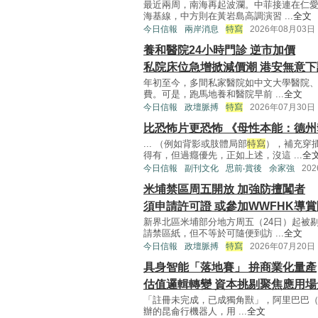
最近兩周，南海再起波瀾。中菲接連在仁
海基線，中方則在黃岩島高調演習 ...
全文
今日信報
兩岸消息
特寫
2026年08月03日
養和醫院24小時門診 逆市加價
私院床位急增掀減價潮 港安無意下
年初至今，多間私家醫院如中文大學醫院、
費。可是，跑馬地養和醫院早前 ...
全文
今日信報
政壇脈搏
特寫
2026年07月30日
比恐怖片更恐怖 《母性本能：德
... （例如背影或肢體局部
特寫
），補充穿
得有，但過癮優先，正如上述，沒這 ...
全
今日信報
副刊文化
思前‧賞後
余家強
20
米埔禁區周五開放 加強防擅闖者
須申請許可證 或參加WWFHK導賞
新界北區米埔部分地方周五（24日）起被
請禁區紙，但不等於可隨便到訪 ...
全文
今日信報
政壇脈搏
特寫
2026年07月20日
具身智能「落地賽」 拚商業化量產
估值邏輯轉變 資本挑剔聚焦應用場
「註冊未完成，已成獨角獸」，阿里巴巴（09
辦的昆侖行機器人，用 ...
全文