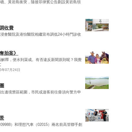
愛礁、黃岩島衝突，隨後菲律賓公告劃設黃岩島領
調收費
浸會醫院及港怡醫院相繼宣布調低24小時門診收
州奪胎案》
插解釋，便水到渠成。有否違反新聞原則呢？我覺
文
26年07月24日
團
剔出邊境禁區範圍，市民或遊客前往毋須向警方申
景
988）和理想汽車（02015）兩名前高管聯手創