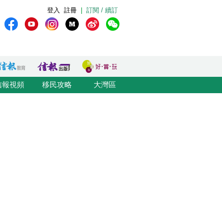
登入
註冊
|
訂閱 / 續訂
信報視頻
移民攻略
大灣區