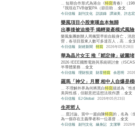
... 短期合作形式為港台《
特寫
青春》（19
『我現在TVB做緊PA（節目助 ...
全文
今日信報
副刊文化
訪談錄
譚淑美、許志宏
樂風項目小股東嘆血本無歸
出事後被迫接手 揭輕資產模式風險
樂風集團創辦人周佩賢早前自殺身亡，消
營，各項目股東人數可多達百人，高 ...
全
今日信報
財經新聞
特寫
2026年05月28日
華為晶片女王 推「韜定律」破圍堵
2026 IEEE國際電路與系統研討會（ISC
半導體業務 ...
全文
今日信報
理財投資
財星
特寫
余思明
202
羅馬「神父」月曆 相中人自爆是模
... 不理解外界為何將黑白
特寫
描述為「性
美與性感，但願意把這想法視作讚 ...
全文
今日信報
EJ Global
2026年05月23日
生死哲人
... 度討論。當中一篇由陳
特寫
的，名為〈
為一個存在主義學者和一位基督 ...
全文
今日信報
副刊文化
緣身記
文潔華
2026