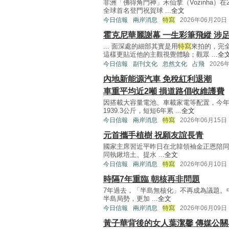
非洲「佛得角門神」禾仙拿（Vozinha）
全球首名登門祝賀球 ...
全文
今日信報
兩岸消息
特寫
2026年06月20日
霍克尼華麗謝幕 一生彩筆飛縱 涉
... 面深處的細部其實是用
特寫
來拍的，完
這樣更貼近他的主觀視覺體驗；觀眾 ...
全
今日信報
副刊文化
忽然文化
占飛
2026
內地新能源汽車 免稅紅利退潮
車重平均近2噸 損道路倡收維護費
因搭載大容量電池、車載家電等配置，今年
1939.3公斤，短短6年累 ...
全文
今日信報
兩岸消息
特寫
2026年06月15日
元首攜手植樹 祝願友誼長青
國家主席習近平昨日在北韓領袖金正恩陪
同執鍬培土、提水 ...
全文
今日信報
兩岸消息
特寫
2026年06月10日
時隔7年重臨 朝核再非問題
7年過去，「半島無核化」不再成為議題。
半島局勢，更加 ...
全文
今日信報
兩岸消息
特寫
2026年06月09日
黃子華背後的女人葉潔馨 傳媒公