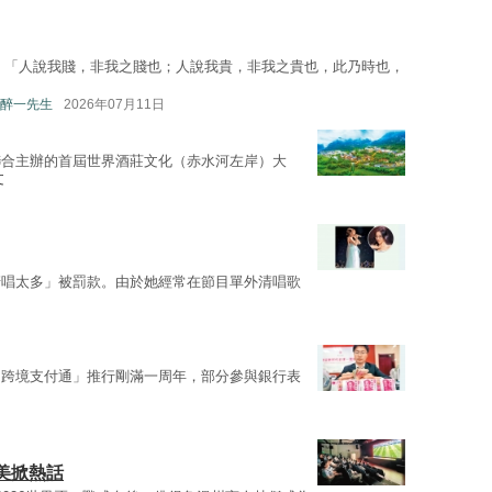
：「人說我賤，非我之賤也；人說我貴，非我之貴也，此乃時也，
醉一先生
2026年07月11日
聯合主辦的首屆世界酒莊文化（赤水河左岸）大
文
清唱太多」被罰款。由於她經常在節目單外清唱歌
「跨境支付通」推行剛滿一周年，部分參與銀行表
美掀熱話