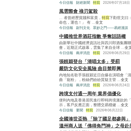
今日信報
財經新聞
特寫
2026年07月18日
風雲際會 祿刃駕殺
... 者曾經歷貧賤和富貴，
特寫
下勸世文曰
命也，運也！」 有 ...
全文
今日信報
副刊文化
眾妙之門——易經漫談
中國推世界酒莊指數 爭奪話語權
由新華社中國經濟資訊社與四川郎酒集團
會，近期正式啟幕，雲集了來自全球 ...
全
今日信報
兩岸消息
特寫
2026年06月29日
張靚穎登台「清唱太多」受罰
嚴防文化安全風險 曲目禁即興
內地知名歌手張靚穎近日自爆在演唱會「
曲「寵粉」，粉絲們紛紛質疑主管 ...
全文
今日信報
兩岸消息
特寫
2026年06月24日
跨境支付通一周年 業界倡優化
便利內地及香港居民進行即時跨境滙款的
示，客戶反應正面，整體交易穩健 ...
全文
今日信報
要聞
特寫
2026年06月22日
全國湊世盃熱 「除了國足都參與」
溫州商人送「佛得角門神」之母赴