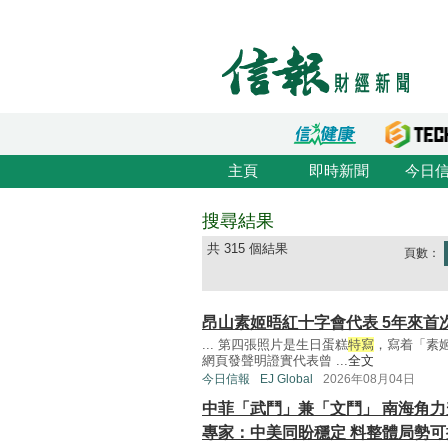
主頁
即時新聞
今日
搜尋結果
共 315 個結果
頁數：
昂山素姬晤紅十字會代表 5年來首
... 第四張照片是生日蛋糕
特寫
，寫着「素姬
網頁發聲明證實代表曾 ...
全文
今日信報
EJ Global
2026年08月04日
中菲「武鬥」兼「文鬥」 南海角力
專家：中美同盼穩定 料整體局勢可