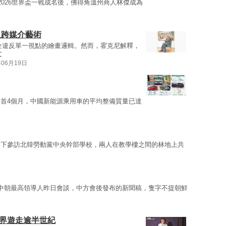
在2026世界盃一戰成名後，佛得角溫州商人林傑成為
足跨媒介藝術
全違反單一視點的繪畫邏輯。然而，霍克尼解釋，
文
年06月19日
首4個月，中國新能源乘用車的平均整備質量已達
同下參訪北韓勞動黨中央幹部學校，兩人在教學樓之間的林地上共
中朝最高領導人昨日會談，中方會後發布的新聞稿，隻字不提朝鮮
關界遊走逾半世紀