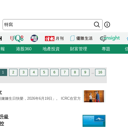
信報
港股360
地產投資
財富管理
專題
1
2
3
4
5
6
7
8
9
...
16
次
嬸嬸生日快樂，2026年6月19日」。 ICRC在官方
升級
控