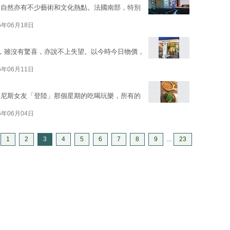
，自然亦有不少藝術和文化熱點。法國南部，特別
5年06月18日
，雖沒有驚喜，亦說不上失望。以今時今日物價，
5年06月11日
國尼斯女友「登陸」那個星期的吃喝玩樂，所有的
5年06月04日
1
2
3
4
5
6
7
8
9
...
23