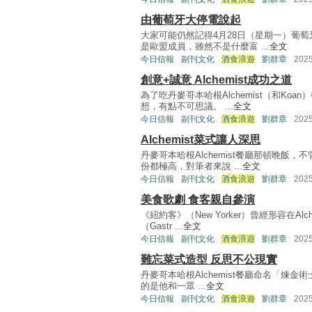
由葡萄牙大停電說起
大家可能仍然記得4月28日（星期一）葡
是歐盟成員，雖然不是什麼富 ...
全文
今日信報
副刊文化
酒食浪遊
劉群章
202
創意+誠意 Alchemist成功之道
為了吃丹麥哥本哈根Alchemist（和Ko
想，有點不可思議。 ...
全文
今日信報
副刊文化
酒食浪遊
劉群章
202
Alchemist菜式讓人深思
丹麥哥本哈根Alchemist餐廳那頓晚飯
份都極高，對筆者來說 ...
全文
今日信報
副刊文化
酒食浪遊
劉群章
202
美食歌劇 食客親自參演
《紐約客》（New Yorker）曾經形容在A
（Gastr ...
全文
今日信報
副刊文化
酒食浪遊
劉群章
202
難忘菜式造型 反思不公現實
丹麥哥本哈根Alchemist餐廳命名「煉金術
的是他和一眾 ...
全文
今日信報
副刊文化
酒食浪遊
劉群章
202