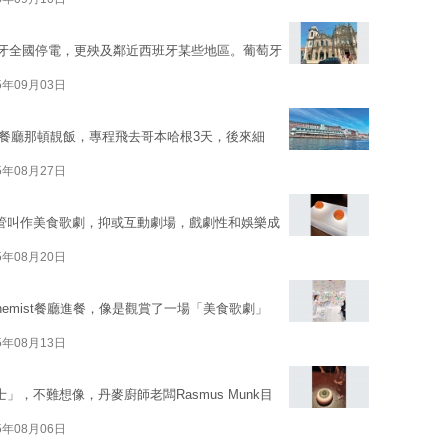
萄牙全國停電，更殃及鄰近西班牙某些地區。葡萄牙
5年09月03日
an）餐廳那頓靚飯，專程飛去哥本哈根3天，後來細
5年08月27日
，不管叫作美食歌劇，抑或互動劇場，戲劇性和娛樂成
5年08月20日
lchemist餐廳進餐，像是觀賞了一場「美食歌劇」
5年08月13日
士」，不難想像，丹麥廚師老闆Rasmus Munk目
5年08月06日