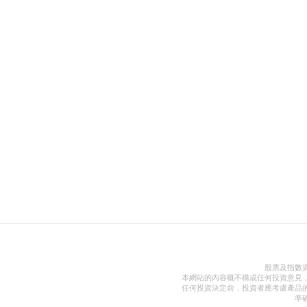
股票及指數
本網站的內容概不構成任何投資意見
任何投資決定前，投資者應考慮產品
準