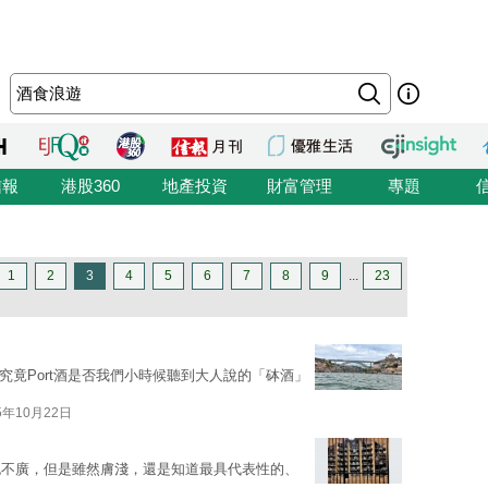
信報
港股360
地產投資
財富管理
專題
1
2
3
4
5
6
7
8
9
...
23
，究竟Port酒是否我們小時候聽到大人說的「砵酒」
5年10月22日
也不廣，但是雖然膚淺，還是知道最具代表性的、