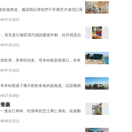
朋友做東道，邀請我出席他們千辛萬苦才成功訂座
5年07月30日
者，首先是它極富現代感的建築外貌，此外就是自
5年07月23日
街道乾淨，單車特別多。哥本哈根是個港口，亦有
5年07月16日
麥哥本哈根過了幾天飲飲食食的旋風遊。話說幾個
5年07月09日
斯餐廳
上一邊自己舉杯、吃簡單的芝士果仁凍肉，或者翻
5年06月25日