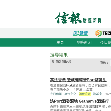
主頁
即時新聞
今日
搜尋結果
共 453 個結果
頁數：
英法交惡 造就葡萄牙Port酒誕生
在波圖探訪Port酒酒莊時，自己有個疑問
呢？如果不然，「砵酒 ...
全文
今日信報
副刊文化
酒食浪遊
劉群章
202
訪Port酒發源地 Graham's酒莊行
自己對葡萄牙本土葡萄品種認識既不深，
用來釀造高質素紅酒和Port酒 ...
全文