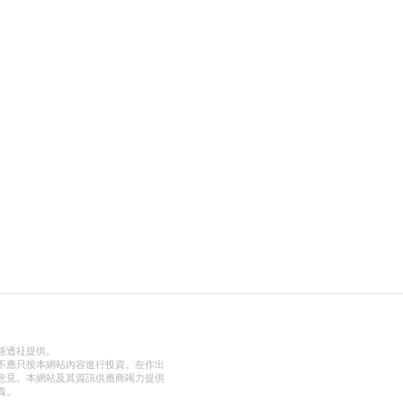
路透社提供。
不應只按本網站內容進行投資。在作出
意見。本網站及其資訊供應商竭力提供
責。