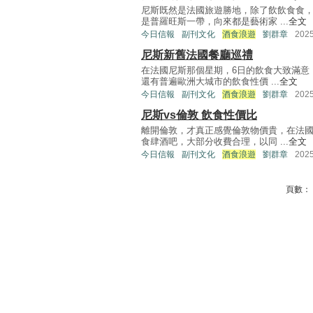
尼斯既然是法國旅遊勝地，除了飲飲食食
是普羅旺斯一帶，向來都是藝術家 ...
全文
今日信報
副刊文化
酒食浪遊
劉群章
202
尼斯新舊法國餐廳巡禮
在法國尼斯那個星期，6日的飲食大致滿意
還有普遍歐洲大城市的飲食性價 ...
全文
今日信報
副刊文化
酒食浪遊
劉群章
202
尼斯vs倫敦 飲食性價比
離開倫敦，才真正感覺倫敦物價貴，在法
食肆酒吧，大部分收費合理，以同 ...
全文
今日信報
副刊文化
酒食浪遊
劉群章
202
頁數：