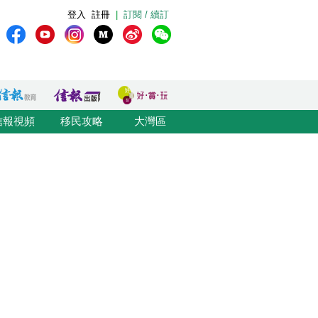
登入
註冊
|
訂閱 / 續訂
信報視頻
移民攻略
大灣區