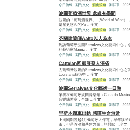
今日信報
副刊文化
酒食浪遊
劉群章
202
波圖葡萄酒世界 處處有學問
波圖的「葡萄酒世界」（World of Wi
是歷史悠久的Po ...
全文
今日信報
副刊文化
酒食浪遊
劉群章
202
芬蘭建築師Aalto以人為本
到訪葡萄牙波圖Serralves文化藝術中
利藝術家Mauriz ...
全文
今日信報
副刊文化
酒食浪遊
劉群章
202
Cattelan回顧展發人深省
去葡萄牙波圖的Serralves文化藝術中
Louisiana藝術中 ...
全文
今日信報
副刊文化
酒食浪遊
劉群章
202
波圖Serralves文化藝術一日遊
筆者在葡萄牙波圖音樂館（Casa da Mu
音樂練習室，全部 ...
全文
今日信報
副刊文化
酒食浪遊
劉群章
202
里斯本纜車出軌 感嘆生命無常
上周剛剛說起4月葡萄牙大停電，早年移民
市，但是管治和基建方面，均與歐 ...
全文
今日信報
副刊文化
酒食浪遊
劉群章
202