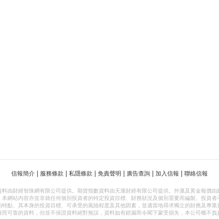
|
|
|
|
|
|
信報簡介
服務條款
私隱條款
免責聲明
廣告查詢
加入信報
聯絡信報
資料由財經智珠網有限公司提供。期貨指數資料由天滙財經有限公司提供。外滙及黃金報價由
，本網站內容亦並非就任何個別投資者的特定投資目標、財務狀況及個別需要而編製。投資者
的特點、其本身的投資目標、可承受的風險程度及其他因素，並適當地尋求獨立的財務及專業
確而可靠的資料，但並不保證資料絕對無誤，資料如有錯漏而令閣下蒙受損失，本公司概不負