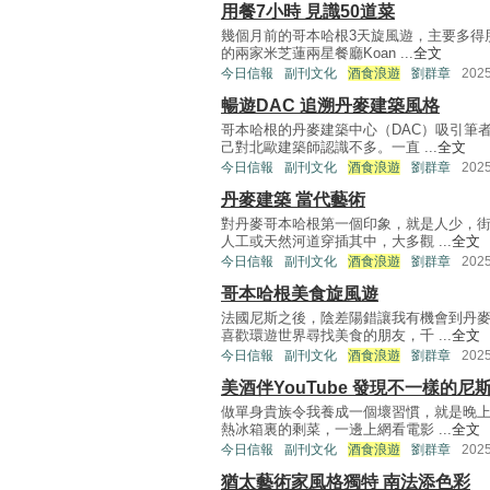
用餐7小時 見識50道菜
幾個月前的哥本哈根3天旋風遊，主要多得
的兩家米芝蓮兩星餐廳Koan ...
全文
今日信報
副刊文化
酒食浪遊
劉群章
202
暢遊DAC 追溯丹麥建築風格
哥本哈根的丹麥建築中心（DAC）吸引筆
己對北歐建築師認識不多。一直 ...
全文
今日信報
副刊文化
酒食浪遊
劉群章
202
丹麥建築 當代藝術
對丹麥哥本哈根第一個印象，就是人少，
人工或天然河道穿插其中，大多觀 ...
全文
今日信報
副刊文化
酒食浪遊
劉群章
202
哥本哈根美食旋風遊
法國尼斯之後，陰差陽錯讓我有機會到丹
喜歡環遊世界尋找美食的朋友，千 ...
全文
今日信報
副刊文化
酒食浪遊
劉群章
202
美酒伴YouTube 發現不一樣的尼
做單身貴族令我養成一個壞習慣，就是晚
熱冰箱裏的剩菜，一邊上網看電影 ...
全文
今日信報
副刊文化
酒食浪遊
劉群章
202
猶太藝術家風格獨特 南法添色彩