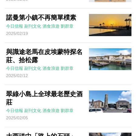
諾曼第小鎮不再簡單樸素
今日信報
副刊文化
酒食浪遊
劉群章
2025/02/19
與識途老馬在皮埃蒙特探名
莊、拾松露
今日信報
副刊文化
酒食浪遊
劉群章
2025/02/12
翠綠小島上全球最老歷史酒
莊
今日信報
副刊文化
酒食浪遊
劉群章
2025/02/05