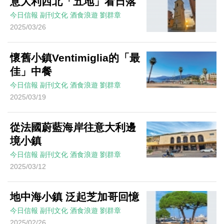
意大利西北「五地」看日落
今日信報
副刊文化
酒食浪遊
劉群章
2025/03/26
懷舊小鎮Ventimiglia的「最
佳」中餐
今日信報
副刊文化
酒食浪遊
劉群章
2025/03/19
從法國蔚藍海岸往意大利邊
境小鎮
今日信報
副刊文化
酒食浪遊
劉群章
2025/03/12
地中海小鎮 泛起芝加哥回憶
今日信報
副刊文化
酒食浪遊
劉群章
2025/02/26