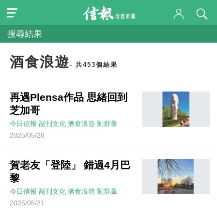
搜尋結果
酒食浪遊
- 共453個結果
再遇Plensa作品 思緒回到
芝加哥
今日信報
副刊文化
酒食浪遊
劉群章
2025/05/28
賀老友「登陸」 錯過4月巴
黎
今日信報
副刊文化
酒食浪遊
劉群章
2025/05/21