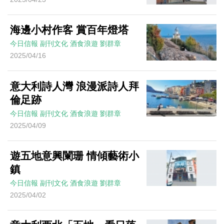
海邊小村作客 賞百年燈塔
今日信報
副刊文化
酒食浪遊
劉群章
2025/04/16
意大利詩人灣 浪漫派詩人拜
倫足跡
今日信報
副刊文化
酒食浪遊
劉群章
2025/04/09
遊五地意興闌珊 情傾藝術小
鎮
今日信報
副刊文化
酒食浪遊
劉群章
2025/04/02