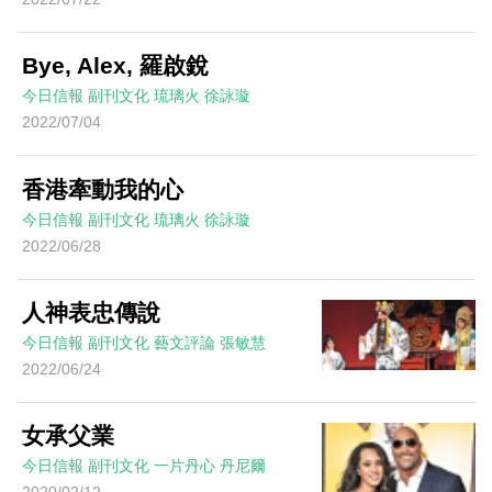
Bye, Alex, 羅啟銳
今日信報
副刊文化
琉璃火
徐詠璇
2022/07/04
香港牽動我的心
今日信報
副刊文化
琉璃火
徐詠璇
2022/06/28
人神表忠傳說
今日信報
副刊文化
藝文評論
張敏慧
2022/06/24
女承父業
今日信報
副刊文化
一片丹心
丹尼爾