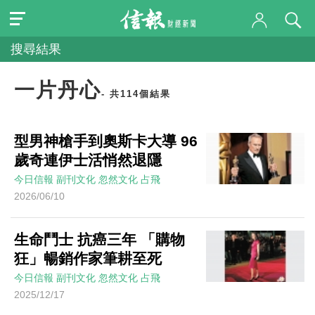
搜尋結果
一片丹心
- 共114個結果
型男神槍手到奧斯卡大導 96
歲奇連伊士活悄然退隱
今日信報
副刊文化
忽然文化
占飛
2026/06/10
生命鬥士 抗癌三年 「購物
狂」暢銷作家筆耕至死
今日信報
副刊文化
忽然文化
占飛
2025/12/17