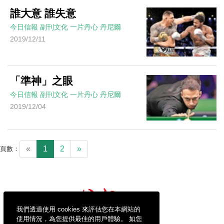
誰大意 誰失意
今日信報
副刊文化
一片丹心
丹尼爾
2019/12/11
「準神」之眼
今日信報
副刊文化
一片丹心
丹尼爾
2019/12/04
«
1
2
»
頁數：
我們透過使用 cookies 來評估您在本網站的
使用情況，為您提供最佳的用戶體驗。 如您