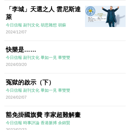
「李城」天選之人 雲尼斯達
萊
今日信報
副刊文化
胡思雜想
胡蘇
2024/12/07
快樂是……
今日信報
副刊文化
畢如一見
畢雙雙
2024/03/20
冤獄的啟示（下）
今日信報
副刊文化
畢如一見
畢雙雙
2024/02/07
豁免掛國旗費 李家超難解畫
今日信報
時事評論
香港脈搏
余錦賢
2022/07/22