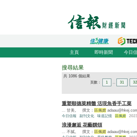
主頁
即時新聞
今日
搜尋結果
共 1086 個結果
頁數：
1
...
31
3
重塑順德菜精髓 活現魚香手工菜
... 甘美。 撰文：
區佩嫦
adaau@hkej.co
今日信報
副刊文化
味道記憶
區佩嫦
202
浪漫邂逅 花藝饌頌
... 不膩。 撰文：
區佩嫦
adaau@hkej.co