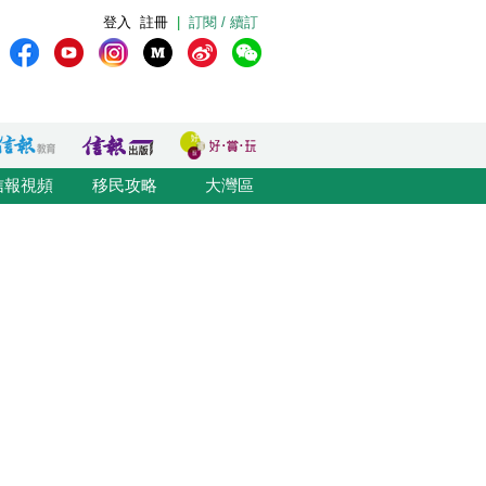
登入
註冊
|
訂閱 / 續訂
信報視頻
移民攻略
大灣區