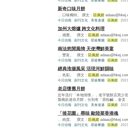
今日信報
副刊文化
星級餐廳
區佩嫦
202
新奇口味月餅
... 口味獨特。 撰文：
區佩嫦
adaau@hkej
今日信報
副刊文化
美食速遞
區佩嫦
202
加州大熔爐 跨文化料理
... 感覺。 撰文：
區佩嫦
adaau@hkej.co
今日信報
副刊文化
星級餐廳
區佩嫦
202
南法悠閒風情 天使灣鮮美宴
... 豐富。 撰文：
區佩嫦
adaau@hkej.co
今日信報
副刊文化
星級餐廳
區佩嫦
202
經典淮揚風采 活現河鮮韻味
... 色彩。 撰文：
區佩嫦
adaau@hkej.co
今日信報
副刊文化
星級餐廳
區佩嫦
202
老店懷舊月餅
近年流行「本地情懷」，老字號餅店買少
製兩款迷你月餅，分別有「原粒鹹 ...
全文
今日信報
副刊文化
美食速遞
區佩嫦
202
「後花園」尋味 歐陸菜香港魂
... 肉質。 撰文：
區佩嫦
adaau@hkej.co
今日信報
副刊文化
星級餐廳
區佩嫦
202