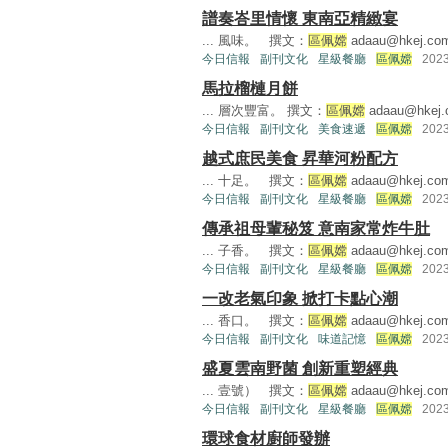
譜奏峇里情懷 東南亞精緻宴
... 風味。 撰文：
區佩嫦
adaau@hkej.co
今日信報
副刊文化
星級餐廳
區佩嫦
202
馬拉榴槤月餅
... 層次豐富。 撰文：
區佩嫦
adaau@hkej
今日信報
副刊文化
美食速遞
區佩嫦
202
越式庶民美食 昇華河粉配方
... 十足。 撰文：
區佩嫦
adaau@hkej.co
今日信報
副刊文化
星級餐廳
區佩嫦
202
傳承祖母輩秘笈 意南家常炸牛肚
... 子香。 撰文：
區佩嫦
adaau@hkej.co
今日信報
副刊文化
星級餐廳
區佩嫦
202
一改老氣印象 掀打卡點心潮
... 香口。 撰文：
區佩嫦
adaau@hkej.co
今日信報
副刊文化
味道記憶
區佩嫦
202
盛夏雲南野菌 創新重塑經典
... 壹號） 撰文：
區佩嫦
adaau@hkej.co
今日信報
副刊文化
星級餐廳
區佩嫦
202
環球食材廚師發辦