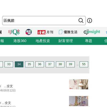
信報
港股360
地產投資
財富管理
專題
2
33
34
35
36
37
38
39
...
55
m
...
全文
3年09月12日
m
...
全文