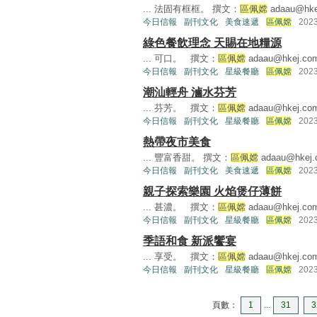
... 法固有框框。 撰文：
區佩嫦
adaau@hke
今日信報
副刊文化
美食速遞
區佩嫦
202
綠色餐飲理念 天賜在地糧源
... 可口。 撰文：
區佩嫦
adaau@hkej.co
今日信報
副刊文化
星級餐廳
區佩嫦
202
潮汕輕舟 滷水芬芳
... 芬芳。 撰文：
區佩嫦
adaau@hkej.co
今日信報
副刊文化
星級餐廳
區佩嫦
202
熱帶夜市美食
... 豐富香甜。 撰文：
區佩嫦
adaau@hkej
今日信報
副刊文化
美食速遞
區佩嫦
202
親子探索樂園 火焰煲仔薄餅
... 甚濃。 撰文：
區佩嫦
adaau@hkej.co
今日信報
副刊文化
星級餐廳
區佩嫦
202
季語和食 新派饗宴
... 享受。 撰文：
區佩嫦
adaau@hkej.co
今日信報
副刊文化
星級餐廳
區佩嫦
202
頁數：
1
...
31
3