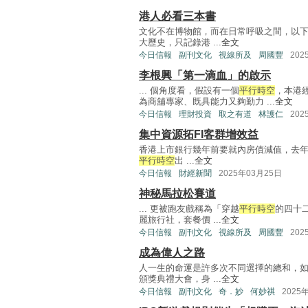
港人必看三本書
文化不在博物館，而在日常呼吸之間，以
大歷史，只記錄港 ...
全文
今日信報
副刊文化
視線所及
周國豐
202
李根興「第一滴血」的啟示
... 個角度看，假設有一個
平行時空
，本港
為商舖專家、既具能力又夠勤力 ...
全文
今日信報
理財投資
取之有道
林護仁
202
集中資源拓FI客群增效益
香港上市銀行幾年前要就內房債減值，去年要
平行時空
出 ...
全文
今日信報
財經新聞
2025年03月25日
神秘馬拉松賽道
... 更被跑友戲稱為「穿越
平行時空
的四十
麗旅行社，套餐價 ...
全文
今日信報
副刊文化
視線所及
周國豐
202
成為偉人之路
人一生的命運是許多次不同選擇的總和，
頒獎典禮大會，身 ...
全文
今日信報
副刊文化
奇．妙
何妙祺
2025