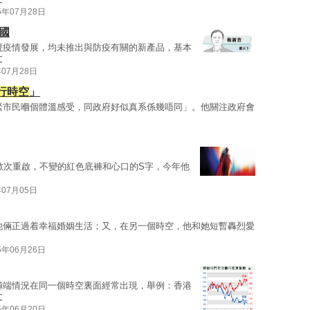
5年07月28日
國
視疫情發展，均未推出與防疫有關的新產品，基本
文
年07月28日
行時空
」
緊市民嗰個體溫感受，同政府好似真系係幾唔同」。他關注政府會
數次重啟，不變的紅色底褲和心口的S字，今年他
年07月05日
他倆正過着幸福婚姻生活；又，在另一個時空，他和她短暫轟烈愛
5年06月26日
極端情況在同一個時空裏面經常出現，舉例：香港
文
5年06月20日