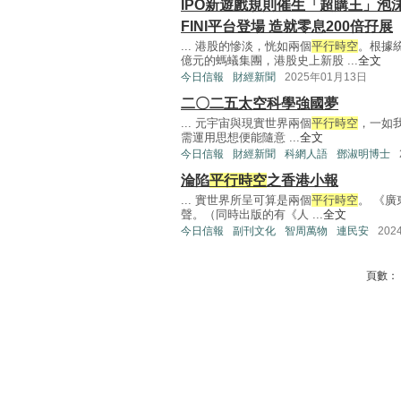
IPO新遊戲規則催生「超購王」泡
FINI平台登場 造就零息200倍孖展
... 港股的慘淡，恍如兩個
平行時空
。根據
億元的螞蟻集團，港股史上新股 ...
全文
今日信報
財經新聞
2025年01月13日
二〇二五太空科學強國夢
... 元宇宙與現實世界兩個
平行時空
，一如
需運用思想便能隨意 ...
全文
今日信報
財經新聞
科網人語
鄧淑明博士
淪陷
平行時空
之香港小報
... 實世界所呈可算是兩個
平行時空
。 《廣
聲。（同時出版的有《人 ...
全文
今日信報
副刊文化
智周萬物
連民安
202
頁數：