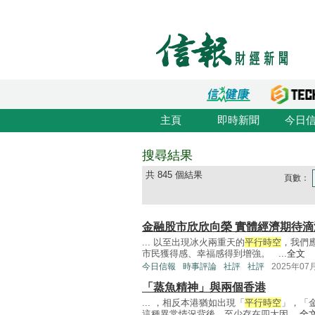
主頁
即時新聞
今日
搜尋結果
共 845 個結果
頁數：
金融股市欣欣向榮 實體經濟期待滴
... 以至出現冰火兩重天的
平行時空
，我們
市民獲得感、幸福感得到增強。 ...
全文
今日信報
時事評論
社評
社評
2025年07
「蒸魚精神」與兩個香港
... ，相反本港猶如出現「
平行時空
」，「
這種異常情況背後，至少存在四大因 ...
全