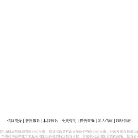
|
|
|
|
|
|
信報簡介
服務條款
私隱條款
免責聲明
廣告查詢
加入信報
聯絡信報
資料由財經智珠網有限公司提供。期貨指數資料由天滙財經有限公司提供。外滙及黃金報價由
，本網站內容亦並非就任何個別投資者的特定投資目標、財務狀況及個別需要而編製。投資者