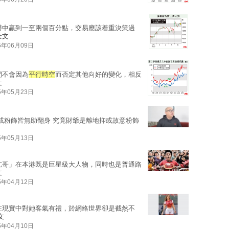
博中贏到一至兩個百分點，交易應該着重決策過
全文
5年06月09日
們不會因為
平行時空
而否定其他向好的變化，相反
文
5年05月23日
地或粉飾皆無助翻身 究竟財爺是離地抑或故意粉飾
5年05月13日
亢哥」在本港既是巨星級大人物，同時也是普通路
文
5年04月12日
在現實中對她客氣有禮，於網絡世界卻是截然不
文
5年04月10日