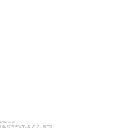
路透社提供。
不應只按本網站內容進行投資。在作出