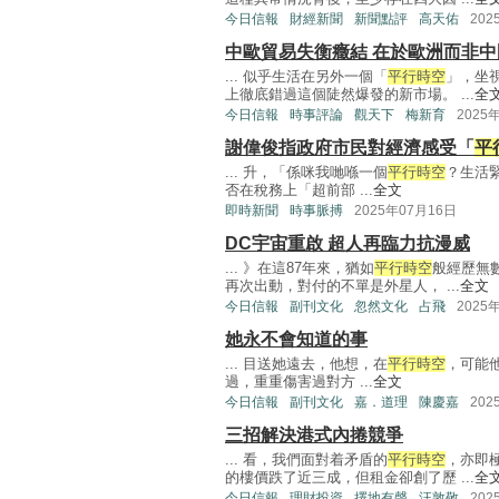
今日信報
財經新聞
新聞點評
高天佑
202
中歐貿易失衡癥結 在於歐洲而非中
... 似乎生活在另外一個「
平行時空
」，坐
上徹底錯過這個陡然爆發的新市場。 ...
全
今日信報
時事評論
觀天下
梅新育
2025
謝偉俊指政府市民對經濟感受「
平
... 升，「係咪我哋喺一個
平行時空
？生活
否在稅務上「超前部 ...
全文
即時新聞
時事脈搏
2025年07月16日
DC宇宙重啟 超人再臨力抗漫威
... 》在這87年來，猶如
平行時空
般經歷無
再次出動，對付的不單是外星人， ...
全文
今日信報
副刊文化
忽然文化
占飛
2025
她永不會知道的事
... 目送她遠去，他想，在
平行時空
，可能
過，重重傷害過對方 ...
全文
今日信報
副刊文化
嘉．道理
陳慶嘉
202
三招解決港式內捲競爭
... 看，我們面對着矛盾的
平行時空
，亦即
的樓價跌了近三成，但租金卻創了歷 ...
全
今日信報
理財投資
擇地有聲
汪敦敬
202