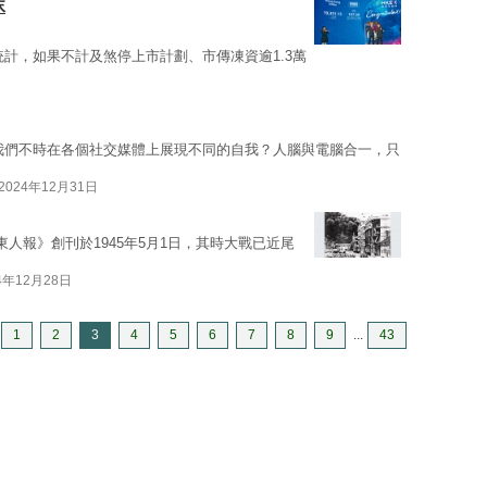
沫
統計，如果不計及煞停上市計劃、市傳凍資逾1.3萬
我們不時在各個社交媒體上展現不同的自我？人腦與電腦合一，只
2024年12月31日
東人報》創刊於1945年5月1日，其時大戰已近尾
4年12月28日
1
2
3
4
5
6
7
8
9
...
43