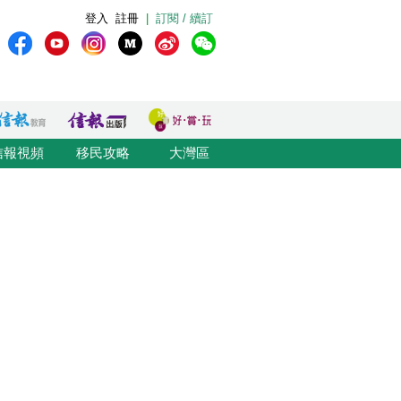
登入
註冊
|
訂閱 / 續訂
信報視頻
移民攻略
大灣區