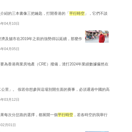
下介紹的三本書像三把鑰匙，打開香港的「
平行時空
」，它們不談
5年04月10日
經濟及舖市在2019年之前的強勢得以延續，那麼作
5年04月05日
為香港商業房地產（CRE）撥備，渣打2024年業績數據儼然在
二公里」。 假若你想參與這場別開生面的賽事，必須通過中國的高
5年03月12日
如果每次分岔路的選擇，都展開一個
平行時空
，若各時空的我舉行
年02月01日