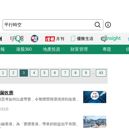
信報
港股360
地產投資
財富管理
專題
1
2
3
4
5
6
7
8
9
...
43
漏效應
應思考如何以虛帶實，令整體營商環境得到改善，
月31日
金融香港」為「實體香港」帶來的助益似乎有限。
文