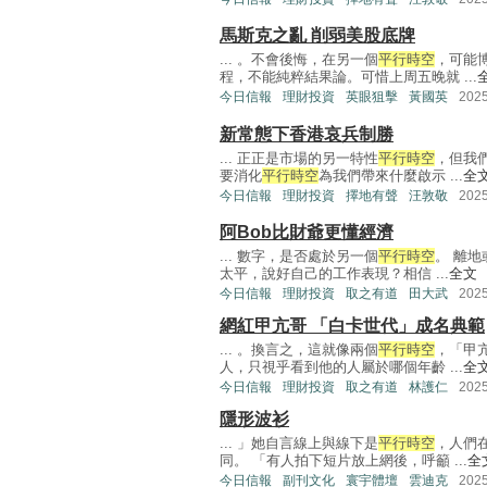
馬斯克之亂 削弱美股底牌
... 。不會後悔，在另一個
平行時空
，可能
程，不能純粹結果論。可惜上周五晚就 ...
今日信報
理財投資
英眼狙擊
黃國英
202
新常態下香港哀兵制勝
... 正正是市場的另一特性
平行時空
，但我
要消化
平行時空
為我們帶來什麼啟示 ...
全
今日信報
理財投資
擇地有聲
汪敦敬
202
阿Bob比財爺更懂經濟
... 數字，是否處於另一個
平行時空
。 離
太平，說好自己的工作表現？相信 ...
全文
今日信報
理財投資
取之有道
田大武
202
網紅甲亢哥 「白卡世代」成名典範
... 。換言之，這就像兩個
平行時空
，「甲
人，只視乎看到他的人屬於哪個年齡 ...
全
今日信報
理財投資
取之有道
林護仁
202
隱形波衫
... 」她自言線上與線下是
平行時空
，人們
同。 「有人拍下短片放上網後，呼籲 ...
全
今日信報
副刊文化
寰宇體壇
雲迪克
202