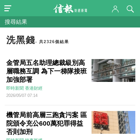
搜尋結果
洗黑錢
- 共2326個結果
金管局五名助理總裁級別高
層職務互調 為下一梯隊接班
加強部署
即時新聞
香港財經
2026/05/07 07:14
機管局前高層三跑貪污案 區
院頒令充公600萬犯罪得益
否則加刑