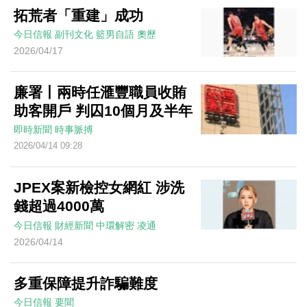
拓荒者「重建」成功
今日信報
副刊文化
籃男自語
奧歷
2026/04/17
廉署丨兩時任滙豐職員收賄
助客開戶 判囚10個月及半年
即時新聞
時事脈搏
2026/04/14 09:28
JPEX案新檢控女網紅 涉洗
錢超過4000萬
今日信報
財經新聞
中環解密
凌通
2026/04/14
多重保障提升詐騙難度
今日信報
要聞