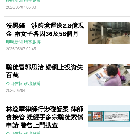
即時新聞
時事脈搏
2026/05/07 06:08
洗黑錢丨涉跨境運送2.8億現
金 兩女子各囚36及58個月
即時新聞
時事脈搏
2026/05/07 02:45
騙徒冒郭思治 婦網上投資失
百萬
今日信報
政壇脈搏
2026/05/04
林逸華律師行涉碰瓷案 律師
會接管 疑經手多宗騙徒索償
申請 警曾上門搜查
今日信報
政壇脈搏