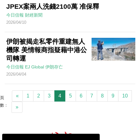
JPEX案兩人洗錢2100萬 准保釋
今日信報
財經新聞
2026/04/10
伊朗被揭走私零件重建無人
機隊 美情報商指疑藉中港公
司轉運
今日信報
EJ Global
伊朗存亡
2026/04/04
«
1
2
3
4
5
6
7
8
9
10
頁
數：
»