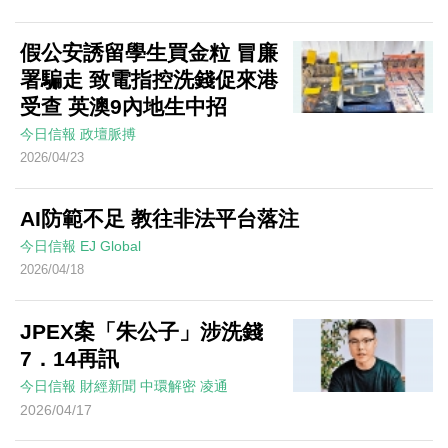
假公安誘留學生買金粒 冒廉
署騙走 致電指控洗錢促來港
受查 英澳9內地生中招
今日信報
政壇脈搏
2026/04/23
AI防範不足 教往非法平台落注
今日信報
EJ Global
2026/04/18
JPEX案「朱公子」涉洗錢
7．14再訊
今日信報
財經新聞
中環解密
凌通
2026/04/17