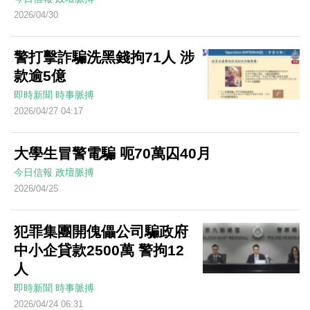
2026/04/30
警打擊詐騙洗黑錢拘71人 涉
款逾5億
即時新聞
時事脈搏
2026/04/27 04:17
大學生冒警電騙 呃70萬囚40月
今日信報
政壇脈搏
2026/04/25
犯罪集團開傀儡公司騙政府
中小企貸款2500萬 警拘12
人
即時新聞
時事脈搏
2026/04/24 06:31