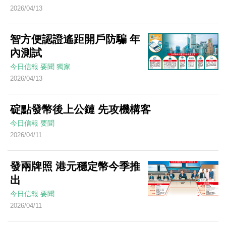
2026/04/13
智方便認證遙距開戶防騙 年
內測試
今日信報
要聞
獨家
2026/04/13
碇點發幣後上公鏈 先攻機構客
今日信報
要聞
2026/04/11
發兩牌照 港元穩定幣今季推
出
今日信報
要聞
2026/04/11