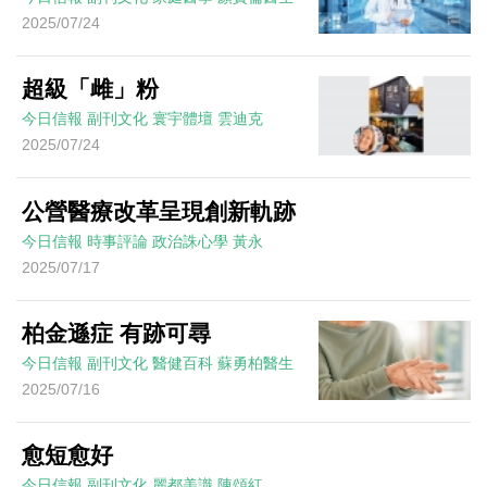
2025/07/24
超級「雌」粉
今日信報
副刊文化
寰宇體壇
雲迪克
2025/07/24
公營醫療改革呈現創新軌跡
今日信報
時事評論
政治誅心學
黃永
2025/07/17
柏金遜症 有跡可尋
今日信報
副刊文化
醫健百科
蘇勇柏醫生
2025/07/16
愈短愈好
今日信報
副刊文化
麗都美識
陳頌紅