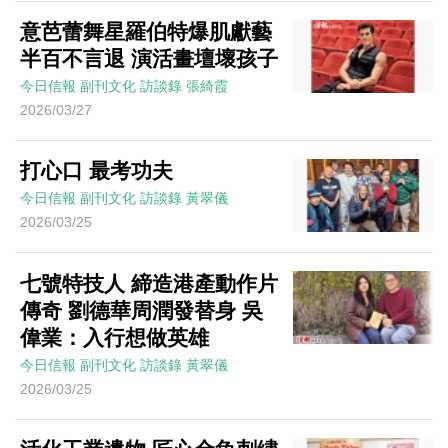
意芭蕾舞星羅伯特爆肌獻藝
半百不言退 演活畫壇壞孩子
今日信報
副刊文化
訪談錄
張綺霞
2026/03/27
打心口 最考功夫
今日信報
副刊文化
訪談錄
黃翠儀
2026/03/25
七號特技人 締造港產動作片
傳奇 劉德華周潤發替身 吳
偉業：入行想做英雄
今日信報
副刊文化
訪談錄
黃翠儀
2026/03/25