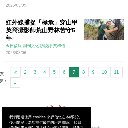
2026/03/09
紅外線捕捉「極危」穿山甲
英裔攝影師荒山野林苦守5
年
今日信報
副刊文化
訪談錄
黃翠儀
2026/03/06
«
2
3
4
5
6
7
8
9
10
11
頁
數：
»
我們透過使用 cookies 來評估您在本網站的
使用情況，為您提供最佳的用戶體驗。 如您
繼續使用本網站所提供之內容或服務，即代表