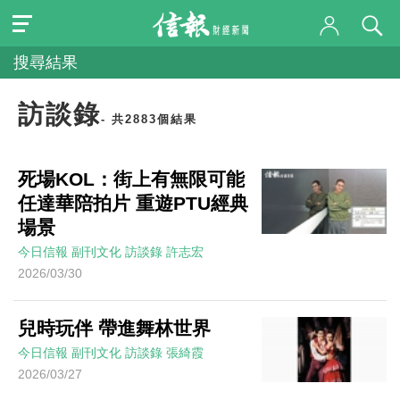
搜尋結果
訪談錄
- 共2883個結果
死場KOL：街上有無限可能
任達華陪拍片 重遊PTU經典
場景
今日信報
副刊文化
訪談錄
許志宏
2026/03/30
兒時玩伴 帶進舞林世界
今日信報
副刊文化
訪談錄
張綺霞
2026/03/27