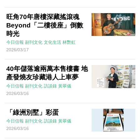
旺角70年唐樓深藏搖滾魂
Beyond「二樓後座」倒數
時光
今日信報
副刊文化
文化生活
林艷虹
2026/03/17
40年儲落逾兩萬本售樓書 地
產發燒友珍藏港人上車夢
今日信報
副刊文化
訪談錄
黃翠儀
2026/03/16
「綠洲別墅」彩蛋
今日信報
副刊文化
訪談錄
黃翠儀
2026/03/16