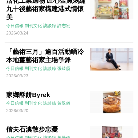
活化工業遺物 匠心金魚刺繡
九十後藝術家構建港式情懷
美
今日信報
副刊文化
訪談錄
許志宏
2026/03/24
「藝術三月」逾百活動晒冷
本地薑藝術家主場爭鋒
今日信報
副刊文化
訪談錄
張綺霞
2026/03/23
家鄉酥餅Byrek
今日信報
副刊文化
訪談錄
黃翠儀
2026/03/20
偕夫石澳散步忘憂
今日信報
副刊文化
訪談錄
黃翠儀