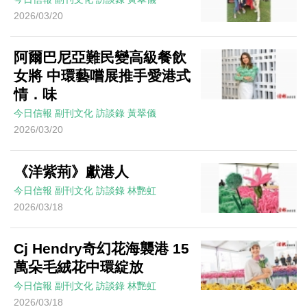
2026/03/20
阿爾巴尼亞難民變高級餐飲
女將 中環藝嚐展推手愛港式
情．味
今日信報
副刊文化
訪談錄
黃翠儀
2026/03/20
《洋紫荊》獻港人
今日信報
副刊文化
訪談錄
林艷虹
2026/03/18
Cj Hendry奇幻花海襲港 15
萬朵毛絨花中環綻放
今日信報
副刊文化
訪談錄
林艷虹
2026/03/18