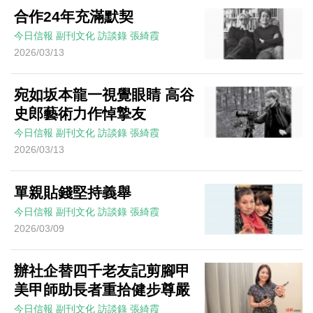
合作24年充滿默契
今日信報
副刊文化
訪談錄
張綺霞
2026/03/13
宛如坂本龍一視覺眼睛 高谷
史郎藝術力作悼摯友
今日信報
副刊文化
訪談錄
張綺霞
2026/03/13
單親貼錢堅持義舉
今日信報
副刊文化
訪談錄
張綺霞
2026/03/09
辦社企替四千老友記剪腳甲
美甲師助長者重拾健步尊嚴
今日信報
副刊文化
訪談錄
張綺霞