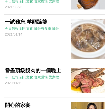
今日信報
副刊文化
食家廣場
梁家權
2021/06/23
一試難忘 羊頭蹄羹
今日信報
副刊文化
班哥有食緣
班哥
2021/01/14
嘗盡頂級靚肉的一個晚上
今日信報
副刊文化
食家講場
梁家權
2020/11/11
開心的家宴