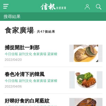
搜尋結果
食家廣場
- 共47個結果
捕捉開肚一剎那
今日信報
副刊文化
食家廣場
梁家權
2022/04/20
春色冷清下的韓風
今日信報
副刊文化
食家廣場
梁家權
2022/04/06
好睇好食的白尾藍紋