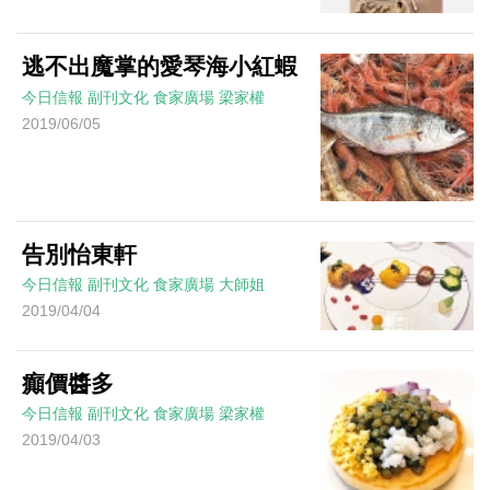
逃不出魔掌的愛琴海小紅蝦
今日信報
副刊文化
食家廣場
梁家權
2019/06/05
告別怡東軒
今日信報
副刊文化
食家廣場
大師姐
2019/04/04
癲價醬多
今日信報
副刊文化
食家廣場
梁家權
2019/04/03