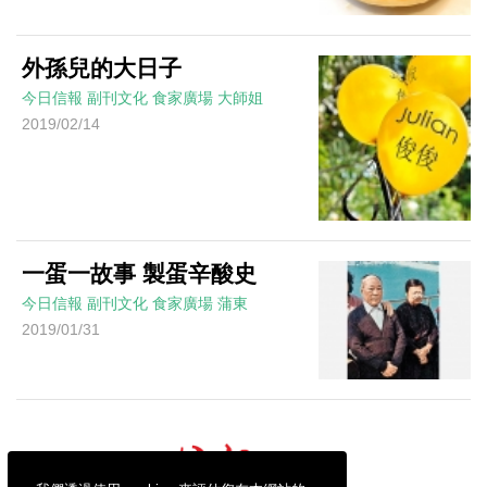
外孫兒的大日子
今日信報
副刊文化
食家廣場
大師姐
2019/02/14
一蛋一故事 製蛋辛酸史
今日信報
副刊文化
食家廣場
蒲東
2019/01/31