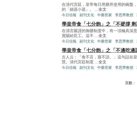
在清代宮廷，皇帝每日用膳所使用的碗盤
的「細器小器」。 ...
全文
今日信報
副刊文化
中藥世家
李思齊教授
學皇帝食「七分飽」之「不硬撐 
在清宮嚴謹的御膳制度中，有一項極具深
賞賜給臣工。這不 ...
全文
今日信報
副刊文化
中藥世家
李思齊教授
學皇帝食「七分飽」之「不邊吃邊
古人云：「食不言，寢不語。」這句話在
慧。清代宮廷制度 ...
全文
今日信報
副刊文化
中藥世家
李思齊教授
頁數：