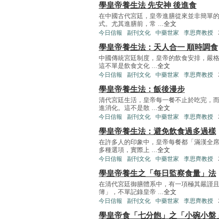
學皇帝養生法 先安神 後進食
在中國古代宮廷，皇帝進膳從來並非簡單
式。尤其進膳前，常 ...
全文
今日信報
副刊文化
中藥世家
李思齊教授
學皇帝養生法：天人合一 順時調食
中國傳統宮廷制度，皇帝的飲食安排，嚴
這不單是飲食文化 ...
全文
今日信報
副刊文化
中藥世家
李思齊教授
學皇帝養生法：飯後漫步
清代宮廷生活，皇帝每一餐不止於吃完，
進消化。這不是散 ...
全文
今日信報
副刊文化
中藥世家
李思齊教授
學皇帝養生法：避免飲食過多過樣
在許多人的印象中，皇帝每餐都「滿漢全
多種選項，實際上 ...
全文
今日信報
副刊文化
中藥世家
李思齊教授
學皇帝養生之「每日監察食量」法
在清代宮廷御膳體系中，有一項極其嚴謹
簿」，不單記錄皇帝 ...
全文
今日信報
副刊文化
中藥世家
李思齊教授
學皇帝食「七分飽」之「小碗小盤