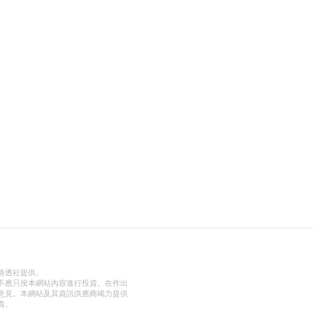
路透社提供。
不應只按本網站內容進行投資。在作出
意見。本網站及其資訊供應商竭力提供
責。