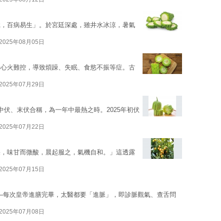
極，百病易生」。於宮廷深處，雖井水冰涼，暑氣
2025年08月05日
，心火難控，導致煩躁、失眠、食慾不振等症。古
2025年07月29日
中伏、末伏合稱，為一年中最熱之時。2025年初伏
2025年07月22日
果，味甘而微酸，晨起服之，氣機自和。」這透露
2025年07月15日
─每次皇帝進膳完畢，太醫都要「進脈」，即診脈觀氣、查舌問
2025年07月08日