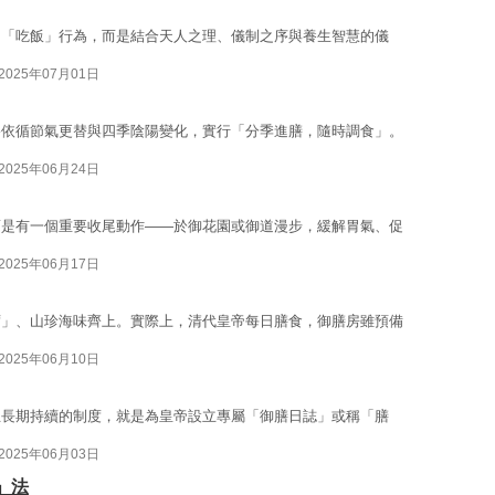
的「吃飯」行為，而是結合天人之理、儀制之序與養生智慧的儀
2025年07月01日
格依循節氣更替與四季陰陽變化，實行「分季進膳，隨時調食」。
2025年06月24日
而是有一個重要收尾動作——於御花園或御道漫步，緩解胃氣、促
2025年06月17日
席」、山珍海味齊上。實際上，清代皇帝每日膳食，御膳房雖預備
2025年06月10日
且長期持續的制度，就是為皇帝設立專屬「御膳日誌」或稱「膳
2025年06月03日
」法