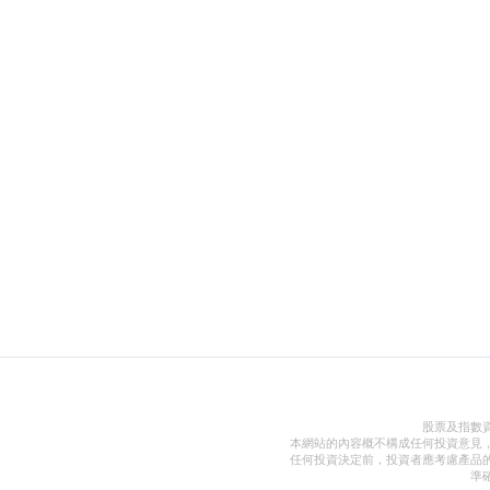
股票及指數
本網站的內容概不構成任何投資意見
任何投資決定前，投資者應考慮產品
準