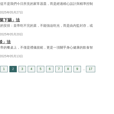
，從不是我們今日所見的家常器皿，而是經過精心設計與精準控制
2025年05月27日
剩菜下賜」法
意的安排：皇帝吃不完的菜，不能強迫吃光，而是由內監封存，或
2025年05月20日
談」法
皇帝的餐桌上，不僅是禮儀規範，更是一項關乎身心健康的飲食智
2025年05月13日
1
2
3
4
5
6
7
8
9
...
17