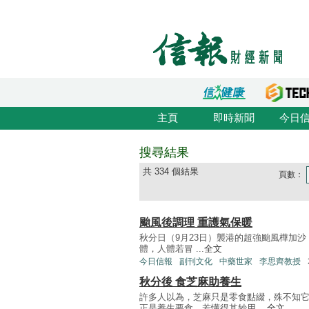
主頁
即時新聞
今日
搜尋結果
共 334 個結果
頁數：
颱風後調理 重護氣保暖
秋分日（9月23日）襲港的超強颱風樺加
體，人體若冒 ...
全文
今日信報
副刊文化
中藥世家
李思齊教授
秋分後 食芝麻助養生
許多人以為，芝麻只是零食點綴，殊不知它
正是養生要食。若懂得其妙用 ...
全文