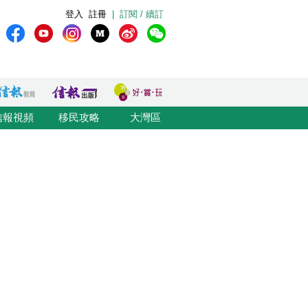
登入
註冊
|
訂閱 / 續訂
信報視頻
移民攻略
大灣區