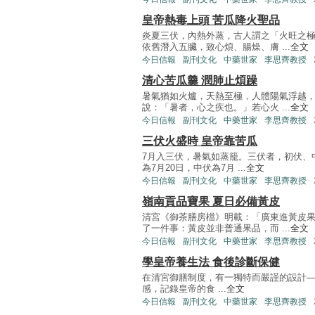
皇帝熱毒上頭 苦瓜降火聖品
炎夏三伏，內熱外蒸，古人謂之「火旺之
依舊潛入五臟，致心煩、腸燥、膚 ...
全文
今日信報
副刊文化
中藥世家
李思齊教授
清心苦瓜羹 潤肺止煩躁
暑氣猶如火爐，天熱至極，人體陽氣浮越
說：「暑者，心之疾也。」若心火 ...
全文
今日信報
副刊文化
中藥世家
李思齊教授
三伏火盛時 皇帝靠苦瓜
7月入三伏，暑氣如蒸籠。三伏者，初伏、
為7月20日，中伏為7月 ...
全文
今日信報
副刊文化
中藥世家
李思齊教授
嶺南貢品寶果 夏日必備黃皮
清宮《御茶膳房檔》明載：「廣東進黃皮
了一件事：黃皮並非普通果品，而 ...
全文
今日信報
副刊文化
中藥世家
李思齊教授
學皇帝養生法 食後診斷保健
在清宮御膳制度，有一獨特而嚴謹的設計─
感，記錄皇帝的食 ...
全文
今日信報
副刊文化
中藥世家
李思齊教授