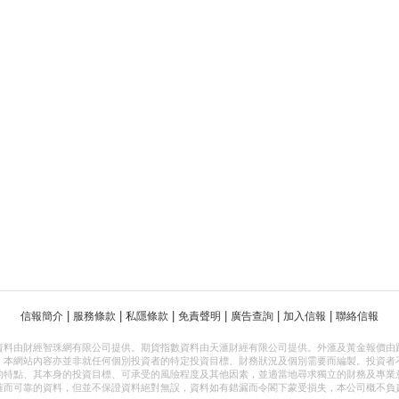
|
|
|
|
|
|
信報簡介
服務條款
私隱條款
免責聲明
廣告查詢
加入信報
聯絡信報
資料由財經智珠網有限公司提供。期貨指數資料由天滙財經有限公司提供。外滙及黃金報價由
，本網站內容亦並非就任何個別投資者的特定投資目標、財務狀況及個別需要而編製。投資者
的特點、其本身的投資目標、可承受的風險程度及其他因素，並適當地尋求獨立的財務及專業
確而可靠的資料，但並不保證資料絕對無誤，資料如有錯漏而令閣下蒙受損失，本公司概不負