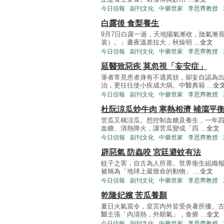
今日信報
副刊文化
中藥世家
李思齊教授
白露後 食梨養生
9月7日白露一過，天地陽氣漸收，陰氣漸
裳）。」晝夜溫差拉大，秋燥明 ...
全文
今日信報
副刊文化
中藥世家
李思齊教授
延醫致惡疾 莫忽視「妄安症」
筆者常見患者身有不適異狀，卻妄自認為
治，更往往使小疾成大病。中醫典籍 ...
全
今日信報
副刊文化
中藥世家
李思齊教授
杜阮涼瓜炒牛肉 寒熱相濟 補瀉平
苦瓜又稱涼瓜。想控制血糖及養生，一年
血糖、清熱降火，讓苦瓜變成「四 ...
全文
今日信報
副刊文化
中藥世家
李思齊教授
辟惡氣 防蟲咬 宮廷避蚊有法
蚊子之害，自古為人所畏。世界衞生組織報
被稱為「地球上最致命的動物」 ...
全文
今日信報
副刊文化
中藥世家
李思齊教授
乾隆妃嬪 苦瓜養顏
夏日火氣當令，皇宮內外皆受炎暑所擾。
醫主張「內清熱，外順氣」，食療 ...
全文
今日信報
副刊文化
中藥世家
李思齊教授