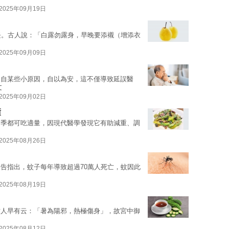
2025年09月19日
長。古人說：「白露勿露身，早晚要添襯（增添衣
2025年09月09日
出自某些小原因，自以為安，這不僅導致延誤醫
文
2025年09月02日
衡
四季都可吃適量，因現代醫學發現它有助減重、調
2025年08月26日
告指出，蚊子每年導致超過70萬人死亡，蚊因此
2025年08月19日
古人早有云：「暑為陽邪，熱極傷身」，故宮中御
2025年08月12日