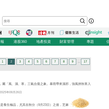
信報
港股360
地產投資
財富管理
專題
1
2
3
4
5
6
7
8
9
...
17
沙，屬「風、濕、寒」三氣合攏之象。暴雨帶來濕邪，強風挾秋寒入
2025年09月26日
是養生極品，尤其在秋分（9月23日）之後，芝麻