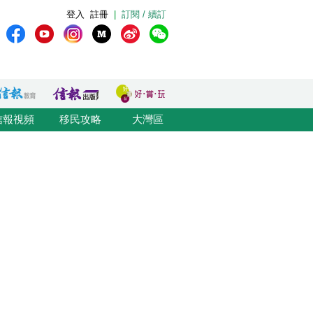
登入
註冊
|
訂閱 / 續訂
信報視頻
移民攻略
大灣區