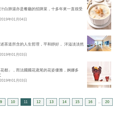
杏汁白肺湯亦是餐廳的招牌菜，十多年來一直很受
2019年01月04日
述茶道所含的人生哲理，平和靜好， 洋溢淡淡然
2019年01月03日
「花都」，而法國國花鳶尾的花姿優雅，婀娜多
文
2019年01月03日
9
10
11
12
13
14
15
16
...
20