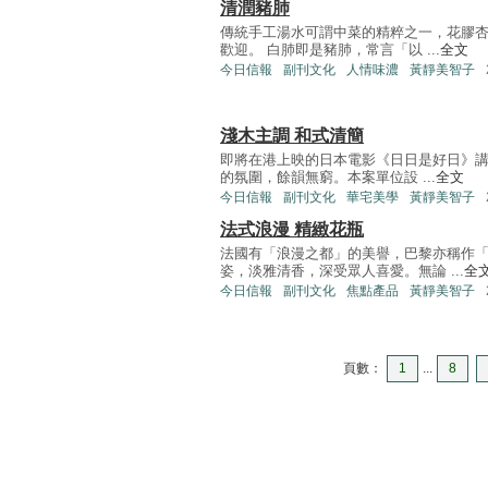
清潤豬肺
傳統手工湯水可謂中菜的精粹之一，花膠
歡迎。 白肺即是豬肺，常言「以 ...
全文
今日信報
副刊文化
人情味濃
黃靜美智子
淺木主調 和式清簡
即將在港上映的日本電影《日日是好日》講
的氛圍，餘韻無窮。本案單位設 ...
全文
今日信報
副刊文化
華宅美學
黃靜美智子
法式浪漫 精緻花瓶
法國有「浪漫之都」的美譽，巴黎亦稱作
姿，淡雅清香，深受眾人喜愛。無論 ...
全
今日信報
副刊文化
焦點產品
黃靜美智子
頁數：
1
...
8