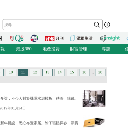
信報
港股360
地產投資
財富管理
專題
9
10
11
12
13
14
15
16
...
20
遑多讓，不少人對於裸露水泥模板、磚牆、鑄鐵、
2019年01月24日
的新年擺設，悉心布置家居。除了張貼揮春，添購