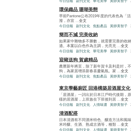
今日信報
副刊文化
華宅美學
黃靜美智子
環保織品 珊瑚美態
早前Pantone公布2019年度的代表色為「活
潑，亦宣 ...
全文
今日信報
副刊文化
焦點產品
黃靜美智子
簡而不減 完美收納
如果家中雜物多不勝數，就需要完善的收
適。本案以白色作為主調，光亮充 ...
全文
今日信報
副刊文化
華宅美學
黃靜美智子
迎豬送狗 賀歲精品
農曆新年將至，除了新年賀卡及利是封，
狗，為家居增添新春喜慶氣氛。家 ...
全文
今日信報
副刊文化
焦點產品
黃靜美智子
東京學藝廚匠 回港構築居酒屋文化
「居酒屋」一詞出於日本江戶時代後期，
樣的居酒屋，上班族在下班後到居 ...
全文
今日信報
副刊文化
人情味濃
黃靜美智子
清酒配搭
日本清酒有不同酒米特色、釀造方法和風
米吟釀、生酒、熟成古酒等，種類 ...
全文
今日信報
副刊文化
人情味濃
黃靜美智子