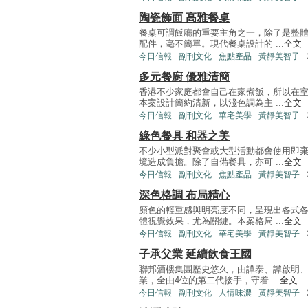
陶瓷飾面 高雅餐桌
餐桌可謂飯廳的重要主角之一，除了是整
配件，毫不簡單。現代餐桌設計的 ...
全文
今日信報
副刊文化
焦點產品
黃靜美智子
多元餐廚 優雅清簡
香港不少家庭都會自己在家煮飯，所以在
本案設計簡約清新，以淺色調為主 ...
全文
今日信報
副刊文化
華宅美學
黃靜美智子
綠色餐具 和器之美
不少小型派對聚會或大型活動都會使用即
境造成負擔。除了自備餐具，亦可 ...
全文
今日信報
副刊文化
焦點產品
黃靜美智子
深色格調 布局精心
顏色的輕重感與明亮度不同，呈現出各式
體視覺效果，尤為關鍵。本案格局 ...
全文
今日信報
副刊文化
華宅美學
黃靜美智子
子承父業 延續飲食王國
聯邦酒樓集團歷史悠久，由譚泰、譚啟明、
業，全由4位的第二代接手，守着 ...
全文
今日信報
副刊文化
人情味濃
黃靜美智子