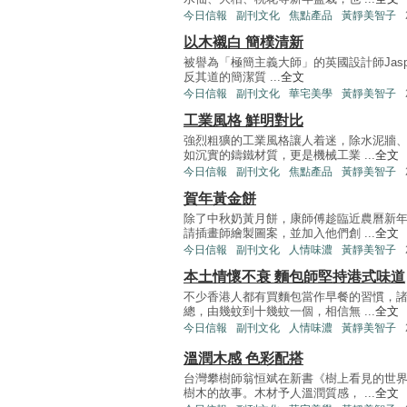
今日信報
副刊文化
焦點產品
黃靜美智子
以木襯白 簡樸清新
被譽為「極簡主義大師」的英國設計師Jaspe
反其道的簡潔質 ...
全文
今日信報
副刊文化
華宅美學
黃靜美智子
工業風格 鮮明對比
強烈粗獷的工業風格讓人着迷，除水泥牆
如沉實的鑄鐵材質，更是機械工業 ...
全文
今日信報
副刊文化
焦點產品
黃靜美智子
賀年黃金餅
除了中秋奶黃月餅，康師傅趁臨近農曆新
請插畫師繪製圖案，並加入他們創 ...
全文
今日信報
副刊文化
人情味濃
黃靜美智子
本土情懷不衰 麵包師堅持港式味道
不少香港人都有買麵包當作早餐的習慣，
總，由幾蚊到十幾蚊一個，相信無 ...
全文
今日信報
副刊文化
人情味濃
黃靜美智子
溫潤木感 色彩配搭
台灣攀樹師翁恒斌在新書《樹上看見的世
樹木的故事。木材予人溫潤質感， ...
全文