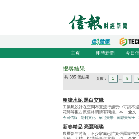
主頁
即時新聞
今日
搜尋結果
共 385 個結果
頁數：
1
...
8
粗獷水泥 黑白交織
工業風設計在空間布置流行趨勢中可謂不
花磚等復古懷舊格調情有獨鍾。本 ...
全文
今日信報
副刊文化
華宅美學
黃靜美智子
新春精品 亮麗璀璨
農曆新年將近，不少家庭已忙於張羅家中
水仙、大桔、桃花等新年盆栽，也 ...
全文