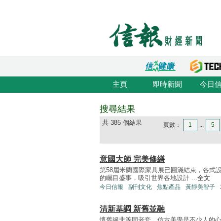
主頁
即時新聞
今日
搜尋結果
共 385 個結果
頁數：
1
...
5
意國大師 完美修繕
第58屆米蘭國際家具展已圓滿結束，各式
的矚目盛事，吸引世界各地設計 ...
全文
今日信報
副刊文化
焦點產品
黃靜美智子
清新基調 新舊並融
懷舊絕非等同老套，仿古美學是不少人的