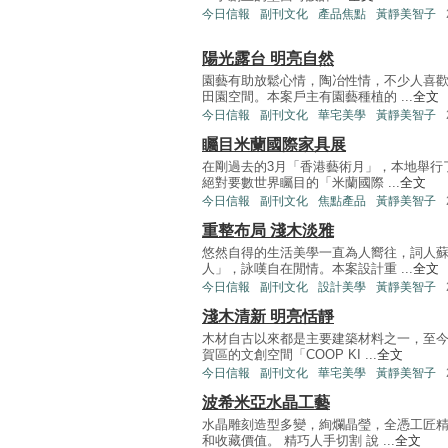
今日信報
副刊文化
產品焦點
黃靜美智子
陽光露台 明亮自然
園藝有助放鬆心情，陶冶性情，不少人喜
田園空間。本案戶主有園藝種植的 ...
全文
今日信報
副刊文化
華宅美學
黃靜美智子
矚目米蘭國際家具展
在剛過去的3月「香港藝術月」，本地舉行
絕對要數世界矚目的「米蘭國際 ...
全文
今日信報
副刊文化
焦點產品
黃靜美智子
重整布局 淺木淡雅
悠然自得的生活美學一直為人嚮往，詞人
人」，詠嘆自在閒情。本案設計重 ...
全文
今日信報
副刊文化
設計美學
黃靜美智子
淺木清新 明亮恬靜
木材自古以來都是主要建築材料之一，至
賀區的文創空間「COOP KI ...
全文
今日信報
副刊文化
華宅美學
黃靜美智子
波希米亞水晶工藝
水晶雕刻造型多變，絢爛晶瑩，全憑工匠
和收藏價值。 精巧人手切割 說 ...
全文