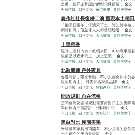
之處，但戶主和設計師都想保留這 ...
全文
今日信報
副刊文化
華宅美學
黃靜美智子
農作社社長復耕二澳 重現本土稻田
「鋤禾日當午，汗滴禾下土。誰知盤中飧
倒背如流，但並非人人都曾體驗過 ...
全文
今日信報
副刊文化
人情味濃
黃靜美智子
十里稻香
現時二澳村內有十畝稻米田，Alan表示
以前是以產米為主，加上這裏 ...
全文
今日信報
副刊文化
人情味濃
黃靜美智子
北歐簡練 戶外家具
春夏時節，陽光和煦，不少人都會熱中於
以耐用為主。 丹麥知名家具品牌 ...
全文
今日信報
副刊文化
焦點產品
黃靜美智子
開放規劃 自在流暢
空間格局及區域規劃需要針對戶主的實際需
單位原為三房設計，但因應戶主 ...
全文
今日信報
副刊文化
美好設計
黃靜美智子
黑白對比 極簡美學
米蘭國際家具展甫開幕，不少品牌的新作亮相，
一手創立的墨西哥設計 ...
全文