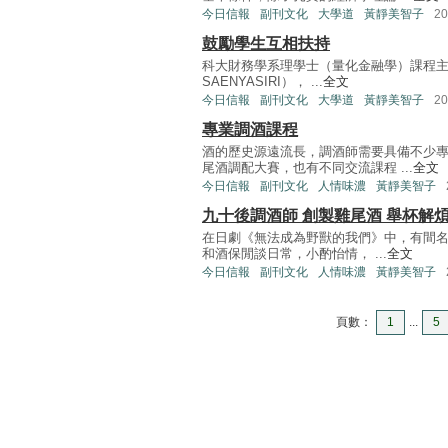
今日信報
副刊文化
大學道
黃靜美智子
2
鼓勵學生互相扶持
科大財務學系理學士（量化金融學）課程主管之一
SAENYASIRI）， ...
全文
今日信報
副刊文化
大學道
黃靜美智子
2
專業調酒課程
酒的歷史源遠流長，調酒師需要具備不少
尾酒調配大賽，也有不同交流課程 ...
全文
今日信報
副刊文化
人情味濃
黃靜美智子
九十後調酒師 創製雞尾酒 舉杯解
在日劇《無法成為野獸的我們》中，有間名
和酒保閒談日常，小酌怡情， ...
全文
今日信報
副刊文化
人情味濃
黃靜美智子
頁數：
1
...
5