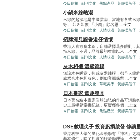
今日信報
副刊文化
焦點產品
黃靜美智子
小鍋米線熱潮
米線的起源地是中國雲南，當地有各式米
等。 即叫即做 「小鍋」顧名思 ...
全文
今日信報
副刊文化
人情味濃
黃靜美智子
招牌河見證香港仔情懷
香港人喜歡食米線，店舖選擇花多眼亂，
辣米線。不過，品牌最初並非以米 ...
全文
今日信報
副刊文化
人情味濃
黃靜美智子
灰木相襯 溫馨質樸
無論木色暖意，抑或灰階純樸，都予人簡
處糅合木色和灰色，例如客廳保留 ...
全文
今日信報
副刊文化
華宅美學
黃靜美智子
日本畫家 童趣餐具
日本著名繪本畫家岩崎知弘的作品可謂膾
史上最暢銷童書紀錄，更屢獲多個 ...
全文
今日信報
副刊文化
焦點產品
黃靜美智子
DSE數理尖子 投資虧損啟發 修讀
香港科技大學的量化金融學有「神科」之
基本條件，除了扎實的經濟學理論 ...
全文