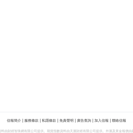
|
|
|
|
|
|
信報簡介
服務條款
私隱條款
免責聲明
廣告查詢
加入信報
聯絡信報
資料由財經智珠網有限公司提供。期貨指數資料由天滙財經有限公司提供。外滙及黃金報價由