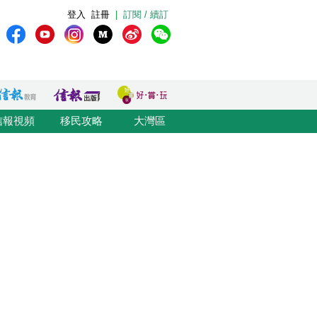
登入
註冊
|
訂閱 / 續訂
信報視頻
移民攻略
大灣區