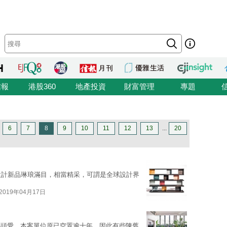
信報
港股360
地產投資
財富管理
專題
6
7
8
9
10
11
12
13
...
20
設計新品琳琅滿目，相當精采，可謂是全球設計界
2019年04月17日
心頭愛。本案單位原已空置逾十年，因此有些陳舊