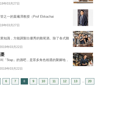
019年03月27日
的葉爔澤教授（Prof Ekkachai
019年03月27日
專業知識，方能調製出優秀的雞尾酒。除了各式雞
2019年03月22日
煩憂
叫「5tap」的酒吧，是眾多角色相遇的聚腳地，
2019年03月22日
6
7
8
9
10
11
12
13
...
20