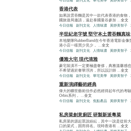
今日信報
副刊文化
華宅美學
黃靜美智子
香港代表
如果說雲吞麵是其中一款代表香港的食物
國旅遊局邀請，遠赴泰國曼谷參加 ...
全文
今日信報
副刊文化
人情味濃
黃靜美智子
半世紀老字號 堅守本土雲吞麵真味
本地樂隊RubberBand在今年香港電影
港小店一樣買少見少， ...
全文
今日信報
副刊文化
人情味濃
黃靜美智子
優雅大宅 現代清雅
豪宅裝潢不一定要極盡奢侈，典雅溫馨感
不希望過於奢華浮誇，所以設計師 ...
全文
今日信報
副刊文化
華宅美學
黃靜美智子
重新演繹藝術經典
偉大的曠世藝術佳作必然經得起年代的考驗， 流
Orbis系列， ...
全文
今日信報
副刊文化
焦點產品
黃靜美智子
私房菜創意廚匠 研製新派粵菜
私房菜的源起眾說紛紜，其中一說是從前
口的菜式，因而得名。現時香港有 ...
全文