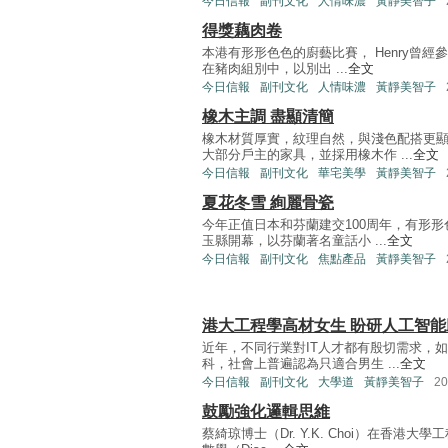
今日信報
副刊文化
人情味濃
黃靜美智子
得獎藕肉卷
本港有形形色色的廚藝比賽， Henry曾經
在豬肉組別中，以別出 ...
全文
今日信報
副刊文化
人情味濃
黃靜美智子
橡木主調 盡顯清簡
橡木材質厚實，紋理自然，與淺色配搭更
大部分戶主的家具，並採用橡木作 ...
全文
今日信報
副刊文化
華宅美學
黃靜美智子
夏花冬雪 絢麗骨瓷
今年正值日本和芬蘭建交100周年，有形
玉縣開幕，以芬蘭著名童話小 ...
全文
今日信報
副刊文化
焦點產品
黃靜美智子
港大工程學高材女生 盼研人工智
近年，不同行業對IT人才都有殷切需求，
科，社會上普遍認為只適合男生 ...
全文
今日信報
副刊文化
大學道
黃靜美智子
2
鼓勵強化邏輯思維
蔡綺琼博士（Dr. Y.K. Choi）在香