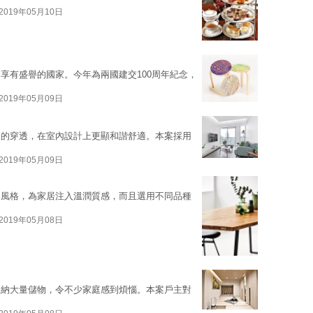
2019年05月10日
享有盛譽的國家。今年為兩國建交100周年紀念，
2019年05月09日
線的穿透，在室內設計上更顯和諧舒適。本案採用
2019年05月09日
然風格，為家居注入溫潤質感，而且選用不同品種
2019年05月08日
收納大量儲物，令不少家庭感到煩惱。本案戶主對