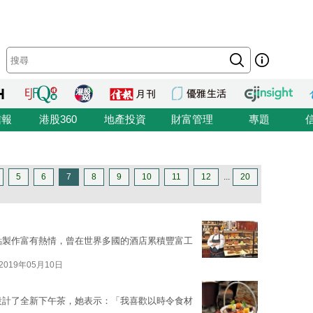
信報
港股360
地產投資
財富管理
專題
5
6
7
8
9
10
11
12
...
20
e對糕點製作富有熱情，曾在世界多國的酒店累積豐富工
2019年05月10日
的茶園設計了全新下午茶，她表示：「我喜歡以時令食材