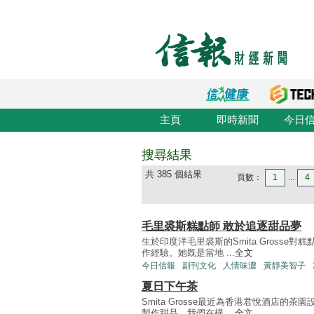
主頁
即時新聞
今日
搜尋結果
共 385 個結果
頁數：
1
...
4
毛里裘斯糕點師 敢於追逐甜品夢
生於印度洋毛里裘斯的Smita Gross
作經驗。她既是當地 ...
全文
今日信報
副刊文化
人情味濃
黃靜美智子
夏日下午茶
Smita Grosse最近為香港君悅酒店
製作甜品。我們在構 ...
全文