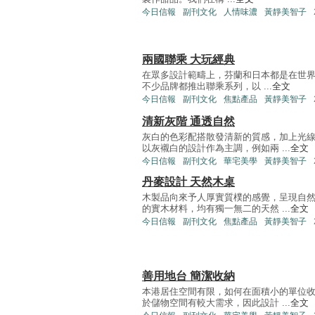
今日信報
副刊文化
人情味濃
黃靜美智子
兩國聯乘 大玩經典
在眾多設計範疇上，芬蘭和日本都是在世界
不少品牌都推出聯乘系列，以 ...
全文
今日信報
副刊文化
焦點產品
黃靜美智子
清新灰階 通透自然
灰白的色彩配搭散發清新的質感，加上光
以灰襯白的設計作為主調，例如兩 ...
全文
今日信報
副刊文化
華宅美學
黃靜美智子
丹麥設計 天然木桌
木製品向來予人厚實質樸的感覺，呈現自
的實木材料，均有獨一無二的天然 ...
全文
今日信報
副刊文化
焦點產品
黃靜美智子
善用地台 簡潔收納
本港居住空間有限，如何在面積小的單位
於儲物空間有較大需求，因此設計 ...
全文