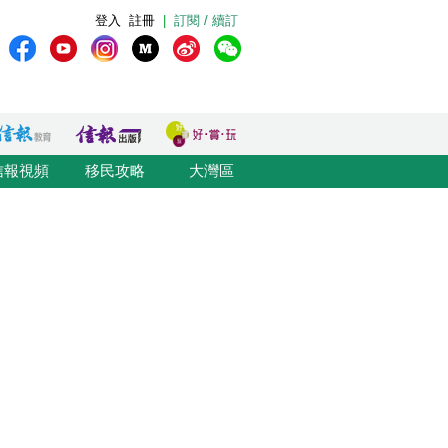
登入
註冊
|
訂閱 / 續訂
信報視頻
移民攻略
大灣區