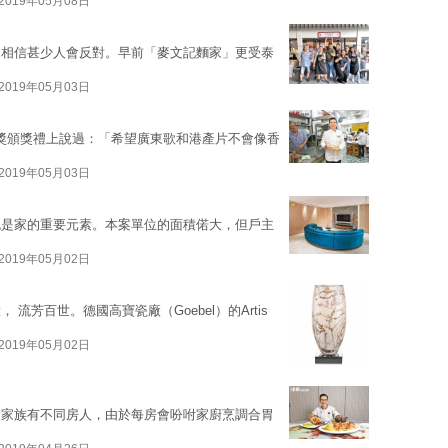
2019年05月08日
，相信甚少人會反對。早前「麥文記麵家」更受泰
2019年05月03日
金像獎頒獎禮上說過：「希望廣東歌和港產片不會像香
2019年05月03日
也是家的重要元素。本案單位的面積偌大，但戶主
2019年05月02日
芳百世。德國高寶瓷廠（Goebel）的Artis
2019年05月02日
大家族有不同房人，由於每房會吩咐家廚烹調合胃