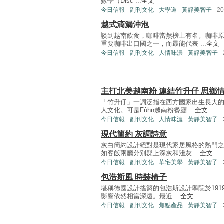
數學（Disc ...
全文
今日信報
副刊文化
大學道
黃靜美智子
2
越式滴漏沖泡
談到越南飲食，咖啡當然榜上有名。咖啡
重要咖啡出口國之一，而最能代表 ...
全文
今日信報
副刊文化
人情味濃
黃靜美智子
主打北美越南粉 連結竹升仔 思鄉
「竹升仔」一詞泛指在西方國家出生長大
人文化。可是Fûhn越南粉餐廳 ...
全文
今日信報
副刊文化
人情味濃
黃靜美智子
現代簡約 灰調詩意
灰白簡約設計絕對是現代家居風格的熱門之
如客飯兩廳分別髹上深灰和淺灰 ...
全文
今日信報
副刊文化
華宅美學
黃靜美智子
包浩斯風 時裝椅子
堪稱德國設計搖籃的包浩斯設計學院於191
影響依然相當深遠。最近 ...
全文
今日信報
副刊文化
焦點產品
黃靜美智子