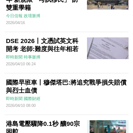
雙重學籍
今日信報
政壇脈搏
2026/04/16
DSE 2026丨文憑試英文科
開考 老師:難度與往年相若
即時新聞
時事脈搏
2026/04/10 06:24
國際早班車丨穆傑塔巴:將追究戰爭損失賠償
與烈士血債
即時新聞
國際財經
2026/04/10 08:00
港島電壓驟降0.1秒 釀90宗
困𨋢