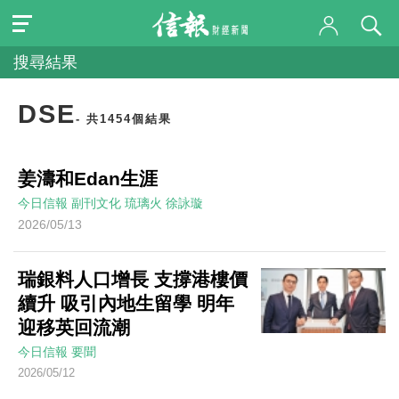
搜尋結果
DSE
- 共1454個結果
姜濤和Edan生涯
今日信報
副刊文化
琉璃火
徐詠璇
2026/05/13
瑞銀料人口增長 支撐港樓價
續升 吸引內地生留學 明年
迎移英回流潮
今日信報
要聞
2026/05/12