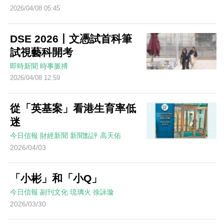
2026/04/08 05:45
DSE 2026丨文憑試首科筆
試視藝科開考
即時新聞
時事脈搏
2026/04/08 12:59
從「英基案」看港生育率低
迷
今日信報
財經新聞
新聞點評
高天佑
2026/04/03
「小彬」和「小Q」
今日信報
副刊文化
琉璃火
徐詠璇
2026/03/30