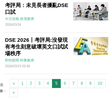
考評局：未見長者擾亂DSE
口試
今日信報
政壇脈搏
2026/03/24
DSE 2026丨考評局:沒發現
有考生刻意破壞英文口試試
場秩序
即時新聞
時事脈搏
2026/03/23 03:46
«
1
2
3
4
5
6
7
8
9
10
頁
數：
»