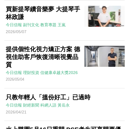
買新提琴續音樂夢 大提琴手
林政謙
今日信報
副刊文化
教育專題
王嵐
2026/05/07
提供個性化視力矯正方案 德
視佳助客戶恢復清晰視覺品
質
今日信報
理財投資
信健康卓越大獎2026
2026/05/04
只教年輕人「搵份好工」已過時
今日信報
財經新聞
科網人語
黃岳永
2026/04/21