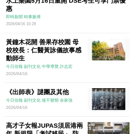
水上樂園5月16日重開 DSE考生可享門票優
惠
即時新聞
時事脈搏
2026/04/16 10:28
黃鐘木花開 善果存校園 母
校校長：仁醫黃詠儀故事感
動師生
今日信報
副刊文化
中學導覽
許志宏
2026/04/16
《出師表》謎團及其他
今日信報
副刊文化
後不變期
余家強
2026/04/16
高才子女報JUPAS須居港兩
年 新規限「考試移民」 防