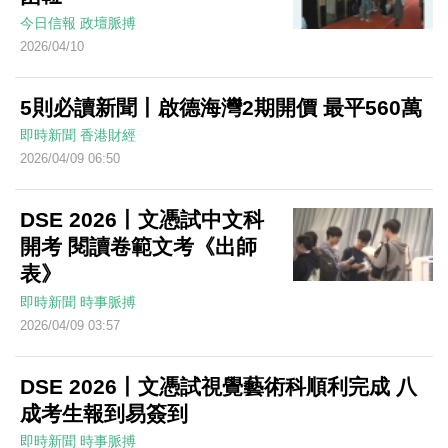
今日信報
政壇脈搏
2026/04/10
5則必讀新聞丨啟德海灣2期開價 最平560萬
即時新聞
香港財經
2026/04/09 06:50
DSE 2026丨文憑試中文科
開考 閱讀卷範文考《出師
表》
即時新聞
時事脈搏
2026/04/09 03:57
DSE 2026丨文憑試視覺藝術科順利完成 八
成考生報到易簽到
即時新聞
時事脈搏