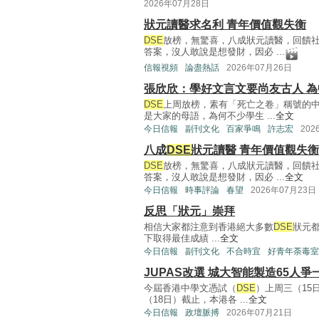
2026年07月28日
狀元讀醫求名利 青年價值觀失衡
DSE
放榜，無驚喜，八成狀元讀醫，回饋
答案，沒人敢說是想發財，因必 ...
信報視頻
論盡熱話
2026年07月26日
張欣欣：學好文言文要尚友古人 
DSE
上周放榜，素有「死亡之卷」稱號的中
是大家的母語，為何不少學生 ...
全文
今日信報
副刊文化
百家爭鳴
許志宏
202
八成
DSE
狀元讀醫 青年價值觀失衡
DSE
放榜，無驚喜，八成狀元讀醫，回饋
答案，沒人敢說是想發財，因必 ...
全文
今日信報
時事評論
春望
2026年07月23日
反思「狀元」崇拜
相信大家都注意到香港絕大多數
DSE
狀元
下取得最佳成績 ...
全文
今日信報
副刊文化
不合時宜
好青年荼毒室
JUPAS改選 城大智能製造65人爭
今屆香港中學文憑試（
DSE
）上周三（15
（18日）截止，本港各 ...
全文
今日信報
政壇脈搏
2026年07月21日