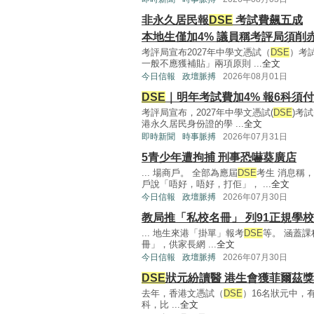
非永久居民報
DSE
考試費飆五成
本地生僅加4% 議員稱考評局須削
考評局宣布2027年中學文憑試（
DSE
）考
一般不應獲補貼」兩項原則 ...
全文
今日信報
政壇脈搏
2026年08月01日
DSE
｜明年考試費加4% 報6科須付3
考評局宣布，2027年中學文憑試(
DSE
)考
港永久居民身份證的學 ...
全文
即時新聞
時事脈搏
2026年07月31日
5青少年遭拘捕 刑事恐嚇葵廣店
... 場商戶。 全部為應屆
DSE
考生 消息稱
戶說「唔好，唔好，打佢」， ...
全文
今日信報
政壇脈搏
2026年07月30日
教局推「私校名冊」 列91正規學校
... 地生來港「掛單」報考
DSE
等。 涵蓋
冊」，供家長網 ...
全文
今日信報
政壇脈搏
2026年07月30日
DSE
狀元紛讀醫 港生會獲菲爾茲
去年，香港文憑試（
DSE
）16名狀元中，
科，比 ...
全文