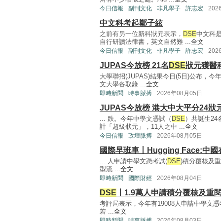
今日信報
副刊文化
非凡學子
許志宏
202
中文科考起鄭子絃
之前有另一位新科狀元表示，
DSE
中文科
自行研讀法律書，英文自然難 ...
全文
今日信報
副刊文化
非凡學子
許志宏
202
JUPAS今放榜 21名
DSE
狀元獲醫
大學聯招(JUPAS)結果今日(5日)公布，今
文大學各取錄 ...
全文
即時新聞
時事脈搏
2026年08月05日
JUPAS今放榜 港大中大平分24狀
... 跌。今年中學文憑試（
DSE
）共誕生2
計「超級狀元」，11人之中 ...
全文
今日信報
政壇脈搏
2026年08月05日
國際早班車丨Hugging Face:中
... 人申請中學文憑考試(
DSE
)積分覆核及重
型流 ...
全文
即時新聞
國際財經
2026年08月04日
DSE
丨1.9萬人申請積分覆核及重
考評局表示，今年有19008人申請中學文憑
若 ...
全文
即時新聞
時事脈搏
2026年08月03日