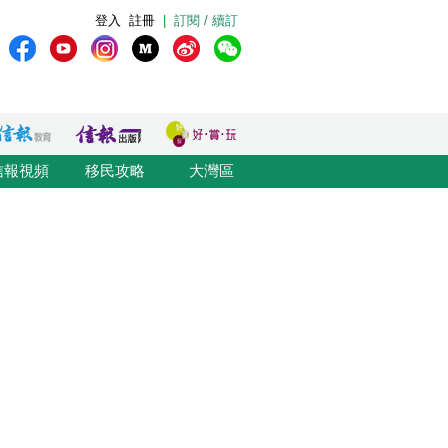
登入
註冊
|
訂閱 / 續訂
信報視頻
移民攻略
大灣區