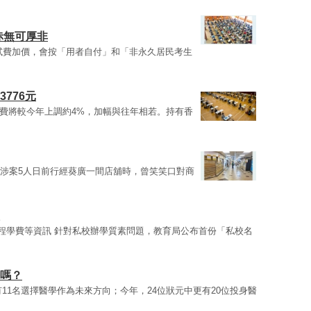
赤無可厚非
試費加價，會按「用者自付」和「非永久居民考生
776元
試費將較今年上調約4%，加幅與往年相若。持有香
，涉案5人日前行經葵廣一間店舖時，曾笑笑口對商
課程學費等資訊 針對私校辦學質素問題，教育局公布首份「私校名
獎嗎？
有11名選擇醫學作為未來方向；今年，24位狀元中更有20位投身醫