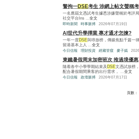
警拘一
DSE
考生 涉網上帖文聲稱
一名應屆文憑試考生據悉涉嫌聲稱於考評局
社交平台Ins ...
全文
即時新聞
時事脈搏
2026年07月19日
AI世代升學擇業 專才通才怎揀?
一年一度
DSE
與IB放榜，傳媒焦點千篇一
留港基本上人 ...
全文
今日信報
理財投資
經藏管窺
麥子嫣
202
東鐵暑假周末加密班次 推過境優惠
隨着各中小學學期結束及
DSE
文憑試放榜
配合暑假期間乘客的出行需求， ...
全文
今日信報
政壇脈搏
2026年07月17日
頁數：