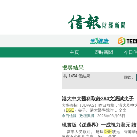
主頁
即時新聞
今日
搜尋結果
共 1454 個結果
頁數：
港大中大醫科取錄394文憑試尖子
大學聯招（JUPAS）昨日放榜，港大及中
（
DSE
）尖子。港大醫學院昨 ...
全文
今日信報
政壇脈搏
2026年08月06日
現實版《踩過界》一成視力狀元 
... 當年大受歡迎。 應屆
DSE
狀元、香港華
角有不少相似之處。Aid ...
全文