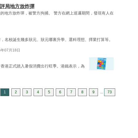
考評局地方放炸彈
的地方放炸彈，被警方拘捕。 警方在網上巡邏期間，發現有人在
律，名校誕生幾多狀元、狀元哪裏升學、選科理想、擇業打算等。
6年07月18日
，香港正式踏入暑假消費出行旺季。港鐵表示，為
1
2
3
4
5
6
7
8
9
...
73