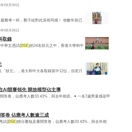
6年08月06日
是最難考一科，鄭子絃對此深有同感！ 他數年前已
6年08月06日
科取錄
年中學文憑試(
DSE
)的24名狀元之中，香港大學和中
元
4名「狀元」，港大和中大各取錄當中12位，但若只
國在AI競賽領先 開放模型​​佔主導
閱答卷，佔應考人數33.43%，與去年相若。￭ 一名7歲男童感染甲
閱答卷 佔應考人數逾三成
考試(
DSE
)積分覆核及重閱答卷，佔應考人數33.43%，與去年相