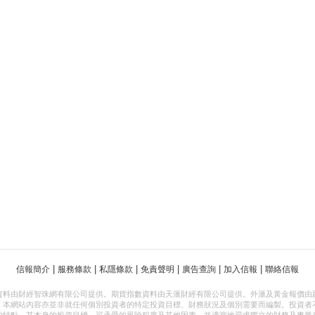
|
|
|
|
|
|
信報簡介
服務條款
私隱條款
免責聲明
廣告查詢
加入信報
聯絡信報
資料由財經智珠網有限公司提供。期貨指數資料由天滙財經有限公司提供。外滙及黃金報價由
，本網站內容亦並非就任何個別投資者的特定投資目標、財務狀況及個別需要而編製。投資者