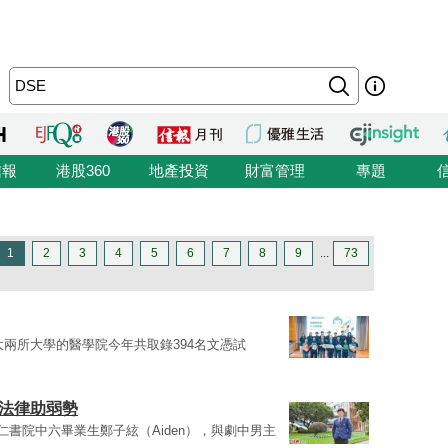
信報
港股360
地產投資
財富管理
專題
1
2
3
4
5
6
7
8
9
...
73
大兩所大學的醫學院今年共取錄394名文憑試
讀法律助弱勢
仁書院中六畢業生鄭子絃（Aiden），與劇中男主