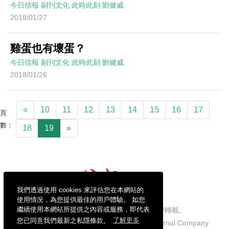
今日信報
副刊文化
此時此刻
劉健威
2018/01/27
雞蛋也有壞蛋？
今日信報
副刊文化
此時此刻
劉健威
2018/01/26
«
10
11
12
13
14
15
16
17
頁
數：
18
19
»
我們透過使用 cookies 來評估您在本網站的
使用情況，為您提供最佳的用戶體驗。 如您
繼續使用本網站所提供之內容或服務，即代表
信報財經新聞有限公司版權所有，不得轉載。
您已同意我們最新之私隱條款。
了解更多
Copyright © 2026 Hong Kong Economic Journal Company