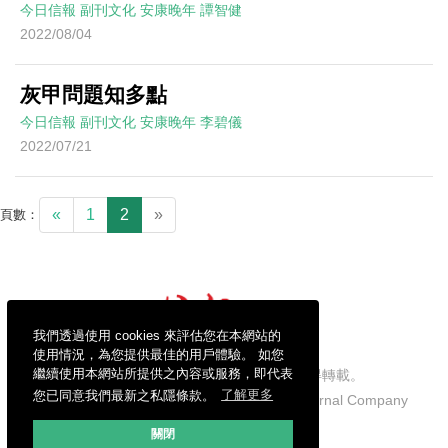
今日信報
副刊文化
安康晚年
譚智健
2022/08/04
灰甲問題知多點
今日信報
副刊文化
安康晚年
李碧儀
2022/07/21
«
1
2
»
頁數：
我們透過使用 cookies 來評估您在本網站的
使用情況，為您提供最佳的用戶體驗。 如您
繼續使用本網站所提供之內容或服務，即代表
信報財經新聞有限公司版權所有，不得轉載。
您已同意我們最新之私隱條款。
了解更多
Copyright © 2026 Hong Kong Economic Journal Company
Limited. All rights reserved.
關閉