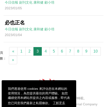
今日信報
副刊文化
康和健
顧小培
2023/01/05
必也正名
今日信報
副刊文化
康和健
顧小培
2023/01/04
«
1
2
3
4
5
6
7
8
9
10
頁
數：
»
我們透過使用 cookies 來評估您在本網站的
使用情況，為您提供最佳的用戶體驗。 如您
繼續使用本網站所提供之內容或服務，即代表
信報財經新聞有限公司版權所有，不得轉載。
您已同意我們最新之私隱條款。
了解更多
Copyright © 2026 Hong Kong Economic Journal Company