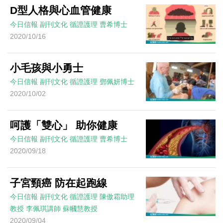
D型人格與心血管健康
今日信報
副刊文化
循證護理
曹希博士
2020/10/16
小毛孩與小勇士
今日信報
副刊文化
循證護理
鄧佩妍博士
2020/10/02
呵護「雙心」 助你健康
今日信報
副刊文化
循證護理
曹希博士
2020/09/18
子宮頸癌 防在起跑線
今日信報
副刊文化
循證護理
陳傲霜助理
教授 李佩琪講師 蘇幗慧教授
2020/09/04