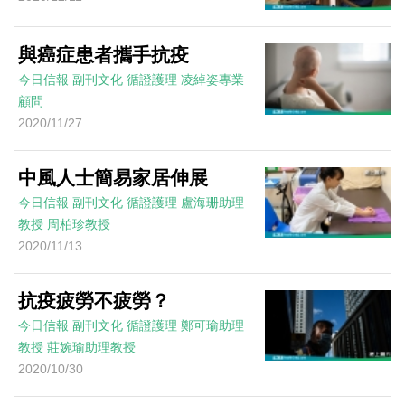
與癌症患者攜手抗疫
今日信報
副刊文化
循證護理
凌綽姿專業
顧問
2020/11/27
中風人士簡易家居伸展
今日信報
副刊文化
循證護理
盧海珊助理
教授 周柏珍教授
2020/11/13
抗疫疲勞不疲勞？
今日信報
副刊文化
循證護理
鄭可瑜助理
教授 莊婉瑜助理教授
2020/10/30