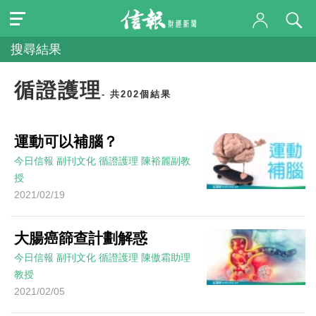
搜尋結果
循證護理
- 共202個結果
運動可以補腦？
今日信報
副刊文化
循證護理
陳裕麗副教
授
2021/02/19
大腸癌篩查計劃解惑
今日信報
副刊文化
循證護理
陳傲霜助理
教授
2021/02/05