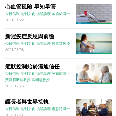
心血管風險 早知早管
今日信報
副刊文化
循證護理
臧渝梨博士
2021/01/22
新冠疫症反思與前瞻
今日信報
副刊文化
循證護理
錢惠堂教授
2021/01/08
症狀控制始於溝通信任
今日信報
副刊文化
循證護理
吳碩南博士
黃祖莉助理教授 蘇幗慧教授
2020/12/25
讓長者與世界接軌
今日信報
副刊文化
循證護理
盧慧詩博士
2020/12/11