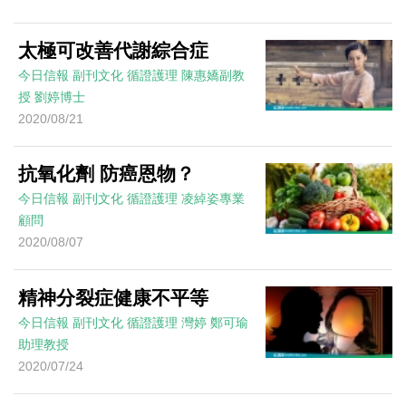
太極可改善代謝綜合症
今日信報
副刊文化
循證護理
陳惠嬌副教
授 劉婷博士
2020/08/21
抗氧化劑 防癌恩物？
今日信報
副刊文化
循證護理
凌綽姿專業
顧問
2020/08/07
精神分裂症健康不平等
今日信報
副刊文化
循證護理
灣婷 鄭可瑜
助理教授
2020/07/24