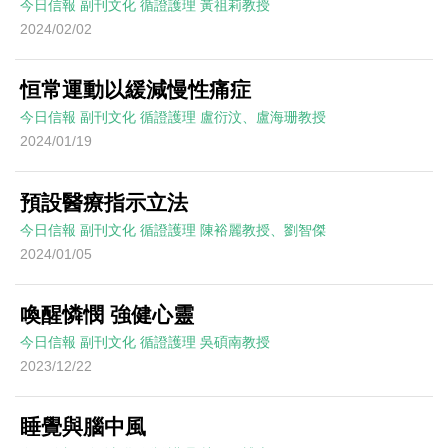
今日信報
副刊文化
循證護理
黃祖莉教授
2024/02/02
恒常運動以緩減慢性痛症
今日信報
副刊文化
循證護理
盧衍汶、盧海珊教授
2024/01/19
預設醫療指示立法
今日信報
副刊文化
循證護理
陳裕麗教授、劉智傑
2024/01/05
喚醒憐憫 強健心靈
今日信報
副刊文化
循證護理
吳碩南教授
2023/12/22
睡覺與腦中風