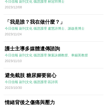
今日信報
副刊文化
循證護理
林冠羽博士
2023/12/08
「我是誰？我在做什麼？」
今日信報
副刊文化
循證護理
盧慧詩博士、謝啟熹博士
2023/11/24
護士主導多媒體遺傳諮詢
今日信報
副刊文化
循證護理
陳葉詠嫻教授、車錫英教授
2023/11/10
避免截肢 糖尿腳要留心
今日信報
副刊文化
循證護理
區詩琪
2023/10/30
情緒背後之傷痛與壓力