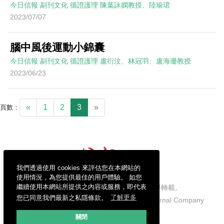
今日信報
副刊文化
循證護理
陳葉詠嫻教授、陸瑜珺
2023/07/07
腦中風後運動小錦囊
今日信報
副刊文化
循證護理
盧衍汶、林冠羽、盧海珊教授
2023/06/23
«
1
2
3
»
頁數：
我們透過使用 cookies 來評估您在本網站的
使用情況，為您提供最佳的用戶體驗。 如您
繼續使用本網站所提供之內容或服務，即代表
信報財經新聞有限公司版權所有，不得轉載。
您已同意我們最新之私隱條款。
了解更多
Copyright © 2026 Hong Kong Economic Journal Company
Limited. All rights reserved.
關閉