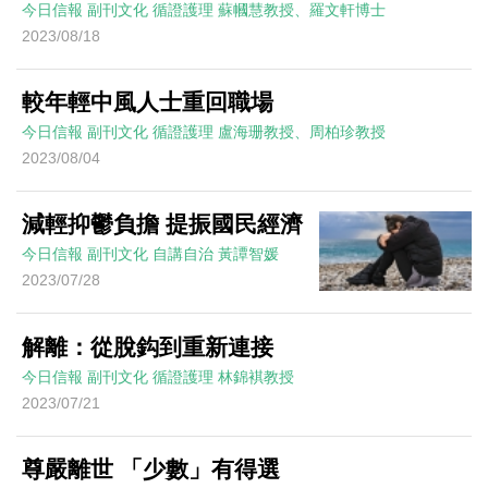
今日信報
副刊文化
循證護理
蘇幗慧教授、羅文軒博士
2023/08/18
較年輕中風人士重回職場
今日信報
副刊文化
循證護理
盧海珊教授、周柏珍教授
2023/08/04
減輕抑鬱負擔 提振國民經濟
今日信報
副刊文化
自講自治
黃譚智媛
2023/07/28
解離：從脫鈎到重新連接
今日信報
副刊文化
循證護理
林錦褀教授
2023/07/21
尊嚴離世 「少數」有得選