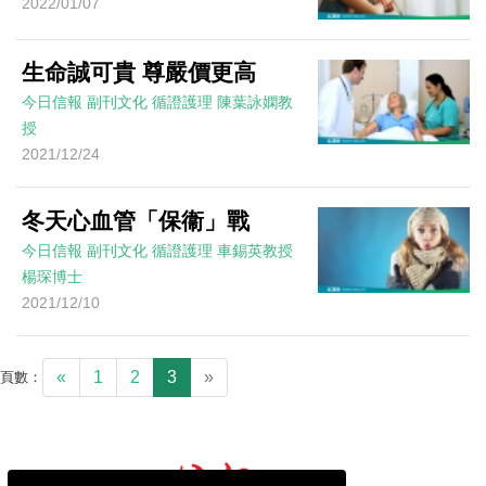
2022/01/07
生命誠可貴 尊嚴價更高
今日信報
副刊文化
循證護理
陳葉詠嫻教
授
2021/12/24
冬天心血管「保衞」戰
今日信報
副刊文化
循證護理
車錫英教授
楊琛博士
2021/12/10
«
1
2
3
»
頁數：