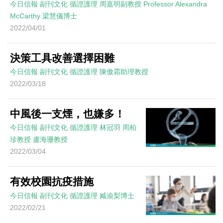
今日信報
副刊文化
循證護理
周嘉明副教授 Professor Alexandra
McCarthy 梁慧儀博士
2022/04/01
決策工具改善選擇困難
今日信報
副刊文化
循證護理
陳傲霜助理教授
2022/03/18
中風後一支煙，也嫌多！
今日信報
副刊文化
循證護理
林冠羽 周柏
珍教授 盧海珊教授
2022/03/04
有效校園抗疫措施
今日信報
副刊文化
循證護理
臧渝梨博士
2022/02/21