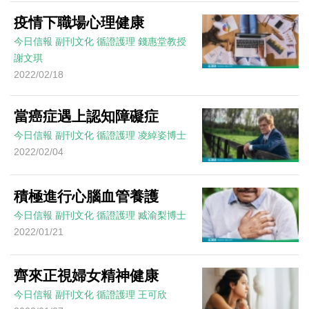
疫情下職場心理健康
今日信報
副刊文化
循證護理
錢惠堂教授
謝文琪
2022/02/18
當癌症遇上認知障礙症
今日信報
副刊文化
循證護理
凌綽姿博士
2022/02/04
積極進行心腦血管養護
今日信報
副刊文化
循證護理
臧渝梨博士
2022/01/21
齊來正視婦女精神健康
今日信報
副刊文化
循證護理
王可欣