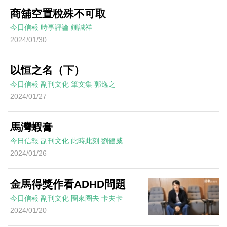
商舖空置稅殊不可取
今日信報
時事評論
鍾誠祥
2024/01/30
以恒之名（下）
今日信報
副刊文化
筆文集
郭逸之
2024/01/27
馬灣蝦膏
今日信報
副刊文化
此時此刻
劉健威
2024/01/26
金馬得獎作看ADHD問題
今日信報
副刊文化
圈來圈去
卡夫卡
2024/01/20