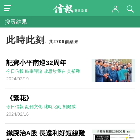
搜尋結果
此時此刻
- 共2706個結果
記鄧小平南巡32周年
今日信報
時事評論
政思故我在
黃裕舜
2024/02/19
《繁花》
今日信報
副刊文化
此時此刻
劉健威
2024/02/16
鐵腕治A股 長遠利好短線難