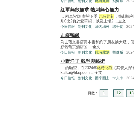
今日信報
副刊文化
此時此刻
劉健威
202
紅軍無欲無求 熱刺無心無力
... 兩軍皆頹 寄望下季
此時此刻
，熱刺撼利
別0比2負於愛華頓，以及上場2 ...
全文
今日信報
副刊文化
場內場外
球千仞
202
走樣鴨飯
為去葡文書店買本書和約了朋友抽大煙，便
顧舊葡京酒店的 ...
全文
今日信報
副刊文化
此時此刻
劉健威
202
小野洋子 戰爭與藝術
... 的願望，在2024年
此時此刻
尤其發人深
kafka@hkej.com
...
全文
今日信報
副刊文化
圈來圈去
卡夫卡
202
頁數：
1
...
12
13