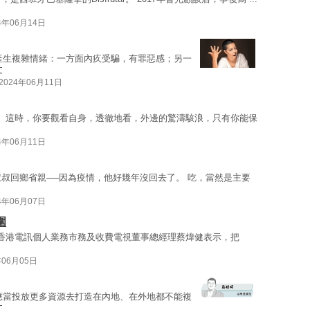
4年06月14日
產生複雜情緒：一方面內疚受騙，有罪惡感；另一
文
2024年06月11日
。 這時，你要觀看自身，透徹地看，外邊的驚濤駭浪，只有你能保
4年06月11日
叔叔回鄉省親──因為疫情，他好幾年沒回去了。 吃，當然是主要
4年06月07日
圍
 香港電訊個人業務市務及收費電視董事總經理蔡煒健表示，把
年06月05日
應當投放更多資源去打造在內地、在外地都不能複
文