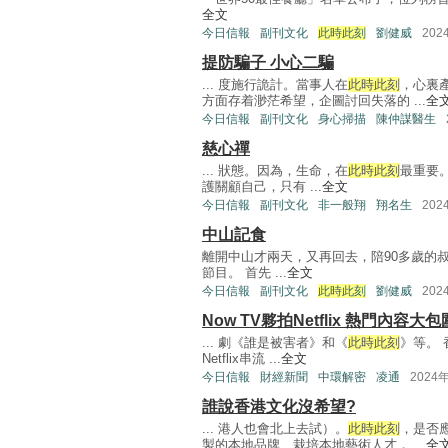
全文
今日信報
副刊文化
此時此刻
劉健威
202
提防騙子 小心二騙
... 度施行詭計。當事人在
此時此刻
，心裏
方面存着渺茫希望，企圖討回失落的 ...
全
今日信報
副刊文化
身心掃描
陳仲謀醫生
慈心禪
... 狀態。因為，生命，在
此時此刻
最重要
護關顧自己，只有 ...
全文
今日信報
副刊文化
非一般翔
翔名生
202
中山記食
離開中山才兩天，又再回去，陪90多歲的
節目。 首先 ...
全文
今日信報
副刊文化
此時此刻
劉健威
202
Now TV夥拍Netflix 熱門內容大包
... 劇《誰是被害者》和《
此時此刻
》等。
Netflix串流 ...
全文
今日信報
財經新聞
中環解密
凌通
2024
誰說香港文化沒希望?
... 港人也會北上去試）。
此時此刻
，是否
製的本地品牌、栽培本地藝術人才， ...
全