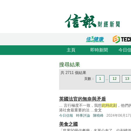
主頁
即時新聞
今日
搜尋結果
共 2711 個結果
頁數：
1
...
12
13
英國法官的無奈與矛盾
... 言行極度不一致，我想
此時此刻
，他們
港社會最重要的法 ...
全文
今日信報
時事評論
陳曉峰
2024年06月17
美食之國
「世界50最佳餐廳」名單公布了，位列榜首，是西