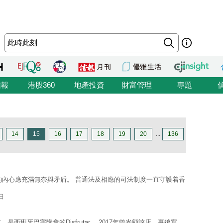
信報
港股360
地產投資
財富管理
專題
14
15
16
17
18
19
20
...
136
的內心應充滿無奈與矛盾。 普通法及相應的司法制度一直守護着香
日
班牙巴塞隆拿的Disfrutar。 2017年曾光顧該店，事後寫 ...