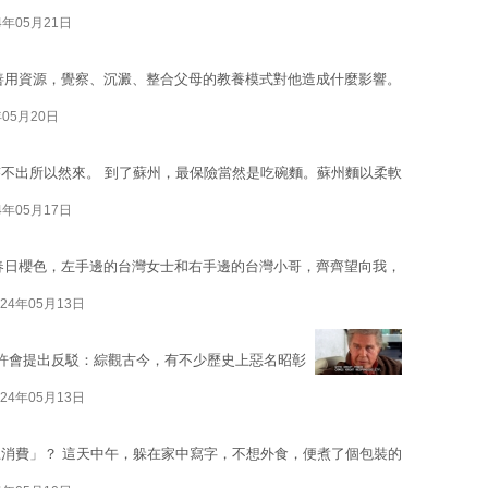
4年05月21日
善用資源，覺察、沉澱、整合父母的教養模式對他造成什麼影響。
年05月20日
不出所以然來。 到了蘇州，最保險當然是吃碗麵。蘇州麵以柔軟
4年05月17日
春日櫻色，左手邊的台灣女士和右手邊的台灣小哥，齊齊望向我，
024年05月13日
許會提出反駁：綜觀古今，有不少歷史上惡名昭彰
024年05月13日
消費」？ 這天中午，躲在家中寫字，不想外食，便煮了個包裝的