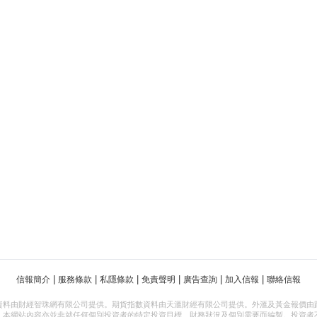
|
|
|
|
|
|
信報簡介
服務條款
私隱條款
免責聲明
廣告查詢
加入信報
聯絡信報
資料由財經智珠網有限公司提供。期貨指數資料由天滙財經有限公司提供。外滙及黃金報價由
，本網站內容亦並非就任何個別投資者的特定投資目標、財務狀況及個別需要而編製。投資者