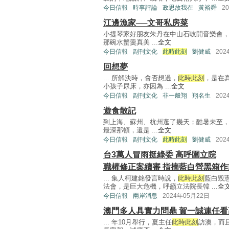
今日信報
時事評論
政思故我在
黃裕舜
2
江邊漁家──文哥私房菜
小提琴家好朋友朱丹在中山石岐開音樂會，
那碗水蟹羹真美 ...
全文
今日信報
副刊文化
此時此刻
劉健威
202
回想夢
... 所解決時，會否想過，
此時此刻
，是在
小孩子尿床，亦因為 ...
全文
今日信報
副刊文化
非一般翔
翔名生
202
遊食散記
到上海、蘇州、杭州逛了幾天；酷暑未至，
最深那頓，還是 ...
全文
今日信報
副刊文化
此時此刻
劉健威
202
台3萬人冒雨挺綠委 高呼圍立院
職權修正案續審 指摘藍白營黑箱作
... 集人柯建銘發言時說，
此時此刻
藍白毀
法會，是巨大危機，呼籲立法院長韓 ...
全
今日信報
兩岸消息
2024年05月22日
澳門多人具實力問鼎 賀一誠連任看
... 年10月舉行，夏主任
此時此刻
訪澳，而