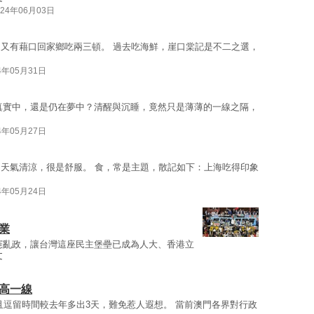
024年06月03日
又有藉口回家鄉吃兩三頓。 過去吃海鮮，崖口棠記是不二之選，
4年05月31日
真實中，還是仍在夢中？清醒與沉睡，竟然只是薄薄的一線之隔，
4年05月27日
天氣清涼，很是舒服。 食，常是主題，散記如下：上海吃得印象
4年05月24日
業
憲亂政，讓台灣這座民主堡壘已成為人大、香港立
文
高一線
且逗留時間較去年多出3天，難免惹人遐想。 當前澳門各界對行政