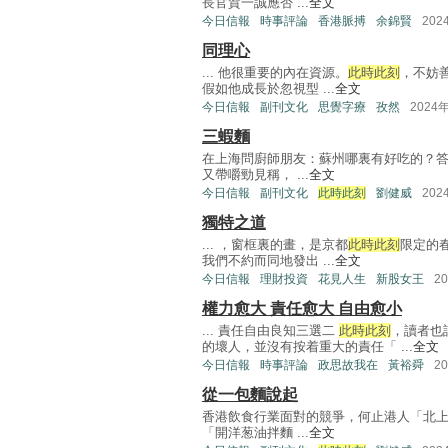
長官賀一誠應否 ...
全文
今日信報
時事評論
香港脈搏
余錦賢
202
同理心
... 他很重要的內在資源。
此時此刻
，不妨
假如他成長於忽視型 ...
全文
今日信報
副刊文化
思覺字療
孜然
2024
三蝦麵
在上海問廚師朋友：蘇州哪裏有好吃的？答
又帶嚼勁見稱， ...
全文
今日信報
副刊文化
此時此刻
劉健威
202
獨特之道
... ，窗框裏的畫，是京都
此時此刻
限定的
我們不約而同地發出 ...
全文
今日信報
理財投資
花見人生
新股女王
2
權力愈大 責任愈大 自由愈小
... 責任自由良知三選二
此時此刻
，讀者也
的壞人，並沒有按着重大的責任「 ...
全文
今日信報
時事評論
政思故我在
黃裕舜
2
從一包麵說起
香港飲食行業面對的競爭，何止港人「北上
「開洋葱油拌麵 ...
全文