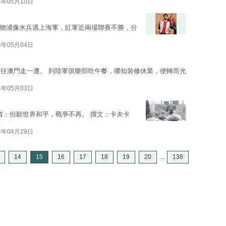
4年05月10日
物浦像水兵遇上海軍，紅軍近兩場聯賽不勝，分
4年05月04日
往澳門走一遭。 到陸軍俱樂部吃午餐，哪知裝修休業，便轉而光
4年05月03日
省：但願世界和平，戰爭不再。 撰文：卡夫卡
4年04月29日
14
15
16
17
18
19
20
...
136