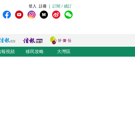
登入
註冊
|
訂閱 / 續訂
信報視頻
移民攻略
大灣區