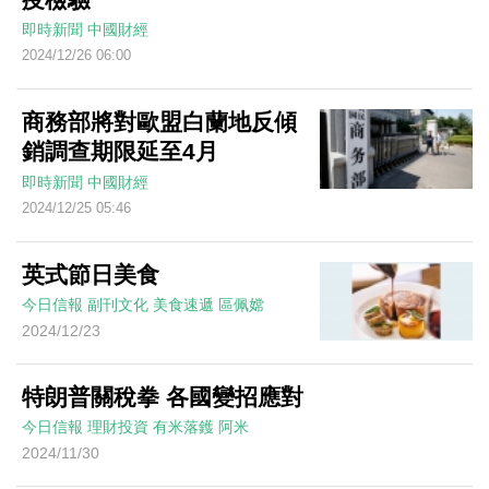
即時新聞
中國財經
2024/12/26 06:00
商務部將對歐盟白蘭地反傾
銷調查期限延至4月
即時新聞
中國財經
2024/12/25 05:46
英式節日美食
今日信報
副刊文化
美食速遞
區佩嫦
2024/12/23
特朗普關稅拳 各國變招應對
今日信報
理財投資
有米落鑊
阿米
2024/11/30