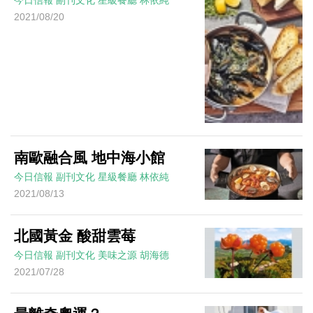
今日信報
副刊文化
星級餐廳
林依純
2021/08/20
南歐融合風 地中海小館
今日信報
副刊文化
星級餐廳
林依純
2021/08/13
北國黃金 酸甜雲莓
今日信報
副刊文化
美味之源
胡海德
2021/07/28