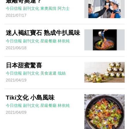
最離奇奧運？
今日信報
副刊文化
東奧風情
阿力士
2021/07/17
迷人褐紅寶石 熟成牛扒風味
今日信報
副刊文化
星級餐廳
林依純
2021/06/18
日本甜蜜驚喜
今日信報
副刊文化
美食速遞
哉絲
2021/04/19
Tiki文化 小島風味
今日信報
副刊文化
星級餐廳
林依純
2021/04/09