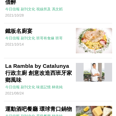
借醉
今日信報
副刊文化
視線所及
馮文韜
2021/10/28
鐵板名廚宴
今日信報
副刊文化
班哥有食緣
班哥
2021/10/14
La Rambla by Catalunya
行政主廚 創意改造西班牙家
鄉風味
今日信報
副刊文化
味道記憶
林依純
2021/08/24
運動酒吧餐廳 環球青口鍋物