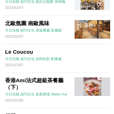
今日信報
副刊文化
跑向正能量
張樹槐
2022/02/07
北歐氛圍 南歐風味
今日信報
副刊文化
星級餐廳
區佩嫦
2022/02/07
Le Coucou
今日信報
副刊文化
此時此刻
劉健威
2021/12/07
香港Ami法式超級茶餐廳
（下）
今日信報
副刊文化
食家講場
Walter Kei
2021/11/09