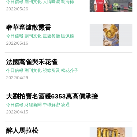
今日信報
副刊文化
人情味濃
胡海德
2022/05/26
奢華窰爐散熏香
今日信報
副刊文化
星級餐廳
區佩嫦
2022/05/16
法國蒿雀與禾花雀
今日信報
副刊文化
視線所及
松花芥子
2022/04/29
大劉拍賣名酒獲6353萬高價承接
今日信報
財經新聞
中環解密
凌通
2022/04/15
醉人馬拉松