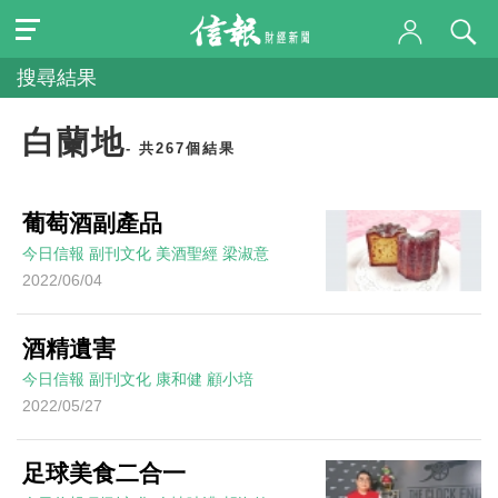
搜尋結果
白蘭地
- 共267個結果
葡萄酒副產品
今日信報
副刊文化
美酒聖經
梁淑意
2022/06/04
酒精遺害
今日信報
副刊文化
康和健
顧小培
2022/05/27
足球美食二合一