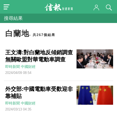
搜尋結果
白蘭地
- 共267個結果
王文濤:對白蘭地反傾銷調查
無關歐盟對華電動車調查
即時新聞
中國財經
2024/04/09 08:54
外交部:中國電動車受歡迎非
靠補貼
即時新聞
中國財經
2024/03/13 04:35