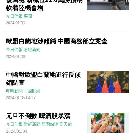
軟着陸機會增
今日信報
要聞
2024/01/06
歐盟白蘭地涉傾銷 中國商務部立案查
今日信報
財經新聞
2024/01/06
中國對歐盟白蘭地進行反傾
銷調查
即時新聞
中國財經
2024/01/05 04:27
元旦不倒數 啤酒股暴瀉
今日信報
財經新聞
新聞點評
高天佑
2024/01/03