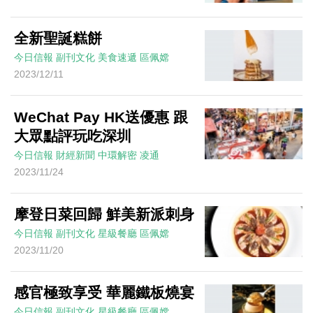
全新聖誕糕餅
今日信報
副刊文化
美食速遞
區佩嫦
2023/12/11
WeChat Pay HK送優惠 跟
大眾點評玩吃深圳
今日信報
財經新聞
中環解密
凌通
2023/11/24
摩登日菜回歸 鮮美新派刺身
今日信報
副刊文化
星級餐廳
區佩嫦
2023/11/20
感官極致享受 華麗鐵板燒宴
今日信報
副刊文化
星級餐廳
區佩嫦