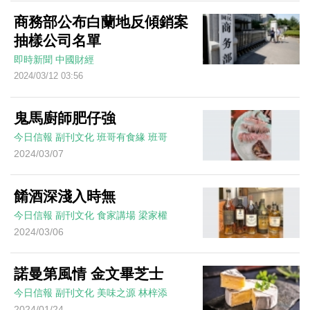
商務部公布白蘭地反傾銷案
抽樣公司名單
即時新聞
中國財經
2024/03/12 03:56
鬼馬廚師肥仔強
今日信報
副刊文化
班哥有食緣
班哥
2024/03/07
餚酒深淺入時無
今日信報
副刊文化
食家講場
梁家權
2024/03/06
諾曼第風情 金文畢芝士
今日信報
副刊文化
美味之源
林梓添
2024/01/24