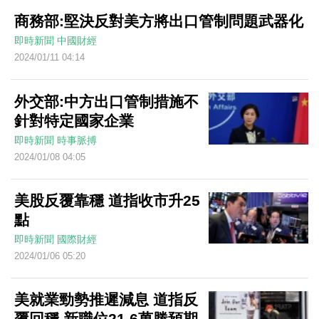
商務部:堅決反對美方將出口管制問題武器化
即時新聞
中國財經
2024/01/11 04:14
外交部:中方出口管制措施不
針對特定國家企業
即時新聞
時事脈搏
2024/01/08 04:05
美股反覆靠穩 道指收市升25
點
即時新聞
國際財經
2024/01/06 05:20
美就業勁勢推遲減息 道指反
覆回穩 新職位21.6萬勝預期