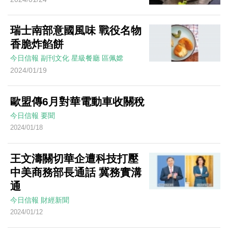
瑞士南部意國風味 戰役名物
香脆炸餡餅
今日信報
副刊文化
星級餐廳
區佩嫦
2024/01/19
歐盟傳6月對華電動車收關稅
今日信報
要聞
2024/01/18
王文濤關切華企遭科技打壓
中美商務部長通話 冀務實溝
通
今日信報
財經新聞
2024/01/12