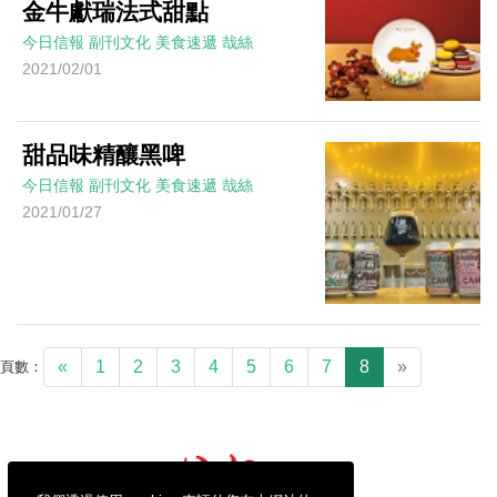
金牛獻瑞法式甜點
今日信報
副刊文化
美食速遞
哉絲
2021/02/01
甜品味精釀黑啤
今日信報
副刊文化
美食速遞
哉絲
2021/01/27
«
1
2
3
4
5
6
7
8
»
頁數：