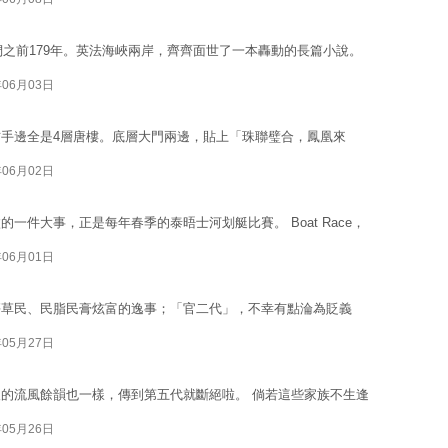
們之前179年。英法海峽兩岸，齊齊面世了一本轟動的長篇小說。
年06月03日
手邊全是4層唐樓。底層大門兩邊，貼上「珠聯璧合，鳳凰來
年06月02日
一件大事，正是每年春季的泰晤士河划艇比賽。 Boat Race，
年06月01日
傷草民、民脂民膏炫富的逸事；「官二代」，不幸有點淪為貶義
年05月27日
的流風餘韻也一樣，傳到第五代就斷絕啦。 倘若這些家族不生逢
年05月26日