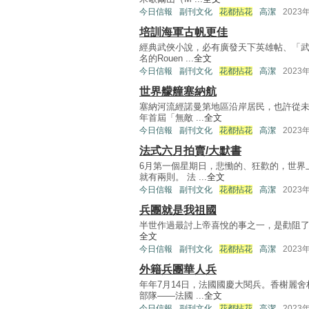
今日信報
副刊文化
花都拈花
高潔
2023
培訓海軍古帆更佳
經典武俠小說，必有廣發天下英雄帖、「
名的Rouen ...
全文
今日信報
副刊文化
花都拈花
高潔
2023
世界艨艟塞納航
塞納河流經諾曼第地區沿岸居民，也許從未
年首屆「無敵 ...
全文
今日信報
副刊文化
花都拈花
高潔
2023
法式六月拍賣/大默書
6月第一個星期日，悲慟的、狂歡的，世界
就有兩則。 法 ...
全文
今日信報
副刊文化
花都拈花
高潔
2023
兵團就是我祖國
半世作過最討上帝喜悅的事之一，是勸阻了一位少年
全文
今日信報
副刊文化
花都拈花
高潔
2023
外籍兵團華人兵
年年7月14日，法國國慶大閱兵。香榭麗
部隊——法國 ...
全文
今日信報
副刊文化
花都拈花
高潔
2023