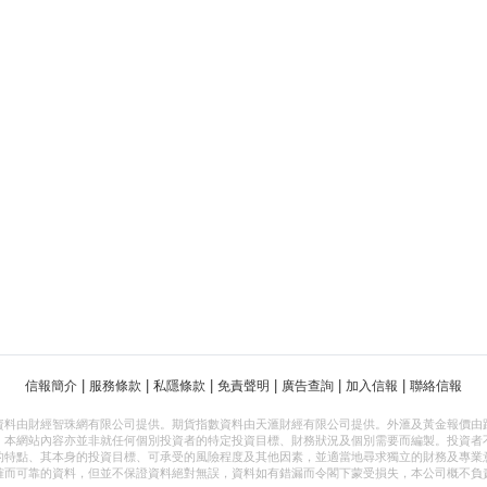
|
|
|
|
|
|
信報簡介
服務條款
私隱條款
免責聲明
廣告查詢
加入信報
聯絡信報
資料由財經智珠網有限公司提供。期貨指數資料由天滙財經有限公司提供。外滙及黃金報價由
，本網站內容亦並非就任何個別投資者的特定投資目標、財務狀況及個別需要而編製。投資者
的特點、其本身的投資目標、可承受的風險程度及其他因素，並適當地尋求獨立的財務及專業
確而可靠的資料，但並不保證資料絕對無誤，資料如有錯漏而令閣下蒙受損失，本公司概不負