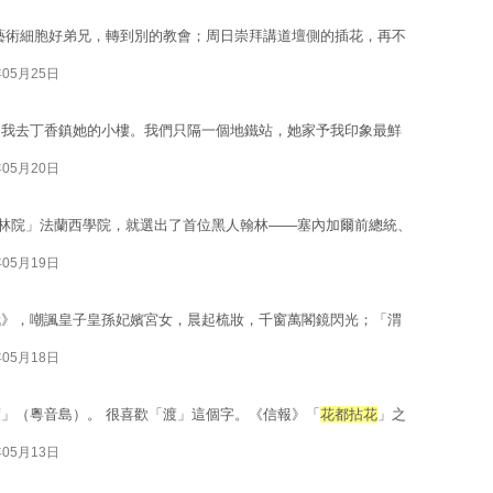
藝術細胞好弟兄，轉到別的教會；周日崇拜講道壇側的插花，再不
年05月25日
招我去丁香鎮她的小樓。我們只隔一個地鐵站，她家予我印象最鮮
年05月20日
「翰林院」法蘭西學院，就選出了首位黑人翰林——塞內加爾前總統、
年05月19日
賦》，嘲諷皇子皇孫妃嬪宮女，晨起梳妝，千窗萬閣鏡閃光；「渭
年05月18日
」（粵音島）。 很喜歡「渡」這個字。《信報》「
花都拈花
」之
年05月13日