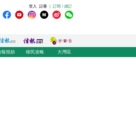
登入
註冊
|
訂閱 / 續訂
信報視頻
移民攻略
大灣區