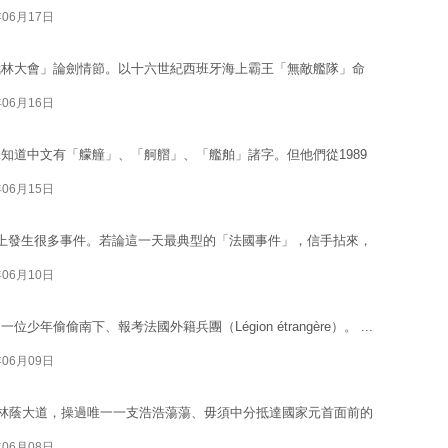
年06月17日
武林大會」論劍情節。以十六世紀西班牙海上霸王「無敵艦隊」命
年06月16日
知道中文有「艨艟」、「舸䒁」、「艦舶」諸字。但他們從1989
年06月15日
上發生很多事件。若論這一天最典型的「法國事件」，信手拈來，
年06月10日
偷偷南下、報考法國外籍兵團（Légion étrangère）。 ...
年06月09日
舍林蔭大道，操過唯一一支浩浩蕩蕩、毋須中分抵達國家元首面前的
年06月08日