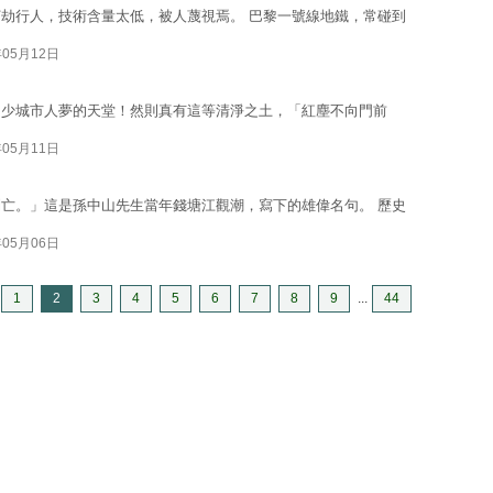
劫行人，技術含量太低，被人蔑視焉。 巴黎一號線地鐵，常碰到
年05月12日
多少城市人夢的天堂！然則真有這等清淨之土，「紅塵不向門前
年05月11日
亡。」這是孫中山先生當年錢塘江觀潮，寫下的雄偉名句。 歷史
年05月06日
1
2
3
4
5
6
7
8
9
...
44