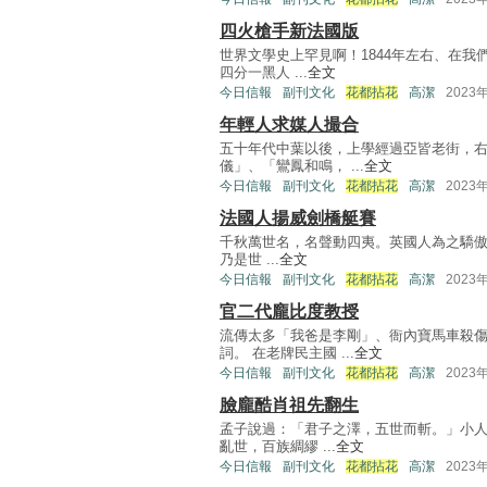
四火槍手新法國版
世界文學史上罕見啊！1844年左右、在我
四分一黑人 ...
全文
今日信報
副刊文化
花都拈花
高潔
2023
年輕人求媒人撮合
五十年代中葉以後，上學經過亞皆老街，右
儀」、「鸞鳳和鳴， ...
全文
今日信報
副刊文化
花都拈花
高潔
2023
法國人揚威劍橋艇賽
千秋萬世名，名聲動四夷。英國人為之驕傲的
乃是世 ...
全文
今日信報
副刊文化
花都拈花
高潔
2023
官二代龐比度教授
流傳太多「我爸是李剛」、衙內寶馬車殺
詞。 在老牌民主國 ...
全文
今日信報
副刊文化
花都拈花
高潔
2023
臉龐酷肖祖先翻生
孟子說過：「君子之澤，五世而斬。」小人
亂世，百族綢繆 ...
全文
今日信報
副刊文化
花都拈花
高潔
2023