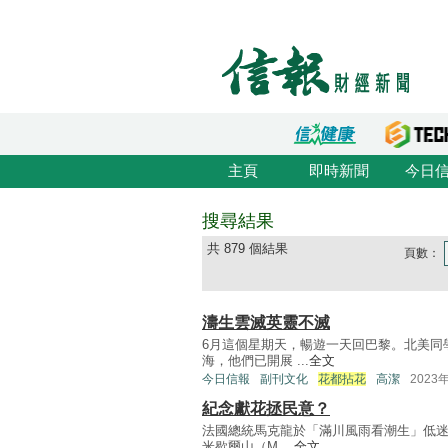
主頁
即時新聞
今日
搜尋結果
共 879 個結果
頁數：
濤生雲滅英靈不滅
6月這個星期天，暢遊一天回巴黎。北美同
海，他們已開展 ...
全文
今日信報
副刊文化
花都拈花
高潔
2023
紀念獻花拯民意？
法國總統馬克龍於「滿川風雨看潮生」低迷
米歇爾山（M ...
全文