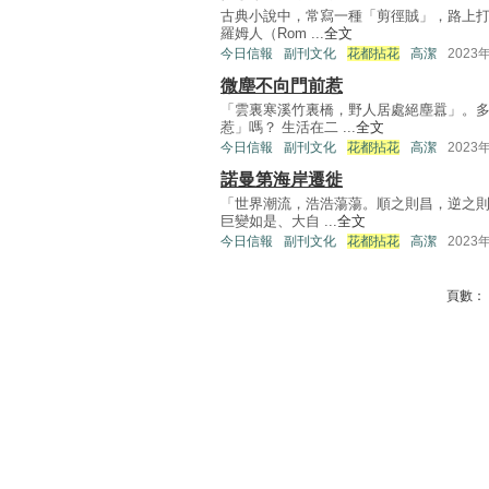
古典小說中，常寫一種「剪徑賊」，路上打
羅姆人（Rom ...
全文
今日信報
副刊文化
花都拈花
高潔
2023
微塵不向門前惹
「雲裏寒溪竹裏橋，野人居處絕塵囂」。
惹」嗎？ 生活在二 ...
全文
今日信報
副刊文化
花都拈花
高潔
2023
諾曼第海岸遷徙
「世界潮流，浩浩蕩蕩。順之則昌，逆之則
巨變如是、大自 ...
全文
今日信報
副刊文化
花都拈花
高潔
2023
頁數：