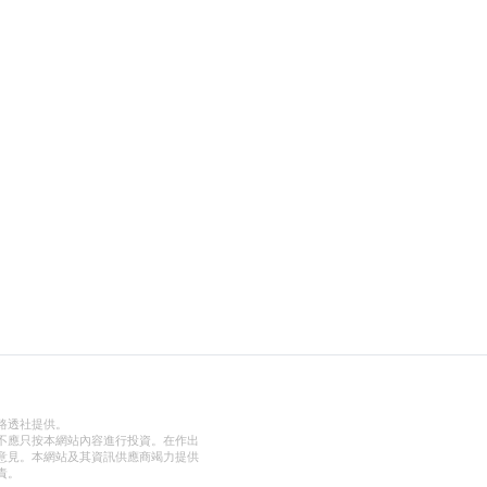
路透社提供。
不應只按本網站內容進行投資。在作出
意見。本網站及其資訊供應商竭力提供
責。