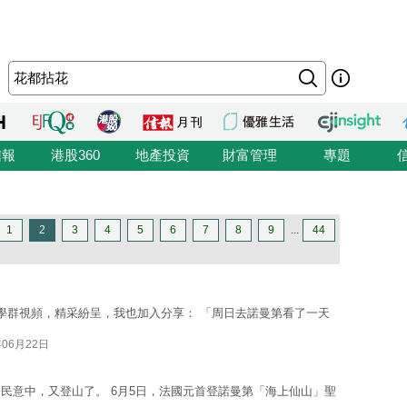
信報
港股360
地產投資
財富管理
專題
1
2
3
4
5
6
7
8
9
...
44
學群視頻，精采紛呈，我也加入分享： 「周日去諾曼第看了一天
年06月22日
民意中，又登山了。 6月5日，法國元首登諾曼第「海上仙山」聖