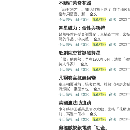
不隨紅紫奇花照
「詩有別才」。插花何嘗不然？ 自從那位
復每周驚喜。新 ...
全文
今日信報
副刊文化
花都拈花
高潔
2023
舞星磁力：個性與獨特
趙無極首任髮妻謝景蘭，車禍逝世前，常
明的作品，中央芭 ...
全文
今日信報
副刊文化
花都拈花
高潔
2023
歌劇院史首誕黑舞星
「黑」的優勢，早在1983年6月，法國
詩人作家L ...
全文
今日信報
副刊文化
花都拈花
高潔
2023
凡爾賽宮抗氣候變
秦王朝覆滅前，驕奢亡國。杜牧《阿房宮
流漲膩，棄脂水也 ...
全文
今日信報
副刊文化
花都拈花
高潔
2023
英國渡法助遺蹟
少年時耕田番禺萬頃沙水鄉，常搭「花尾渡
前，寫過一個小 ...
全文
今日信報
副刊文化
花都拈花
高潔
2023
剪徑賊覬覦電纜「紅金」