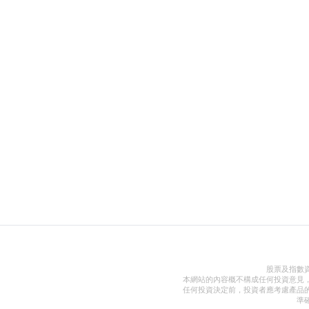
股票及指數
本網站的內容概不構成任何投資意見
任何投資決定前，投資者應考慮產品
準