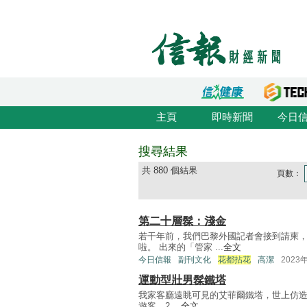
主頁
即時新聞
今日
搜尋結果
共 880 個結果
頁數：
第二十層髹：淺金
若干年前，我們巴黎外國記者會接到請柬
啦。 出來的「管家 ...
全文
今日信報
副刊文化
花都拈花
高潔
2023
運動型壯男髹鐵塔
我家客廳遠眺可見的艾菲爾鐵塔，世上仿造者
遊客、2 ...
全文