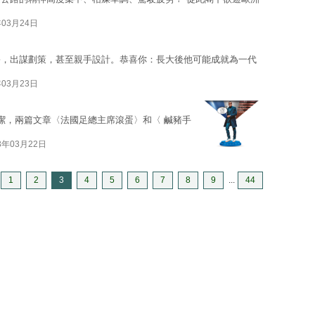
年03月24日
扮，出謀劃策，甚至親手設計。恭喜你：長大後他可能成就為一代
年03月23日
潔，兩篇文章〈法國足總主席滾蛋〉和〈 鹹豬手
3年03月22日
1
2
3
4
5
6
7
8
9
...
44