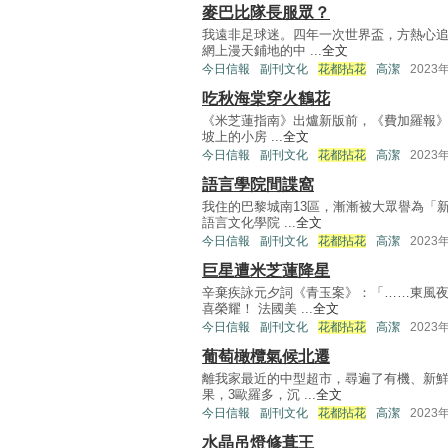
麥巴比隊長服眾？
我遠非足球迷。四年一次世界盃，方熱心
網上漫天鋪地的中 ...
全文
今日信報
副刊文化
花都拈花
高潔
2023
吃秋海棠穿火鶴花
《米芝蓮指南》出爐新版前，《費加羅報》
坡上的小房 ...
全文
今日信報
副刊文化
花都拈花
高潔
2023
語言學院間諜窩
我住的巴黎城南13區，漸漸被大眾譽為「
語言文化學院 ...
全文
今日信報
副刊文化
花都拈花
高潔
2023
巨星遭米芝蓮降星
辛棄疾詠元夕詞《青玉案》：「……東風
喜榮耀！ 法國美 ...
全文
今日信報
副刊文化
花都拈花
高潔
2023
葡萄橄欖氣候北遷
離我家最近的中型超市，尋遍了有機、新
果，3歐羅多，沉 ...
全文
今日信報
副刊文化
花都拈花
高潔
2023
水晶吊燈修葺王