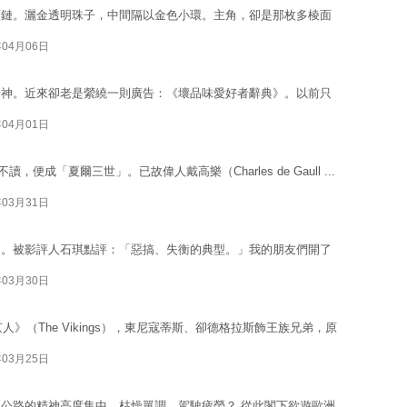
頸鏈。灑金透明珠子，中間隔以金色小環。主角，卻是那枚多棱面
年04月06日
怡神。近來卻老是縈繞一則廣告：《壞品味愛好者辭典》。以前只
年04月01日
成「夏爾三世」。已故偉人戴高樂（Charles de Gaull ...
年03月31日
》。被影評人石琪點評：「惡搞、失衡的典型。」我的朋友們開了
年03月30日
人》（The Vikings），東尼寇蒂斯、卻德格拉斯飾王族兄弟，原
年03月25日
公路的精神高度集中、枯燥單調、駕駛疲勞？ 從此閣下欲遊歐洲