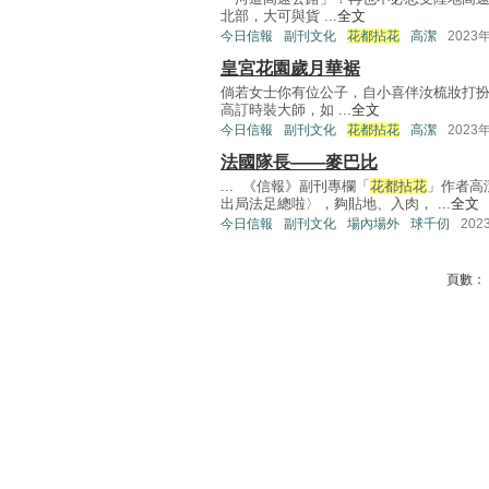
北部，大可與貨 ...
全文
今日信報
副刊文化
花都拈花
高潔
2023
皇宮花園歲月華裾
倘若女士你有位公子，自小喜伴汝梳妝打
高訂時裝大師，如 ...
全文
今日信報
副刊文化
花都拈花
高潔
2023
法國隊長——麥巴比
... 《信報》副刊專欄「
花都拈花
」作者高
出局法足總啦〉，夠貼地、入肉， ...
全文
今日信報
副刊文化
場內場外
球千仞
202
頁數：