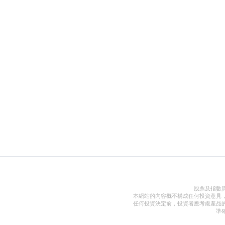
股票及指數
本網站的內容概不構成任何投資意見
任何投資決定前，投資者應考慮產品
準