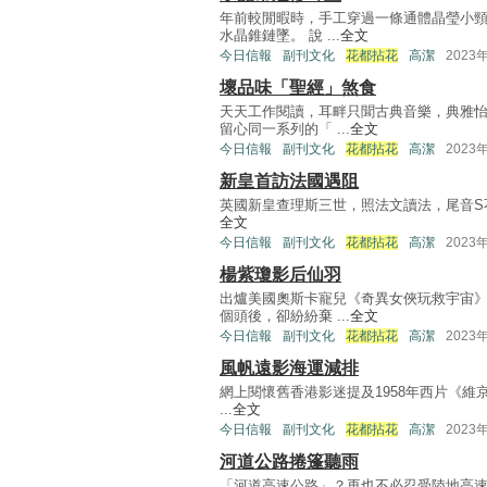
年前較閒暇時，手工穿過一條通體晶瑩小
水晶錐鏈墜。 說 ...
全文
今日信報
副刊文化
花都拈花
高潔
2023
壞品味「聖經」煞食
天天工作閱讀，耳畔只聞古典音樂，典雅
留心同一系列的「 ...
全文
今日信報
副刊文化
花都拈花
高潔
2023
新皇首訪法國遇阻
英國新皇查理斯三世，照法文讀法，尾音S不讀，便
全文
今日信報
副刊文化
花都拈花
高潔
2023
楊紫瓊影后仙羽
出爐美國奧斯卡寵兒《奇異女俠玩救宇宙
個頭後，卻紛紛棄 ...
全文
今日信報
副刊文化
花都拈花
高潔
2023
風帆遠影海運減排
網上閱懷舊香港影迷提及1958年西片《維京
...
全文
今日信報
副刊文化
花都拈花
高潔
2023
河道公路捲篷聽雨
「河道高速公路」？再也不必忍受陸地高速