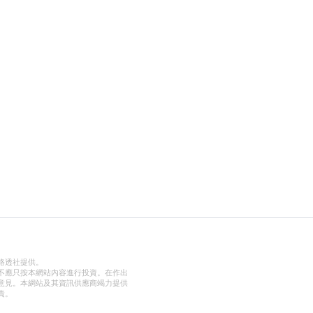
路透社提供。
不應只按本網站內容進行投資。在作出
意見。本網站及其資訊供應商竭力提供
責。