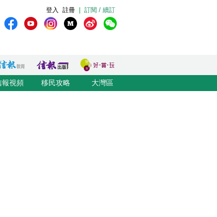
登入
註冊
|
訂閱 / 續訂
信報視頻
移民攻略
大灣區