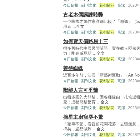
今日信報
副刊文化
花都拈花
高潔
2023
古老木偶諷諫時弊
一位民國才氣作家詳細比較了「嘲諷」（Sat
用者 ...
全文
今日信報
副刊文化
花都拈花
高潔
2023
如何賣天價路易十三
很多舊時代中國民間諺語，實在教人啞然失
力！剛在威尼斯 ...
全文
今日信報
副刊文化
花都拈花
高潔
2023
善待蜘蛛
近百多年前，法國「新藝術運動」（Art Nouvea
今日信報
副刊文化
花都拈花
高潔
2023
獸能人言可乎哉
出租多國的大熊貓，因各種緣由，扎堆退
兒；成都熊貓繁育 ...
全文
今日信報
副刊文化
花都拈花
高潔
2023
摘星主廚寵辱不驚
「寵辱不驚，看庭前花開花落；去留無意，
禪矣，豈易做到 ...
全文
今日信報
副刊文化
花都拈花
高潔
2023