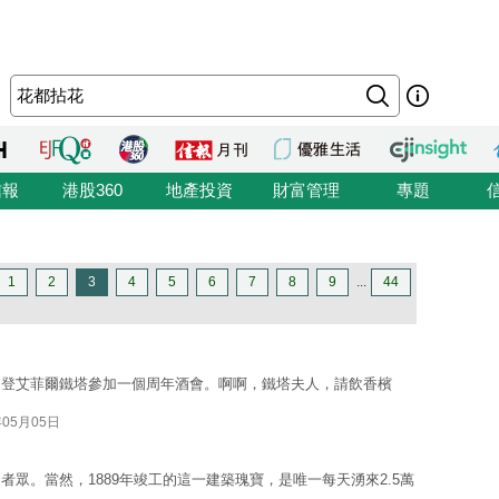
信報
港股360
地產投資
財富管理
專題
1
2
3
4
5
6
7
8
9
...
44
，登艾菲爾鐵塔參加一個周年酒會。啊啊，鐵塔夫人，請飲香檳
年05月05日
眾。當然，1889年竣工的這一建築瑰寶，是唯一每天湧來2.5萬