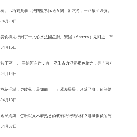
追看。卡塔爾賽事，法國藍衫隊過五關、斬六將，一路殺至決賽。
年04月20日
美食欄先行封了一批心水法國星廚。安錫（Annecy）湖附近、草
年04月15日
新拉丁區」。 塞納河左岸，有一座朱古力混奶褐色校舍，是「東方
年04月14日
夜放花千樹，更吹落，星如雨……」璀璨星星，吹落己身，何等驚
年04月13日
鮮蔬果貨架，怎麼就見不着熟悉的玻璃紙袋裝西梅？那麼廉價的乾
年04月07日