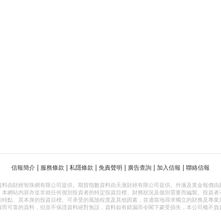
|
|
|
|
|
|
信報簡介
服務條款
私隱條款
免責聲明
廣告查詢
加入信報
聯絡信報
資料由財經智珠網有限公司提供。期貨指數資料由天滙財經有限公司提供。外滙及黃金報價由
，本網站內容亦並非就任何個別投資者的特定投資目標、財務狀況及個別需要而編製。投資者
的特點、其本身的投資目標、可承受的風險程度及其他因素，並適當地尋求獨立的財務及專業
確而可靠的資料，但並不保證資料絕對無誤，資料如有錯漏而令閣下蒙受損失，本公司概不負