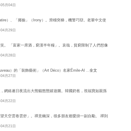
年05月04日
ire）、「揶揄」（Irony）。滑稽突梯，機警巧辯。老輩中文使
年04月29日
笑。 「富家一席酒，窮漢半年糧」。哀哉，貧窮限制了人們想像
年04月28日
u）的「裝飾藝術」（Art Déco）名家Émile-Al ...
全文
年04月27日
租，網絡遂日夜流出大熊貓憨態嬉遊圖。韓國奶爸，視福寶如親孫
年04月22日
望天空雲卷雲舒」。禪意幽深，很多朋友都愛掛一副自勵。 禪則
年04月21日