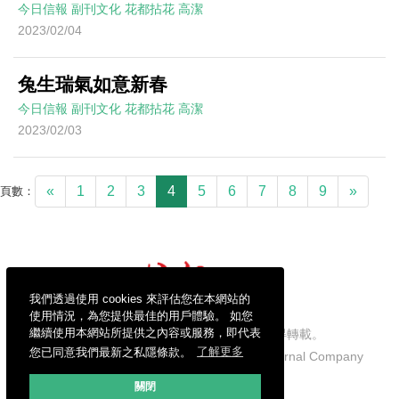
今日信報
副刊文化
花都拈花
高潔
2023/02/04
兔生瑞氣如意新春
今日信報
副刊文化
花都拈花
高潔
2023/02/03
«
1
2
3
4
5
6
7
8
9
»
頁數：
我們透過使用 cookies 來評估您在本網站的
使用情況，為您提供最佳的用戶體驗。 如您
繼續使用本網站所提供之內容或服務，即代表
信報財經新聞有限公司版權所有，不得轉載。
您已同意我們最新之私隱條款。
了解更多
Copyright © 2026 Hong Kong Economic Journal Company
Limited. All rights reserved.
關閉