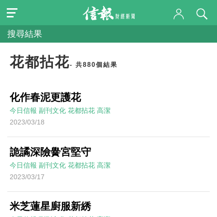
搜尋結果
花都拈花
- 共880個結果
化作春泥更護花
今日信報
副刊文化
花都拈花
高潔
2023/03/18
詭譎深險黌宮堅守
今日信報
副刊文化
花都拈花
高潔
2023/03/17
米芝蓮星廚服新綉