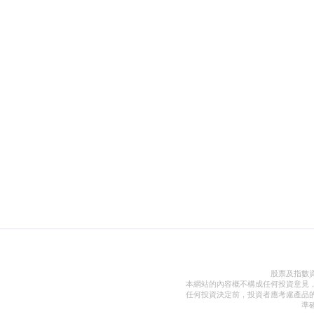
股票及指數
本網站的內容概不構成任何投資意見
任何投資決定前，投資者應考慮產品
準