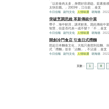
「以前食肉太多，身體好容易攰。茹素後
太快肚餓。」2003年，江仕欽 ...
全文
今日信報
副刊文化
人情味濃
胡海德
202
突破烹調思維 革新傳統中菜
帶子，海中鮮貝，講求鮮美。因此傳統中
智慧，但是否代表一成不變？「不 ...
全文
今日信報
副刊文化
人情味濃
胡海德
202
開創冷門食店 引進日式撈麵
想起日本麵食文化，大抵只會想到拉麵、
式「撈麵」並非「沾麵」，不沾湯 ...
全文
今日信報
副刊文化
人情味濃
胡海德
202
頁數：
1
...
8