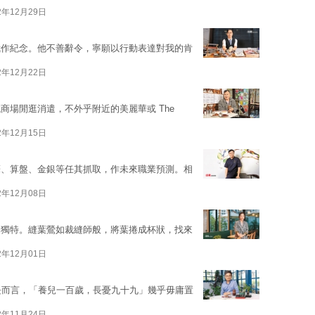
2年12月29日
我作紀念。他不善辭令，寧願以行動表達對我的肯
2年12月22日
商場閒逛消遣，不外乎附近的美麗華或 The
2年12月15日
筆、算盤、金銀等任其抓取，作未來職業預測。相
2年12月08日
美獨特。縫葉鶯如裁縫師般，將葉捲成杯狀，找來
2年12月01日
長而言，「養兒一百歲，長憂九十九」幾乎毋庸置
2年11月24日