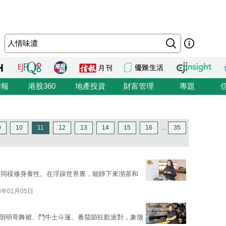
信報
港股360
地產投資
財富管理
專題
9
10
11
12
13
14
15
16
...
35
宗同樣修身養性。在浮躁世界裏，能靜下來沏茶和
3年01月05日
佛朗明哥舞裙、鬥牛士斗篷、番茄節狂歡派對，象徵