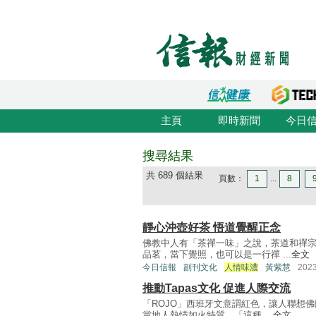
主頁
即時新聞
今日
搜尋結果
共 689 個結果
頁數：
1
...
8
靜心沖壺好茶 悟道覺醒正念
佛教中人有「茶禪一味」之說，茶道和禪
品茗，當下覺照，也可以是一行禪 ...
全文
今日信報
副刊文化
人情味濃
黃紫慧
202
推動Tapas文化 促進人際交流
「ROJO」西班牙文意謂紅色，讓人聯想
當地人熱情如火特質。「這種 ...
全文