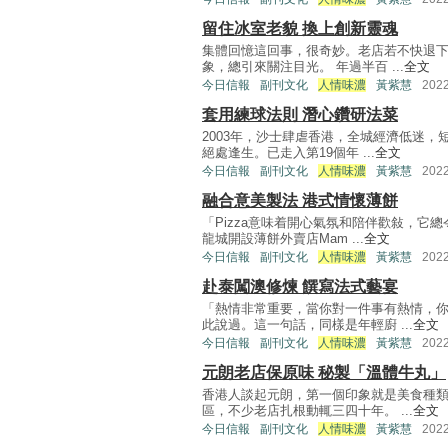
留住冰室老貌 換上創新靈魂
集體回憶這回事，很奇妙。老店若不快退
象，總引來關注目光。 年過半百 ...
全文
今日信報
副刊文化
人情味濃
黃紫慧
202
套用練球法則 潛心鑽研法菜
2003年，沙士肆虐香港，全城經濟低迷
絕處逢生。已走入第19個年 ...
全文
今日信報
副刊文化
人情味濃
黃紫慧
202
融合意美製法 港式情懷薄餅
「Pizza意味着開心氣氛和陪伴歡敍，它
龍城開設薄餅外賣店Mam ...
全文
今日信報
副刊文化
人情味濃
黃紫慧
202
赴泰闖澳修煉 饌寫法式藝宴
「熱情非常重要，當你對一件事有熱情，
此說過。這一句話，同樣是年輕廚 ...
全文
今日信報
副刊文化
人情味濃
黃紫慧
202
元朗老店保原味 秘製「溫體牛丸」
香港人談起元朗，第一個印象就是美食種
區，不少老店扎根動輒三四十年。 ...
全文
今日信報
副刊文化
人情味濃
黃紫慧
202