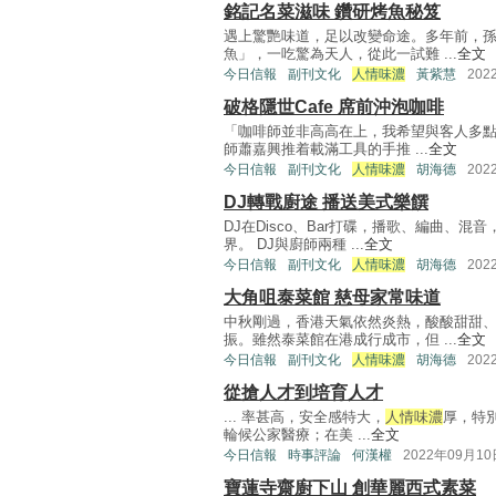
銘記名菜滋味 鑽研烤魚秘笈
遇上驚艷味道，足以改變命途。多年前，
魚」，一吃驚為天人，從此一試難 ...
全文
今日信報
副刊文化
人情味濃
黃紫慧
202
破格隱世Cafe 席前沖泡咖啡
「咖啡師並非高高在上，我希望與客人多點
師蕭嘉興推着載滿工具的手推 ...
全文
今日信報
副刊文化
人情味濃
胡海德
202
DJ轉戰廚途 播送美式樂饌
DJ在Disco、Bar打碟，播歌、編曲、
界。 DJ與廚師兩種 ...
全文
今日信報
副刊文化
人情味濃
胡海德
202
大角咀泰菜館 慈母家常味道
中秋剛過，香港天氣依然炎熱，酸酸甜甜
振。雖然泰菜館在港成行成市，但 ...
全文
今日信報
副刊文化
人情味濃
胡海德
202
從搶人才到培育人才
... 率甚高，安全感特大，
人情味濃
厚，特
輪候公家醫療；在美 ...
全文
今日信報
時事評論
何漢權
2022年09月10
寶蓮寺齋廚下山 創華麗西式素菜