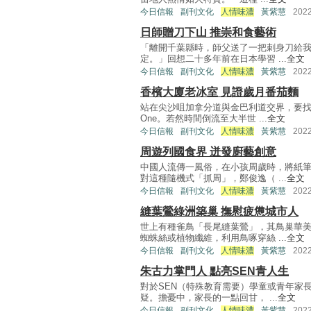
今日信報
副刊文化
人情味濃
黃紫慧
202
日師贈刀下山 推崇和食藝術
「離開千葉縣時，師父送了一把刺身刀給
定。」回想二十多年前在日本學習 ...
全文
今日信報
副刊文化
人情味濃
黃紫慧
202
香檳大廈老冰室 見證歲月番茄麵
站在尖沙咀加拿分道與金巴利道交界，要找
One。若然時間倒流至大半世 ...
全文
今日信報
副刊文化
人情味濃
黃紫慧
202
周遊列國食界 迸發廚藝創意
中國人流傳一風俗，在小孩周歲時，將紙
對這種隨機式「抓周」，鄭俊逸（ ...
全文
今日信報
副刊文化
人情味濃
黃紫慧
202
縫葉鶯綠洲築巢 撫慰疲憊城市人
世上有種雀鳥「長尾縫葉鶯」，其鳥巢華
蜘蛛絲或植物纖維，利用鳥啄穿絲 ...
全文
今日信報
副刊文化
人情味濃
黃紫慧
202
朱古力掌門人 點亮SEN青人生
對於SEN（特殊教育需要）學童或青年家
疑。擔憂中，家長的一點回甘， ...
全文
今日信報
副刊文化
人情味濃
黃紫慧
202