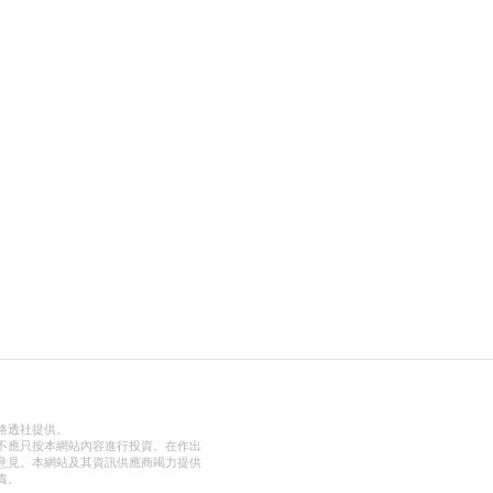
路透社提供。
不應只按本網站內容進行投資。在作出
意見。本網站及其資訊供應商竭力提供
責。