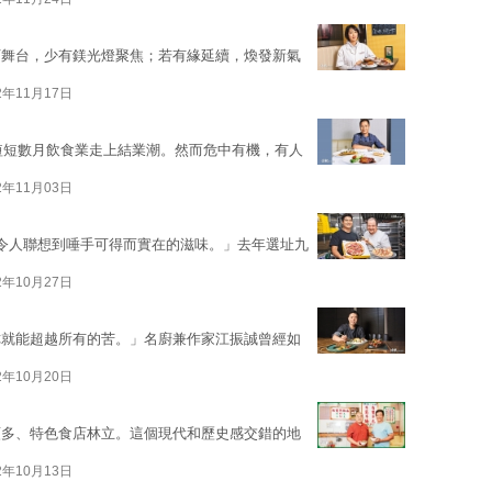
下舞台，少有鎂光燈聚焦；若有緣延續，煥發新氣
2年11月17日
，短短數月飲食業走上結業潮。然而危中有機，有人
2年11月03日
總令人聯想到唾手可得而實在的滋味。」去年選址九
2年10月27日
你就能超越所有的苦。」名廚兼作家江振誠曾經如
2年10月20日
類多、特色食店林立。這個現代和歷史感交錯的地
2年10月13日