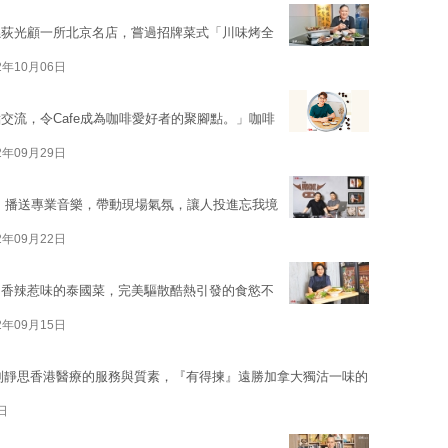
孫荻光顧一所北京名店，嘗過招牌菜式「川味烤全
2年10月06日
交流，令Cafe成為咖啡愛好者的聚腳點。」咖啡
2年09月29日
混音，播送專業音樂，帶動現場氣氛，讓人投進忘我境
2年09月22日
、香辣惹味的泰國菜，完美驅散酷熱引發的食慾不
2年09月15日
別靜思香港醫療的服務與質素，『有得揀』遠勝加拿大獨沽一味的
日