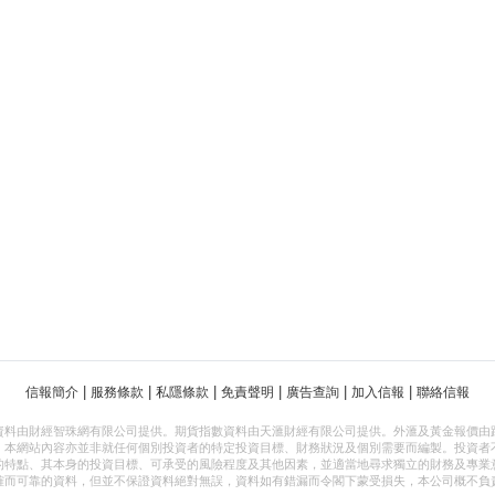
|
|
|
|
|
|
信報簡介
服務條款
私隱條款
免責聲明
廣告查詢
加入信報
聯絡信報
資料由財經智珠網有限公司提供。期貨指數資料由天滙財經有限公司提供。外滙及黃金報價由
，本網站內容亦並非就任何個別投資者的特定投資目標、財務狀況及個別需要而編製。投資者
的特點、其本身的投資目標、可承受的風險程度及其他因素，並適當地尋求獨立的財務及專業
確而可靠的資料，但並不保證資料絕對無誤，資料如有錯漏而令閣下蒙受損失，本公司概不負