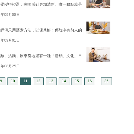
感覺變得輕盈，喉嚨感到更加清新。唯一缺點就是
2年09月08日
菜師傅只用蒸煮方法，以保其鮮！傳統中有前人的
2年09月01日
冷麵、沾麵，原來當地還有一種「撈麵」文化。日
2年08月25日
9
10
11
12
13
14
15
16
...
35