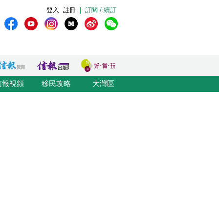
登入
註冊
|
訂閱 / 續訂
信報視頻
移民攻略
大灣區