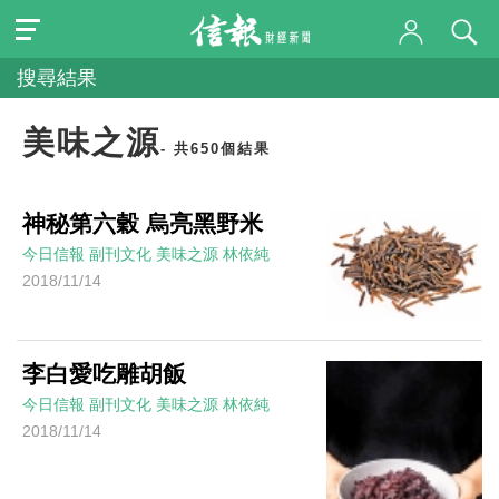
搜尋結果
美味之源
- 共650個結果
神秘第六穀 烏亮黑野米
今日信報
副刊文化
美味之源
林依純
2018/11/14
李白愛吃雕胡飯
今日信報
副刊文化
美味之源
林依純
2018/11/14