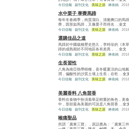
今日信報
副刊文化
美味之源
林依純
201
水中栗子 荸薺馬蹄
每年冬春兩季，肉質潔白、清脆爽口的馬
薺，因形如馬蹄，又像栗子而得名 ...
全文
今日信報
副刊文化
美味之源
林依純
201
選購佳品之道
馬蹄於中國栽種歷史悠久，李時珍的《本
蹄的成熟期於不同地區各有差異， ...
全文
今日信報
副刊文化
美味之源
林依純
201
生長習性
八角為南亞熱帶樹種，喜冬暖夏涼的山地
潤，偏酸性的沙質土壤上生長；在乾 ...
全
今日信報
副刊文化
美味之源
林依純
201
美麗香料 八角茴香
香料在食物中扮演着舉足輕重的角色，美
中，形狀最為美麗的可說是八角茴香 ...
全
今日信報
副刊文化
美味之源
林依純
201
喉痛聖品
所謂「廣東三寶」，原話應為：「廣東三
一種「東莞三寶：陳皮、鹹欖、禾 ...
全文