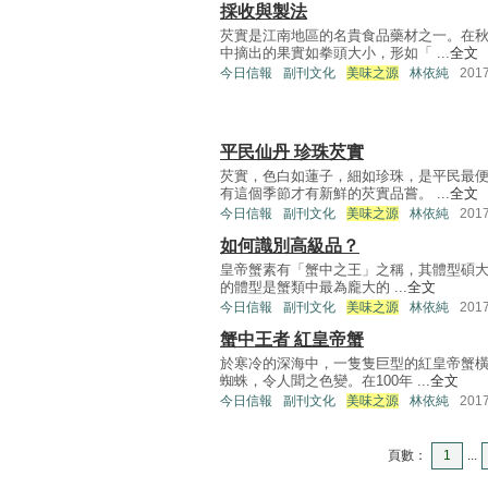
採收與製法
芡實是江南地區的名貴食品藥材之一。在
中摘出的果實如拳頭大小，形如「 ...
全文
今日信報
副刊文化
美味之源
林依純
201
平民仙丹 珍珠芡實
芡實，色白如蓮子，細如珍珠，是平民最
有這個季節才有新鮮的芡實品嘗。 ...
全文
今日信報
副刊文化
美味之源
林依純
201
如何識別高級品？
皇帝蟹素有「蟹中之王」之稱，其體型碩大
的體型是蟹類中最為龐大的 ...
全文
今日信報
副刊文化
美味之源
林依純
201
蟹中王者 紅皇帝蟹
於寒冷的深海中，一隻隻巨型的紅皇帝蟹
蜘蛛，令人聞之色變。在100年 ...
全文
今日信報
副刊文化
美味之源
林依純
201
頁數：
1
...