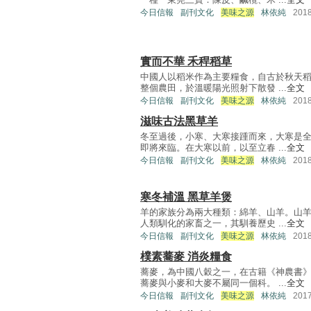
今日信報
副刊文化
美味之源
林依純
201
實而不華 禾稈稻草
中國人以稻米作為主要糧食，自古於秋天
整個農田，於溫暖陽光照射下散發 ...
全文
今日信報
副刊文化
美味之源
林依純
201
滋味古法黑草羊
冬至過後，小寒、大寒接踵而來，大寒是
即將來臨。在大寒以前，以至立春 ...
全文
今日信報
副刊文化
美味之源
林依純
201
寒冬補溫 黑草羊煲
羊的家族分為兩大種類：綿羊、山羊。山
人類馴化的家畜之一，其馴養歷史 ...
全文
今日信報
副刊文化
美味之源
林依純
201
樸素蕎麥 消炎糧食
蕎麥，為中國八穀之一，在古籍《神農書
蕎麥與小麥和大麥不屬同一個科。 ...
全文
今日信報
副刊文化
美味之源
林依純
201