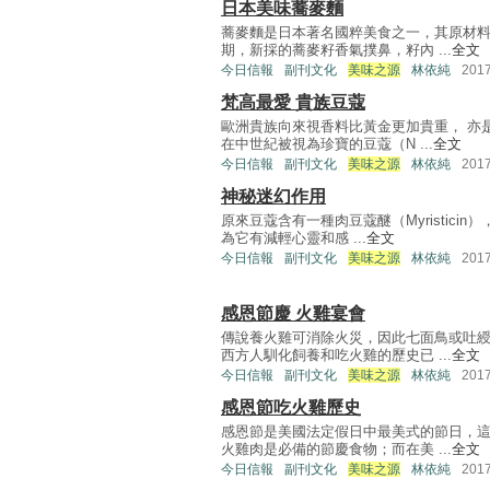
日本美味蕎麥麵
蕎麥麵是日本著名國粹美食之一，其原材
期，新採的蕎麥籽香氣撲鼻，籽內 ...
全文
今日信報
副刊文化
美味之源
林依純
201
梵高最愛 貴族豆蔻
歐洲貴族向來視香料比黃金更加貴重， 亦
在中世紀被視為珍寶的豆蔻（N ...
全文
今日信報
副刊文化
美味之源
林依純
201
神秘迷幻作用
原來豆蔻含有一種肉豆蔻醚（Myristic
為它有減輕心靈和感 ...
全文
今日信報
副刊文化
美味之源
林依純
201
感恩節慶 火雞宴會
傳說養火雞可消除火災，因此七面鳥或吐
西方人馴化飼養和吃火雞的歷史已 ...
全文
今日信報
副刊文化
美味之源
林依純
201
感恩節吃火雞歷史
感恩節是美國法定假日中最美式的節日，
火雞肉是必備的節慶食物；而在美 ...
全文
今日信報
副刊文化
美味之源
林依純
201