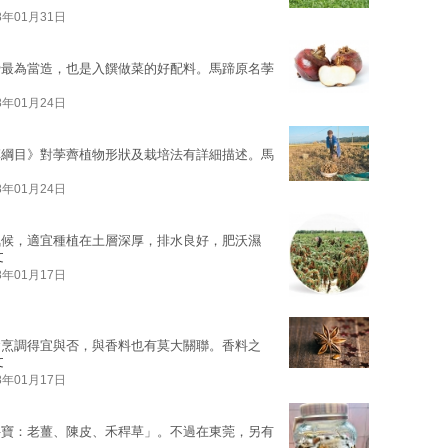
8年01月31日
蹄最為當造，也是入饌做菜的好配料。馬蹄原名荸
8年01月24日
草綱目》對荸薺植物形狀及栽培法有詳細描述。馬
8年01月24日
氣候，適宜種植在土層深厚，排水良好，肥沃濕
文
8年01月17日
食烹調得宜與否，與香料也有莫大關聯。香料之
文
8年01月17日
件寶：老薑、陳皮、禾稈草」。不過在東莞，另有