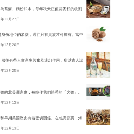
料為蕎麥、麵粉和水，每年秋天正值蕎麥籽的收割
7年12月27日
是身份地位的象徵，過往只有貴族才可擁有。當中
7年12月20日
in），服後有些人會產生興奮及迷幻作用，所以古人認
7年12月20日
綬雞的北美洲家禽，被喚作我們熟悉的「火雞」。
7年12月13日
這和早期美國歷史有着密切關係。在感恩節裏，烤
7年12月13日