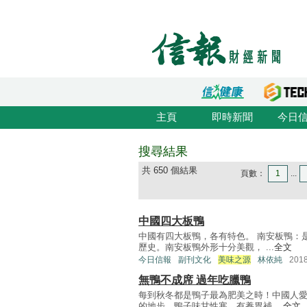
主頁
即時新聞
今日
搜尋結果
共 650 個結果
頁數：
1
...
中國四大板鴨
中國有四大板鴨，各有特色。 南安板鴨：
歷史。南安板鴨外形十分美觀， ...
全文
今日信報
副刊文化
美味之源
林依純
201
無鴨不成席 過年吃臘鴨
每到秋冬都是鴨子最為肥美之時！中國人
的地步。鴨子味甘性寒，有養胃補 ...
全文