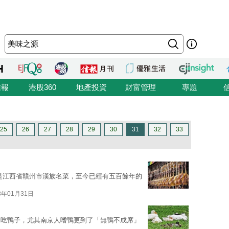
信報
港股360
地產投資
財富管理
專題
25
26
27
28
29
30
31
32
33
是江西省贛州市漢族名菜，至今已經有五百餘年的
8年01月31日
愛吃鴨子，尤其南京人嗜鴨更到了「無鴨不成席」