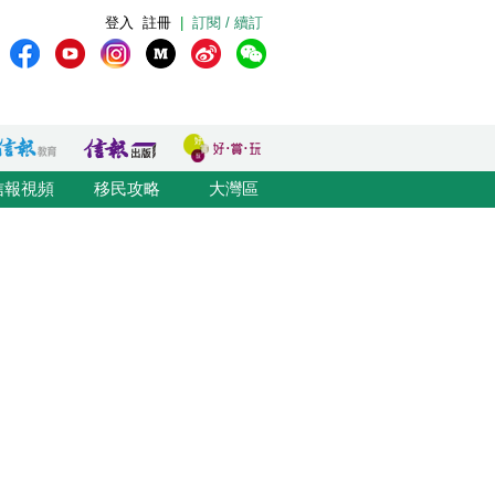
登入
註冊
|
訂閱 / 續訂
信報視頻
移民攻略
大灣區