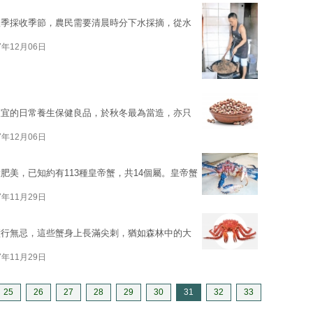
秋季採收季節，農民需要清晨時分下水採摘，從水
7年12月06日
便宜的日常養生保健良品，於秋冬最為當造，亦只
7年12月06日
肥美，已知約有113種皇帝蟹，共14個屬。皇帝蟹
7年11月29日
橫行無忌，這些蟹身上長滿尖刺，猶如森林中的大
7年11月29日
25
26
27
28
29
30
31
32
33