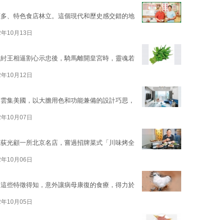
類多、特色食店林立。這個現代和歷史感交錯的地
2年10月13日
被紂王相逼割心示忠後，騎馬離開皇宮時，靈魂若
2年10月12日
師雲集美國，以大膽用色和功能兼備的設計巧思，
2年10月07日
孫荻光顧一所北京名店，嘗過招牌菜式「川味烤全
2年10月06日
由這些特徵得知，意外讓病母康復的食療，得力於
2年10月05日