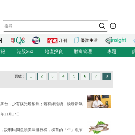
信報
港股360
地產投資
財富管理
專題
頁數：
1
2
3
4
5
6
7
8
下舞台，少有鎂光燈聚焦；若有緣延續，煥發新氣
2年11月17日
」，說明民間魚類美味排行榜，榜首的「午」魚乍