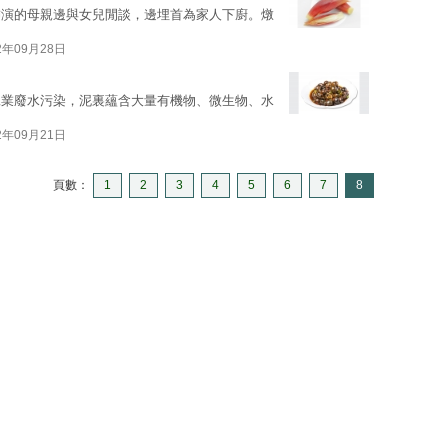
飾演的母親邊與女兒閒談，邊埋首為家人下廚。燉
2年09月28日
工業廢水污染，泥裏蘊含大量有機物、微生物、水
2年09月21日
頁數：
1
2
3
4
5
6
7
8