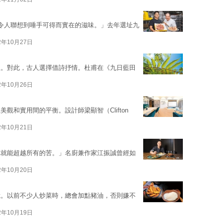
總令人聯想到唾手可得而實在的滋味。」去年選址九
2年10月27日
生。對此，古人選擇借詩抒情。杜甫在《九日藍田
2年10月26日
觀和實用間的平衡。設計師梁顯智（Clifton
2年10月21日
你就能超越所有的苦。」名廚兼作家江振誠曾經如
2年10月20日
憶。以前不少人炒菜時，總會加點豬油，否則嫌不
2年10月19日