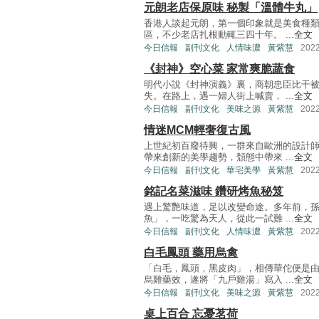
元朗老店保原味 秘製「溫體牛丸」
香港人談起元朗，第一個印象就是美食種
區，不少老店扎根動輒三四十年。 ...
全文
今日信報
副刊文化
人情味濃
黃紫慧
202
《封神》空心菜 家常爽脆蔬食
明代小說《封神演義》裏，商朝忠臣比干
失。在路上，遇一婦人街上喊賣， ...
全文
今日信報
副刊文化
美味之源
黃紫慧
202
情迷MCM輕奢復古風
上世紀初百廢待興，一群來自歐洲的設計
帶來創新的美學趨勢，頹態中帶來 ...
全文
今日信報
副刊文化
華宅美學
黃紫慧
202
銘記名菜滋味 鑽研烤魚秘笈
遇上驚艷味道，足以改變命途。多年前，
魚」，一吃驚為天人，從此一試難 ...
全文
今日信報
副刊文化
人情味濃
黃紫慧
202
白毛鳳頭 藥用烏禽
「白毛，鳳頭，黑皮肉」，相傳華佗便是
烏雞藥效，遂將「九戶雞湯」寫入 ...
全文
今日信報
副刊文化
美味之源
黃紫慧
202
桌上百合 忘憂茗荷