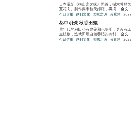
日本電影《橫山家之味》開首，樹木希林
五花肉、製作粟米粒天婦羅，再搗 ...
全文
今日信報
副刊文化
美味之源
黃紫慧
202
盤中明珠 秋香田螺
舊年代的稻田少有農藥和化學肥，更沒有
生植物，造就田螺自然養肥的有利 ...
全文
今日信報
副刊文化
美味之源
黃紫慧
202