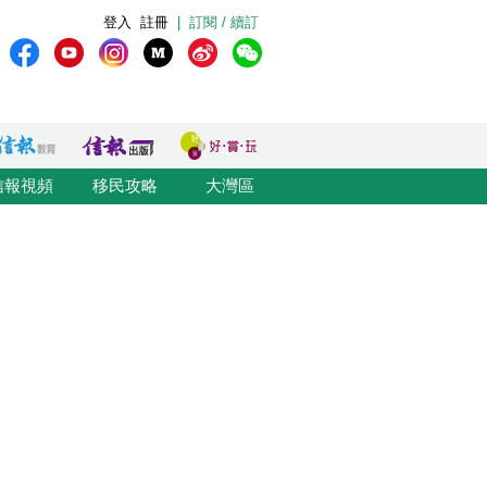
登入
註冊
|
訂閱 / 續訂
信報視頻
移民攻略
大灣區