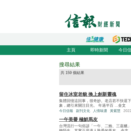
主頁
即時新聞
今日
搜尋結果
共 159 個結果
留住冰室老貌 換上創新靈魂
集體回憶這回事，很奇妙。老店若不快退
象，總引來關注目光。 年過半百 ...
全文
今日信報
副刊文化
人情味濃
黃紫慧
202
一午美譽 極鮮馬友
台灣流行一句俗諺「一午、二鮸、三嘉鱲
聽陌生，其實正是港人熟悉的馬友 ...
全文