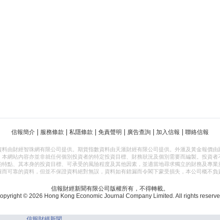
|
|
|
|
|
|
信報簡介
服務條款
私隱條款
免責聲明
廣告查詢
加入信報
聯絡信報
資料由財經智珠網有限公司提供。期貨指數資料由天滙財經有限公司提供。外滙及黃金報價由
，本網站內容亦並非就任何個別投資者的特定投資目標、財務狀況及個別需要而編製。投資者
的特點、其本身的投資目標、可承受的風險程度及其他因素，並適當地尋求獨立的財務及專業
確而可靠的資料，但並不保證資料絕對無誤，資料如有錯漏而令閣下蒙受損失，本公司概不負
信報財經新聞有限公司版權所有，不得轉載。
opyright © 2026 Hong Kong Economic Journal Company Limited. All rights reserve
信報財經新聞