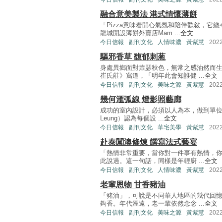
融合意美製法 港式情懷薄餅
「Pizza意味着開心氣氛和陪伴歡敍，它
龍城開設薄餅外賣店Mam ...
全文
今日信報
副刊文化
人情味濃
黃紫慧
202
驅邪香草 馥郁刺葱
身處異鄉面對蕭瑟秋色，無常之感油然而
崔氏莊》寫道，「明年此會知誰健 ...
全文
今日信報
副刊文化
美味之源
黃紫慧
202
幾何滙弧線 燈影照藝廊
成功的室內設計，必須以人為本，做到單位美
Leung）認為每個設 ...
全文
今日信報
副刊文化
華宅美學
黃紫慧
202
赴泰闖澳修煉 饌寫法式藝宴
「熱情非常重要，當你對一件事有熱情，
此說過。這一句話，同樣是年輕廚 ...
全文
今日信報
副刊文化
人情味濃
黃紫慧
202
老輩恩物 甘香豬油
「豬油」，可說是不同華人地區的幾代回
夠香。年代湮遠，老一輩依然念念 ...
全文
今日信報
副刊文化
美味之源
黃紫慧
202