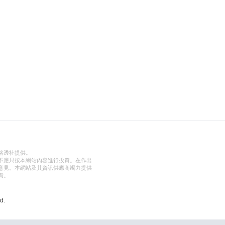
路透社提供。
不應只按本網站內容進行投資。在作出
意見。本網站及其資訊供應商竭力提供
責。
d.