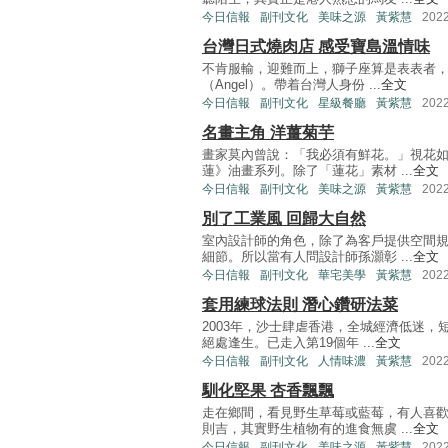
今日信報
副刊文化
美味之源
黃紫慧
202
台灣日式燒肉店 感受寶島溫情味
不肯服輸，迎難而上，獅子座算是表表者
（Angel）。帶着台灣人身份 ...
全文
今日信報
副刊文化
星級餐廳
黃紫慧
202
名畫主角 洋薑菊芋
畫家莫內曾說：「我必須有鮮花。」視花
蓮》油畫系列。除了「蓮花」素材 ...
全文
今日信報
副刊文化
美味之源
黃紫慧
202
別了工業風 回歸大自然
室內設計師的角色，除了為客戶提供空間
細節。所以當有人問設計師孫灝彰 ...
全文
今日信報
副刊文化
華宅美學
黃紫慧
202
套用練球法則 潛心鑽研法菜
2003年，沙士肆虐香港，全城經濟低迷
絕處逢生。已走入第19個年 ...
全文
今日信報
副刊文化
人情味濃
黃紫慧
202
馴化堅果 杏香飄飄
走在鄉間，看見野生草莓或藍莓，有人喜
則吉，其實野生植物有的進食無虞 ...
全文
今日信報
副刊文化
美味之源
黃紫慧
202