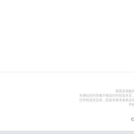
股票及指數
本網站的內容概不構成任何投資意見
任何投資決定前，投資者應考慮產品
準
C