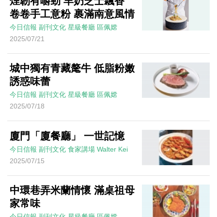
煙韌有嚼勁 羊奶芝士飄香
卷卷手工意粉 裹滿南意風情
今日信報
副刊文化
星級餐廳
區佩嫦
2025/07/21
城中獨有青藏氂牛 低脂粉嫩
誘惑味蕾
今日信報
副刊文化
星級餐廳
區佩嫦
2025/07/18
廈門「廈餐廳」 一世記憶
今日信報
副刊文化
食家講場
Walter Kei
2025/07/15
中環巷弄米蘭情懷 滿桌祖母
家常味
今日信報
副刊文化
星級餐廳
區佩嫦