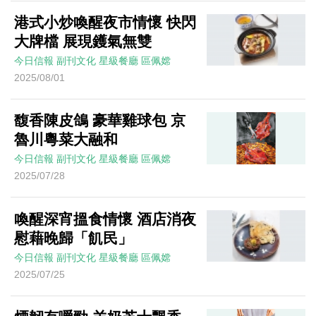
港式小炒喚醒夜市情懷 快閃
大牌檔 展現鑊氣無雙
今日信報
副刊文化
星級餐廳
區佩嫦
2025/08/01
馥香陳皮鴿 豪華雞球包 京
魯川粵菜大融和
今日信報
副刊文化
星級餐廳
區佩嫦
2025/07/28
喚醒深宵搵食情懷 酒店消夜
慰藉晚歸「飢民」
今日信報
副刊文化
星級餐廳
區佩嫦
2025/07/25