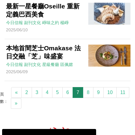
最新一星餐廳Oseille 重新
定義巴西美食
今日信報
副刊文化
崢味之約
楊崢
2025/06/10
本地首間芝士Omakase 法
日交融「芝」味盛宴
今日信報
副刊文化
星級餐廳
區佩嫦
2025/06/09
«
2
3
4
5
6
7
8
9
10
11
頁
數：
»