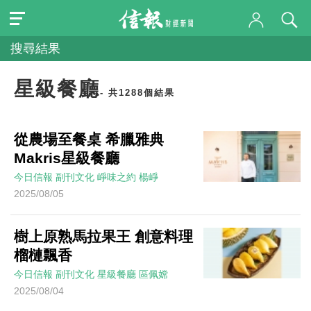
搜尋結果
星級餐廳
- 共1288個結果
從農場至餐桌 希臘雅典
Makris星級餐廳
今日信報
副刊文化
崢味之約
楊崢
2025/08/05
樹上原熟馬拉果王 創意料理
榴槤飄香
今日信報
副刊文化
星級餐廳
區佩嫦
2025/08/04