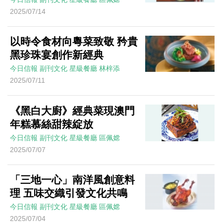
2025/07/14
以時令食材向粵菜致敬 矜貴
黑珍珠宴創作新經典
今日信報
副刊文化
星級餐廳
林梓添
2025/07/11
《黑白大廚》經典菜現澳門
年糕慕絲甜辣綻放
今日信報
副刊文化
星級餐廳
區佩嫦
2025/07/07
「三地一心」南洋風創意料
理 五味交織引發文化共鳴
今日信報
副刊文化
星級餐廳
區佩嫦
2025/07/04