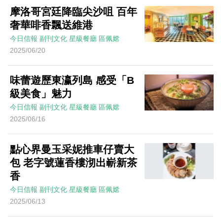
摩洛哥宮廷降臨尖沙咀 百年
奢華啡香飄送維港
今日信報
副刊文化
星級餐廳
區佩嫦
2025/06/20
味蕾遊歷東瀛列島 感受「B
級美食」魅力
今日信報
副刊文化
星級餐廳
區佩嫦
2025/06/16
點心界曼玉采妮推車仔賣大
包 老字號蓮香樓沏出嶄新茶
香
今日信報
副刊文化
星級餐廳
區佩嫦
2025/06/13