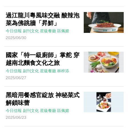
過江龍川粵風味交融 酸辣泡
菜為佛跳牆「昇鮮」
今日信報
副刊文化
星級餐廳
區佩嫦
2025/06/30
國家「特一級廚師」掌舵 穿
越南北麵食文化之旅
今日信報
副刊文化
星級餐廳
林梓添
2025/06/27
黑暗用餐感官綻放 神秘菜式
解鎖味蕾
今日信報
副刊文化
星級餐廳
區佩嫦
2025/06/23