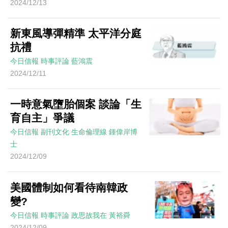
2024/12/13
新東風導彈精準 太平洋分庭
抗禮
今日信報
時事評論
藍鴻震
2024/12/11
一時意氣墮胎個案 談論「生
育自主」爭議
今日信報
副刊文化
生命倫理線
鍾偉岸博
士
2024/12/09
美國體制如何看待南韓政
變?
今日信報
時事評論
政思故我在
黃裕舜
2024/12/09