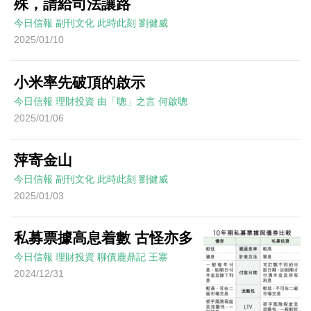
殊，請給司法讓路
今日信報
副刊文化
此時此刻
劉健威
2025/01/10
小米率先破頂的啟示
今日信報
理財投資
由「聰」之言
何啟聰
2025/01/06
萍寄金山
今日信報
副刊文化
此時此刻
劉健威
2025/01/03
私募票據高息着數 古怪亦多
今日信報
理財投資
聊債鹿鼎記
王寨
2024/12/31