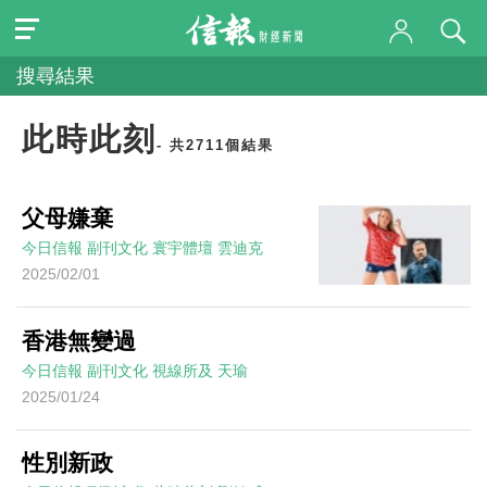
搜尋結果
此時此刻
- 共2711個結果
父母嫌棄
今日信報
副刊文化
寰宇體壇
雲迪克
2025/02/01
香港無變過
今日信報
副刊文化
視線所及
天瑜
2025/01/24
性別新政