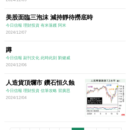
美股面臨三泡沫 減持靜待撈底時
今日信報
理財投資
有米落鑊
阿米
2024/12/07
蹲
今日信報
副刊文化
此時此刻
劉健威
2024/12/06
人造貨頂爛市 鑽石恒久蝕
今日信報
理財投資
信筆攻略
習廣思
2024/12/04