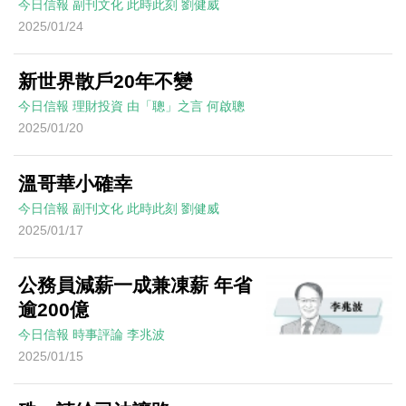
今日信報
副刊文化
此時此刻
劉健威
2025/01/24
新世界散戶20年不變
今日信報
理財投資
由「聰」之言
何啟聰
2025/01/20
溫哥華小確幸
今日信報
副刊文化
此時此刻
劉健威
2025/01/17
公務員減薪一成兼凍薪 年省
逾200億
今日信報
時事評論
李兆波
2025/01/15