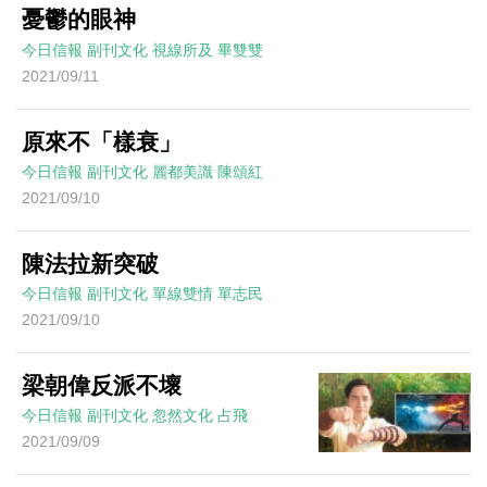
憂鬱的眼神
今日信報
副刊文化
視線所及
畢雙雙
2021/09/11
原來不「樣衰」
今日信報
副刊文化
麗都美識
陳頌紅
2021/09/10
陳法拉新突破
今日信報
副刊文化
單線雙情
單志民
2021/09/10
梁朝偉反派不壞
今日信報
副刊文化
忽然文化
占飛
2021/09/09