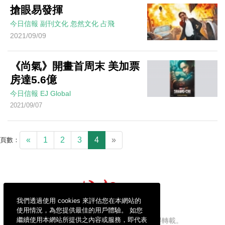
搶眼易發揮
今日信報
副刊文化
忽然文化
占飛
2021/09/09
《尚氣》開畫首周末 美加票
房達5.6億
今日信報
EJ Global
2021/09/07
«
1
2
3
4
»
頁數：
我們透過使用 cookies 來評估您在本網站的
使用情況，為您提供最佳的用戶體驗。 如您
繼續使用本網站所提供之內容或服務，即代表
信報財經新聞有限公司版權所有，不得轉載。