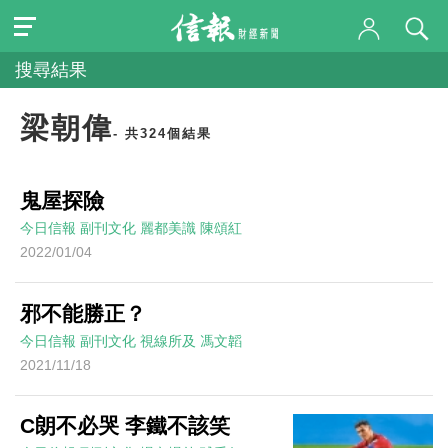
搜尋結果
梁朝偉
- 共324個結果
鬼屋探險
今日信報
副刊文化
麗都美識
陳頌紅
2022/01/04
邪不能勝正？
今日信報
副刊文化
視線所及
馮文韜
2021/11/18
C朗不必哭 李鐵不該笑