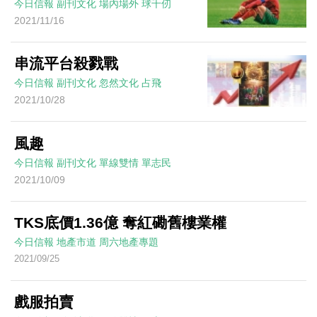
今日信報
副刊文化
場內場外
球千仞
2021/11/16
串流平台殺戮戰
今日信報
副刊文化
忽然文化
占飛
2021/10/28
風趣
今日信報
副刊文化
單線雙情
單志民
2021/10/09
TKS底價1.36億 奪紅磡舊樓業權
今日信報
地產市道
周六地產專題
2021/09/25
戲服拍賣