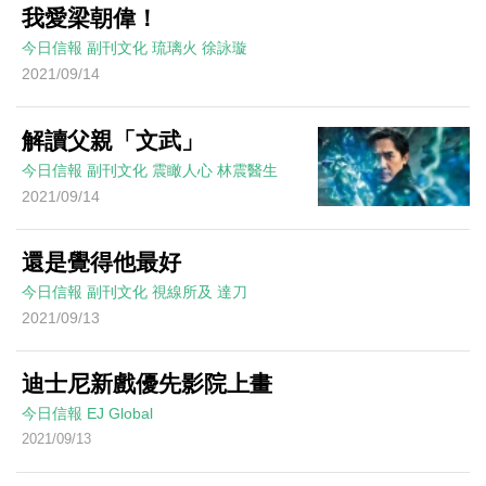
我愛梁朝偉！
今日信報
副刊文化
琉璃火
徐詠璇
2021/09/14
解讀父親「文武」
今日信報
副刊文化
震瞰人心
林震醫生
2021/09/14
還是覺得他最好
今日信報
副刊文化
視線所及
達刀
2021/09/13
迪士尼新戲優先影院上畫
今日信報
EJ Global
2021/09/13